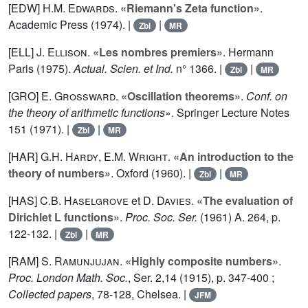
[EDW]
H.M. Edwards
.
«Riemann's Zeta function»
.
Academic Press (1974). |
|
Zbl
MR
[ELL]
J. Ellison
.
«Les nombres premiers»
. Hermann
Paris (1975).
Actual. Scien. et Ind.
n°
1366
. |
|
Zbl
MR
[GRO]
E. Grossward
.
«Oscillation theorems»
.
Conf. on
the theory of arithmetic functions
». Springer Lecture Notes
151
(1971). |
|
Zbl
MR
[HAR]
G.H. Hardy
,
E.M. Wright
.
«An introduction to the
theory of numbers»
. Oxford (1960). |
|
Zbl
MR
[HAS]
C.B. Haselgrove
et
D. Davies
.
«The evaluation of
Dirichlet L functions»
.
Proc. Soc. Ser.
(1961) A.
264
, p.
122-132. |
|
Zbl
MR
[RAM]
S. Ramunjujan
.
«Highly composite numbers»
.
Proc. London Math. Soc.
, Ser. 2,
14
(1915), p. 347-400 ;
Collected papers
, 78-128, Chelsea. |
JFM