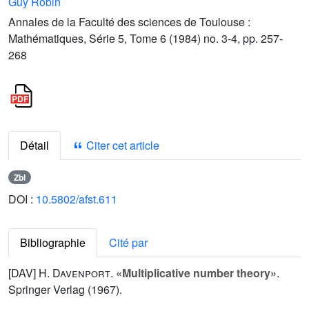
Guy Robin
Annales de la Faculté des sciences de Toulouse :
Mathématiques, Série 5, Tome 6 (1984) no. 3-4, pp. 257-
268
Détail
Citer cet article
Zbl
DOI :
10.5802/afst.611
Bibliographie
Cité par
[DAV]
H. Davenport
.
«Multiplicative number theory»
.
Springer Verlag (1967).