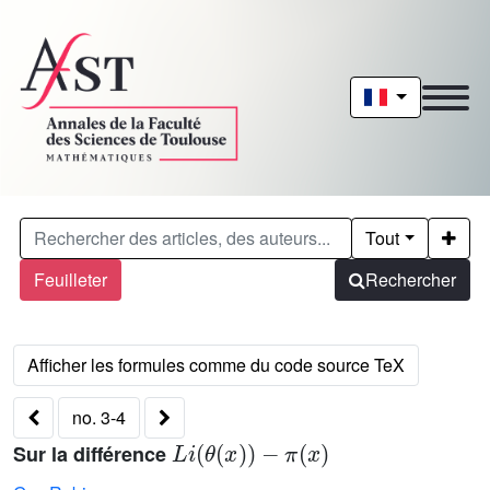
Tout
Feuilleter
Rechercher
no. 3-4
L
i
θ
x
-
π
x
Sur la différence