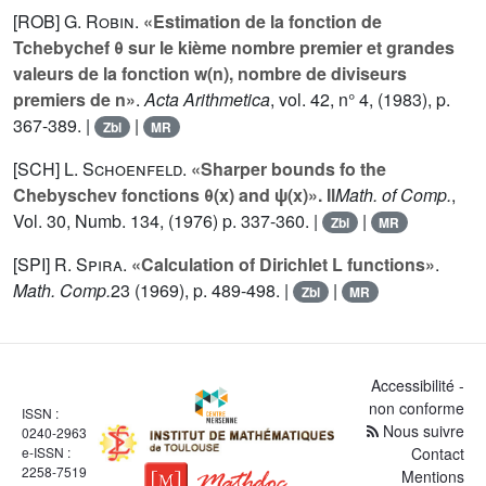
[ROB]
G. Robin
.
«Estimation de la fonction de
Tchebychef θ sur le kième nombre premier et grandes
valeurs de la fonction w(n), nombre de diviseurs
premiers de n»
.
Acta Arithmetica
, vol.
42
, n° 4, (1983), p.
367-389. |
|
Zbl
MR
[SCH]
L. Schoenfeld
.
«Sharper bounds fo the
Chebyschev fonctions θ(x) and ψ(x)». Il
Math. of Comp.
,
Vol.
30
, Numb. 134, (1976) p. 337-360. |
|
Zbl
MR
[SPI]
R. Spira
.
«Calculation of Dirichlet L functions»
.
Math. Comp.
23
(1969), p. 489-498. |
|
Zbl
MR
Accessibilité -
non conforme
ISSN :
Nous suivre
0240-2963
e-ISSN :
Contact
2258-7519
Mentions