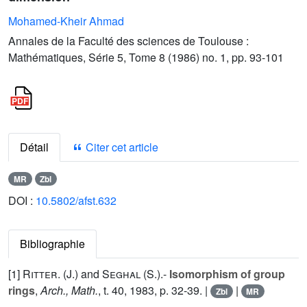
Mohamed-Kheir Ahmad
Annales de la Faculté des sciences de Toulouse :
Mathématiques, Série 5, Tome 8 (1986) no. 1, pp. 93-101
Détail
Citer cet article
MR
Zbl
DOI :
10.5802/afst.632
Bibliographie
[1]
Ritter. (J.
) and
Seghal (S.
).-
Isomorphism of group
rings
,
Arch., Math.
, t.
40
, 1983, p. 32-39. |
|
Zbl
MR