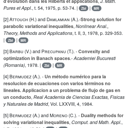
d'évolution dans les Hilberts et applications
,
J. Math.
Pures et Appl.
, t.
54
, 1975, p. 53-74. |
|
Zbl
MR
[2]
Attouch (H.
) and
Damlamian (A.
).-
Strong solution for
parabolic variational inequalities
,
Nonlinear Anal.,
Theory, Methods and Applications
, t.
II
, 3, 1978, p. 329-353.
|
|
Zbl
MR
[3]
Barbu (V.
) and
Precupanu (T.
). -
Convexity and
optimization in Banach spaces
.-
Academiei Bucuresti
(Romania)
, 1978. |
|
Zbl
MR
[4]
Bermudez (A.
). -
Un método numérico para la
resolucion de ecuaciones con varios términos no
lineales. Applicacion a un problema de flujo de gas en
un conducto
,
Real Academia de Ciencias Exactas, Fisicas
y Naturales de Madrid
, Vol.
LXXVIII
, 4, 1984.
[5]
Bermudez (A.
) and
Moreno (C.
). -
Duality methods for
solving variational inequalities
,
Comput. and Math. Appl.
,