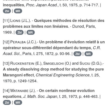
inequalities
,
Proc. Japan Acad.
, t.
50
, 1975, p. 714-717. |
|
Zbl
MR
[11]
Lions (J.L.
). -
Quelques méthodes de résolution des
problèmes aux limites non linéaires
. - Dunod, Paris,
1969. |
|
Zbl
MR
[12]
Peralba (J.C.
).-
Un problème d'évolution relatif à un
opérateur sous-différentiel dépendant du temps
,
C.R.
Acad. Sci.
, Paris, t.
275
, 1872, p. 93-96. |
|
Zbl
MR
[13]
Ruckenstein (E.
),
Smigelschi (O.
) and
Suciu (D.G.
).-
A steady dissolving drop method for studying the pure
Marangoni effect
,
Chemical Engineering Science
, t.
25
,
1970, p. 1249-1254.
[14]
Watanabe (J.
). -
On certain nonlinear evolution
equations
,
J. Math. Soc. Japan
, t.
25
, 1973, p. 446-463. |
|
Zbl
MR