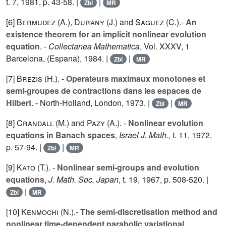
t.
7
, 1981, p. 43-58. |
|
Zbl
MR
[6]
Bermudez (A.
),
Durany (J.
) and
Saguez (C.
).-
An
existence theorem for an implicit nonlinear evolution
equation
. -
Collectanea Mathematica
, Vol.
XXXV
, 1
Barcelona, (Espana), 1984. |
|
Zbl
MR
[7]
Brezis (H.
). -
Operateurs maximaux monotones et
semi-groupes de contractions dans les espaces de
Hilbert
. - North-Holland, London, 1973. |
|
Zbl
MR
[8]
Crandall (M.
) and
Pazy (A.
). -
Nonlinear evolution
equations in Banach spaces
,
Israel J. Math.
, t.
11
, 1972,
p. 57-94. |
|
Zbl
MR
[9]
Kato (T.
). -
Nonlinear semi-groups and evolution
equations
,
J. Math. Soc. Japan
, t.
19
, 1967, p. 508-520. |
|
Zbl
MR
[10]
Kenmochi (N.
).-
The semi-discretisation method and
nonlinear time-dependent parabolic variational