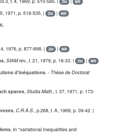
ol.3, t.
4
, 1969, p. 510-585. |
|
Zbl
MR
5
, 1971, p. 518-535. |
|
Zbl
MR
6.
14
, 1976, p. 877-898. |
|
Zbl
MR
ns
,
SIAM rev.
, t.
21
, 1979, p. 18-33. |
|
Zbl
MR
utions d'inéquations
. -
Thèse de Doctorat
nach spaces
,
Studia Math.
, t.
37
, 1971, p. 173-
nvexes
,
C.R.A.S.
, p.268, t.
A
, 1969, p. 39-42. |
blems
. In "variational inequalities and