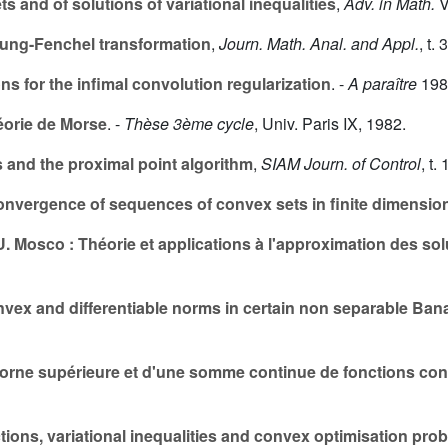
 and of solutions of variational inequalities
,
Adv. in Math.
V
Young-Fenchel transformation
,
Journ. Math. Anal. and Appl.
, t.
3
 for the infimal convolution regularization
. -
A paraître
198
éorie de Morse
. -
Thèse 3ème cycle
, Univ. Paris IX, 1982.
and the proximal point algorithm
,
SIAM Journ. of Control
, t.
onvergence of sequences of convex sets in finite dimensio
 Mosco : Théorie et applications à l'approximation des sol
onvex and differentiable norms in certain non separable Ba
 borne supérieure et d'une somme continue de fonctions co
ons, variational inequalities and convex optimisation pro