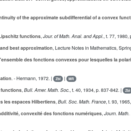
ntinuity of the approximate subdifferential of a convex func
Lipschitz functions
,
Jour. of Math. Anal. and Appl.
, t.
77
, 1980, 
 and best approximation
, Lecture Notes in Mathematics, Spring
l'ensemble des fonctions convexes pour lesquelles la polari
ation
. - Hermann, 1972. |
|
Zbl
MR
 functions
,
Bull. Amer. Math. Soc.
, t.
40
, 1934, p. 837-842. |
Zbl
ns les espaces Hilbertiens
,
Bull. Soc. Math. France
, t.
93
, 1965,
additivité, convexité des fonctions numériques
,
Journ. Math. 