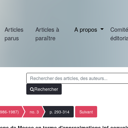
Articles
Articles à
A propos
Comit
parus
paraître
éditoria
Rechercher
1986-1987)
no. 3
p. 293-314
Suivant
sens de Mosco en terme d'approximations inf-convol