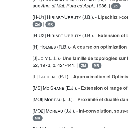
aux
Ann. di Mat. Pura ed Appl.
, 1986. |
Zbl
[H-U1]
Hiriart-Urruty (J.B.
). -
Lipschitz r-co
|
Zbl
MR
[H-U2]
Hiriart-Urruty (J.B.
). -
Extension of 
[H]
Holmes (R.B.
).-
A course on optimization
[J]
Joly (J.L.
).-
Une famille de topologies sur 
52
, 1973, p. 421-441. |
|
Zbl
MR
[L]
Laurent (P.J.
). -
Approximation et Optimis
[MS]
Mc Shane (E.J.
). -
Extension of range of
[MOI]
Moreau (J.J.
). -
Proximité et dualité da
[MO2]
Moreau (J.J.
). -
Inf-convolution, sous-
MR