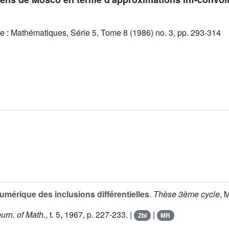
e : Mathématiques, Série 5, Tome 8 (1986) no. 3, pp. 293-314
numérique des inclusions différentielles
.
Thèse 3ème cycle
, 
ourn. of Math.
, t.
5
, 1967, p. 227-233. |
|
Zbl
MR