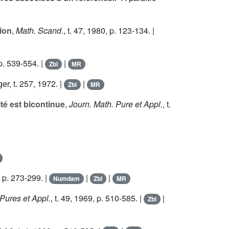
tion
,
Math. Scand.
, t.
47
, 1980, p. 123-134. |
p. 539-554. |
|
Zbl
MR
er, t.
257
, 1972. |
|
Zbl
MR
té est bicontinue
,
Journ. Math. Pure et Appl.
, t.
 p. 273-299. |
|
|
Numdam
Zbl
MR
Pures et Appl.
, t.
49
, 1969, p. 510-585. |
|
Zbl