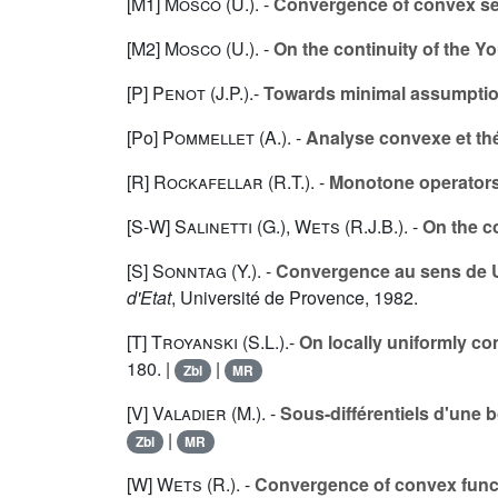
[M1]
Mosco (U.
). -
Convergence of convex sets
[M2]
Mosco (U.
). -
On the continuity of the 
[P]
Penot (J.P.
).-
Towards minimal assumptions
[Po]
Pommellet (A.
). -
Analyse convexe et th
[R]
Rockafellar (R.T.
). -
Monotone operators 
[S-W]
Salinetti (G.
),
Wets (R.J.B.
). -
On the c
[S]
Sonntag (Y.
). -
Convergence au sens de U.
d'Etat
, Université de Provence, 1982.
[T]
Troyanski (S.L.
).-
On locally uniformly c
180. |
|
Zbl
MR
[V]
Valadier (M.
). -
Sous-différentiels d'une
|
Zbl
MR
[W]
Wets (R.
). -
Convergence of convex functi