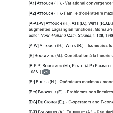
[A1]
Attouch (H.
). -
Variational convergence 
[A2]
Attouch (H.
).-
Famille d'opérateurs max
[A-Az-W]
Attouch (H.
),
Aze (D.
),
Wets (R.J.B.
augmented Lagrangian functions, Moreau-Yo
editor,
North-Holland Math. Studies
, t.
129
, 1986
[A-W]
Attouch (H.
),
Wets (R.
). -
Isometries f
[B]
Bougeard (M.
).-
Contribution à la théorie
[B-P-P]
Bougeard (M.
),
Penot (J.P.
)
Pommelet
1986. |
Zbl
[Br]
Brezis (H.
).-
Opérateurs maximaux monoto
[Bro]
Browder (F.
). -
Problèmes non linéaire
[DG]
De Giorgi (E.
). -
G-operators and Γ-con
[F-T]
Fougeres (A.
),
Truffert (A.
). -
Régulari