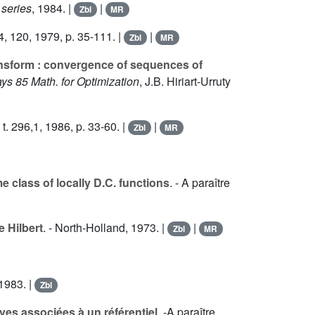
 series
, 1984. |
|
Zbl
MR
4
, 120, 1979, p. 35-111. |
|
Zbl
MR
ransform : convergence of sequences of
ys 85 Math. for Optimization
, J.B. Hiriart-Urruty
, t.
296
,1, 1986, p. 33-60. |
|
Zbl
MR
class of locally D.C. functions
. - A paraître
 Hilbert
. - North-Holland, 1973. |
|
Zbl
MR
 1983. |
Zbl
ves associées à un référentiel
. -A paraître