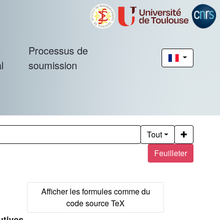
é
Processus de
l
soumission
Tout
Feuilleter
utives