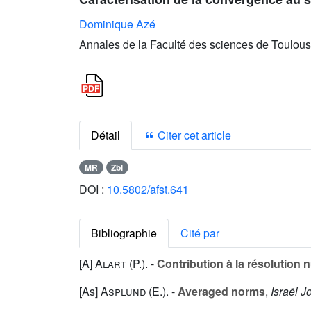
Dominique Azé
Annales de la Faculté des sciences de Toulous
Détail
Citer cet article
MR
Zbl
DOI :
10.5802/afst.641
Bibliographie
Cité par
[A]
Alart (P.
). -
Contribution à la résolution 
[As]
Asplund (E.
). -
Averaged norms
,
Israël J