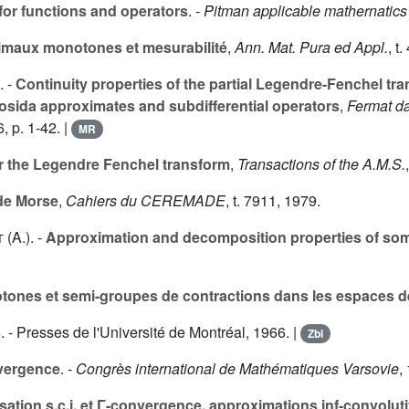
for functions and operators
. -
Pitman applicable mathernatics
imaux monotones et mesurabilité
,
Ann. Mat. Pura ed Appl.
, t.
). -
Continuity properties of the partial Legendre-Fenchel t
sida approximates and subdifferential operators
,
Fermat da
, p. 1-42. |
MR
or the Legendre Fenchel transform
,
Transactions of the A.M.S.
 de Morse
,
Cahiers du CEREMADE
, t.
7911
, 1979.
 (A.
). -
Approximation and decomposition properties of some 
nes et semi-groupes de contractions dans les espaces de
s
. - Presses de l'Université de Montréal, 1966. |
Zbl
vergence
. -
Congrès international de Mathématiques Varsovie
,
sation s.c.i. et Γ-convergence, approximations inf-convoluti