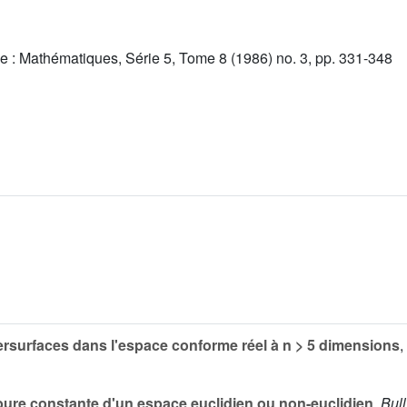
e : Mathématiques, Série 5, Tome 8 (1986) no. 3, pp. 331-348
rsurfaces dans l'espace conforme réel à n > 5 dimensions
,
rbure constante d'un espace euclidien ou non-euclidien
,
Bull