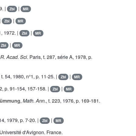
9. |
|
Zbl
MR
|
|
Zbl
MR
1, 1972. |
|
Zbl
MR
|
Zbl
MR
R. Acad. Sci.
Paris, t.
287
, série A, 1978, p.
, t.
54
, 1980, n°1, p. 11-25. |
|
Zbl
MR
2, p. 91-154, 157-158. |
|
Zbl
MR
Krümmung
,
Math. Ann.
, t.
223
, 1976, p. 169-181.
14
, 1979, p. 7-20. |
|
Zbl
MR
 Université d'Avignon. France.