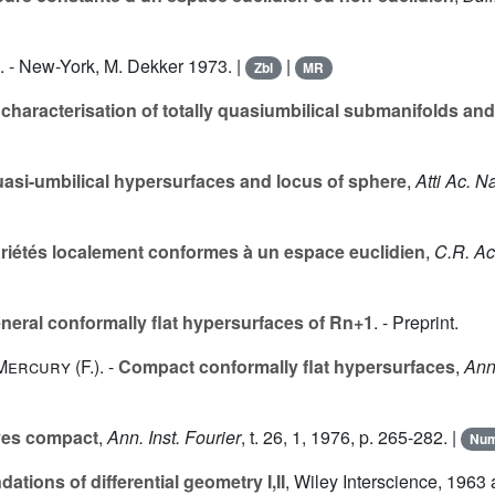
. - New-York, M. Dekker 1973. |
|
Zbl
MR
characterisation of totally quasiumbilical submanifolds and 
uasi-umbilical hypersurfaces and locus of sphere
,
Atti Ac. N
riétés localement conformes à un espace euclidien
,
C.R. Ac
neral conformally flat hypersurfaces of Rn+1
. - Preprint.
Mercury (F.
). -
Compact conformally flat hypersurfaces
,
Ann
aves compact
,
Ann. Inst. Fourier
, t.
26
, 1, 1976, p. 265-282. |
Nu
ations of differential geometry I,II
, Wiley Interscience, 1963