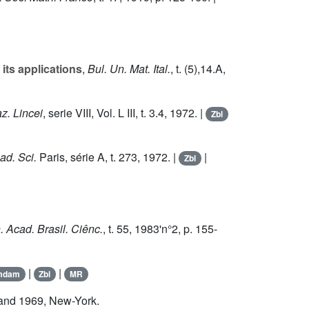
its applications
,
Bul. Un. Mat. Ital.
, t. (
5
),14.A,
az. Lincei
, serie VIII, Vol. L III, t.
3
.
4
, 1972. |
Zbl
ad. Sci.
Paris, série A, t.
273
, 1972. |
|
Zbl
. Acad. Brasil. Ciênc.
, t.
55
, 1983'n°2, p. 155-
|
|
mdam
Zbl
MR
 and 1969, New-York.