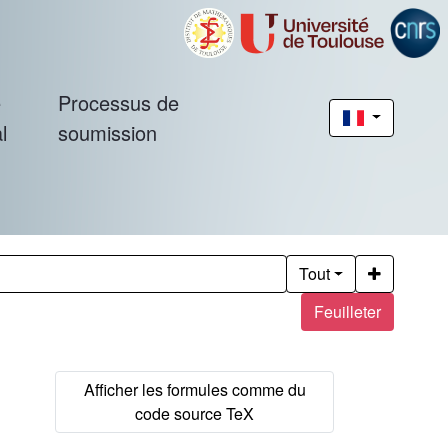
é
Processus de
l
soumission
Tout
Feuilleter