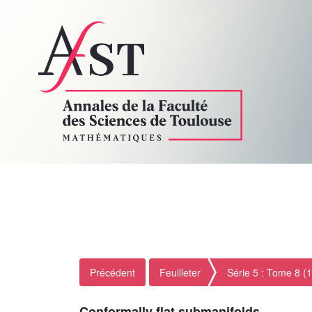
Précédent
Feuilleter
Série 5 : Tome 8 (
Conformally flat submanifolds