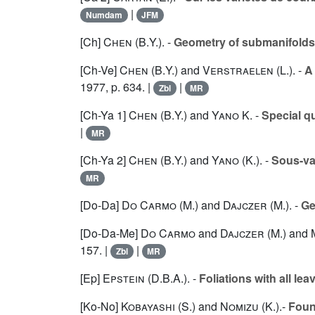
|
Numdam
JFM
[Ch]
Chen (B.Y.
). -
Geometry of submanifolds
[Ch-Ve]
Chen (B.Y.
) and
Verstraelen (L.
). -
A 
1977, p. 634. |
|
Zbl
MR
[Ch-Ya 1]
Chen (B.Y.
) and
Yano K.
-
Special q
|
MR
[Ch-Ya 2]
Chen (B.Y.
) and
Yano (K.
). -
Sous-va
MR
[Do-Da]
Do Carmo (M.
) and
Dajczer (M.
). -
Ge
[Do-Da-Me]
Do Carmo
and
Dajczer (M.
) and
157. |
|
Zbl
MR
[Ep]
Epstein (D.B.A.
). -
Foliations with all le
[Ko-No]
Kobayashi (S.
) and
Nomizu (K.
).-
Found