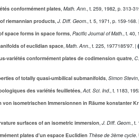
iétés conformément plates
,
Math. Ann.
, t.
259
, 1982, p. 313-31
 of riemannian products
,
J. Diff. Geom.
, t.
5
, 1971, p. 159-168. 
of space forms in space forms
,
Pacific Journal of Math.
, t.
40
, 
anifolds of euclidian space
,
Math. Ann.
, t.
225
, 1977185'97. |
us-variétés conformément plates de codimension quatre
,
C.
rties of totally quasi-umbilical submanifolds
,
Simon Stevin
pologiques des variétés feuilletées
,
Act. Sci. Ind.
, t.
1183
, 195
 von isometrischen Immersionnen in Räume konstanter 
vature surfaces of an isometric immersion
,
J. Diff. Geom.
, t.
rmément plates d'un espace Euclidien
Thèse de 3ème cycle
.