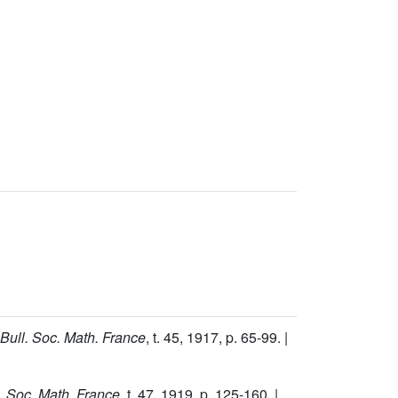
Bull. Soc. Math. France
, t.
45
, 1917, p. 65-99. |
. Soc. Math. France
, t.
47
, 1919, p. 125-160. |