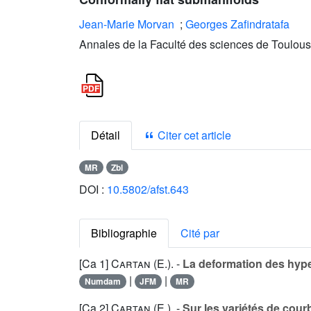
Jean-Marie Morvan
;
Georges Zafindratafa
Annales de la Faculté des sciences de Toulous
Détail
Citer cet article
MR
Zbl
DOI :
10.5802/afst.643
Bibliographie
Cité par
[Ca 1]
Cartan (E.
). -
La deformation des hype
|
|
Numdam
JFM
MR
[Ca 2]
Cartan (E.
). -
Sur les variétés de cou