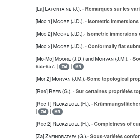
[La]
Lafontaine (J.
). -
Remarques sur les var
[Moo 1]
Moore (J.D.
). -
Isometric immersions
[Moo 2]
Moore (J.D.
).-
Isometric immersions 
[Moo 3]
Moore (J.D.
). -
Conformally flat subm
[Mo-Mo]
Moore (J.D.
) and
Morvan (J.M.
). -
So
655-657. |
|
Zbl
MR
[Mor 2]
Morvan (J.M.
).-
Some topological prope
[Ree]
Reeb (G.
). -
Sur certaines propriétés to
[Rec 1]
Reckziegel (H.
). -
Krümmungsflächen
|
|
Zbl
MR
[Rec 2]
Reckziegel (H.
). -
Completness of cur
[Za]
Zafindratafa (G.
).-
Sous-variétés confo