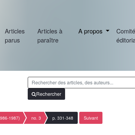
Articles
Articles à
A propos
Comit
parus
paraître
éditoria
Rechercher
1986-1987)
no. 3
p. 331-348
Suivant