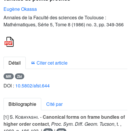
Eugène Okassa
Annales de la Faculté des sciences de Toulouse :
Mathématiques, Série 5, Tome 8 (1986) no. 3, pp. 349-366
Détail
Citer cet article
MR
Zbl
DOI :
10.5802/afst.644
Bibliographie
Cité par
[1]
S. Kobayashi
. -
Canonical forms on frame bundles of
higher order contact
,
Proc. Sym. Diff. Geom. Tucson
, t. ,
1960, p. 186-193. |
|