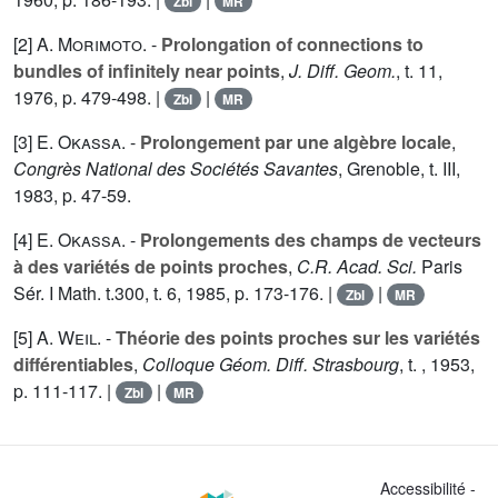
Zbl
MR
[2]
A. Morimoto
. -
Prolongation of connections to
bundles of infinitely near points
,
J. Diff. Geom.
, t.
11
,
1976, p. 479-498. |
|
Zbl
MR
[3]
E. Okassa
. -
Prolongement par une algèbre locale
,
Congrès National des Sociétés Savantes
, Grenoble, t.
III
,
1983, p. 47-59.
[4]
E. Okassa
. -
Prolongements des champs de vecteurs
à des variétés de points proches
,
C.R. Acad. Sci.
Paris
Sér. I Math. t.300, t.
6
, 1985, p. 173-176. |
|
Zbl
MR
[5]
A. Weil
. -
Théorie des points proches sur les variétés
différentiables
,
Colloque Géom. Diff. Strasbourg
, t. , 1953,
p. 111-117. |
|
Zbl
MR
Accessibilité -