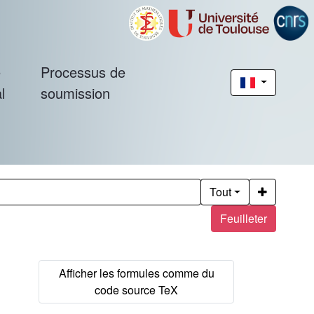
é
Processus de
l
soumission
Tout
Feuilleter