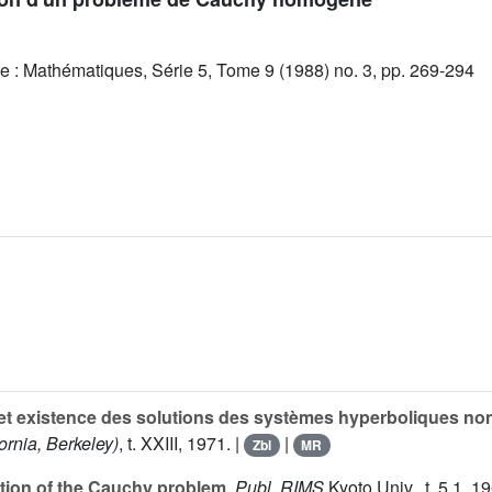
e : Mathématiques, Série 5, Tome 9 (1988) no. 3, pp. 269-294
t existence des solutions des systèmes hyperboliques non s
ornia, Berkeley)
, t.
XXIII
, 1971. |
|
Zbl
MR
lution of the Cauchy problem
,
Publ. RIMS
Kyoto Univ., t.
5
,1, 19