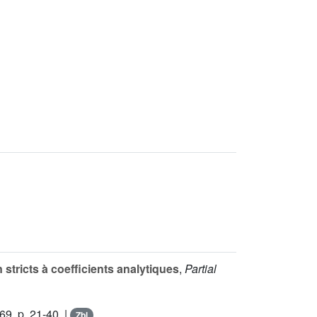
tricts à coefficients analytiques
,
Partial
69, p. 21-40. |
Zbl