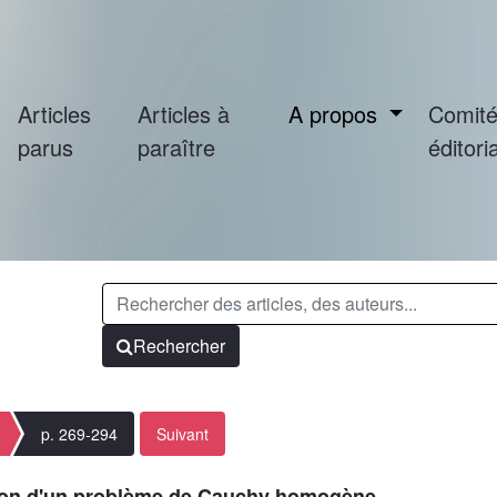
Articles
Articles à
A propos
Comit
parus
paraître
éditoria
Rechercher
p. 269-294
Suivant
tion d'un problème de Cauchy homogène