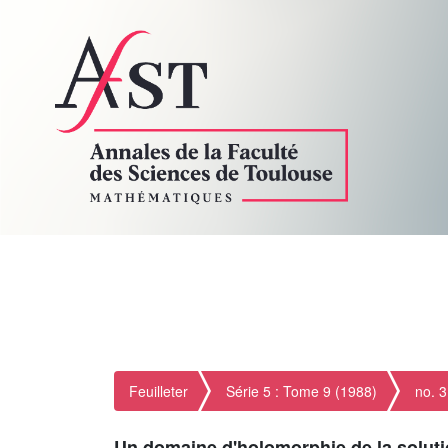
Feuilleter
Série 5 : Tome 9 (1988)
no. 3
Un domaine d'holomorphie de la solu