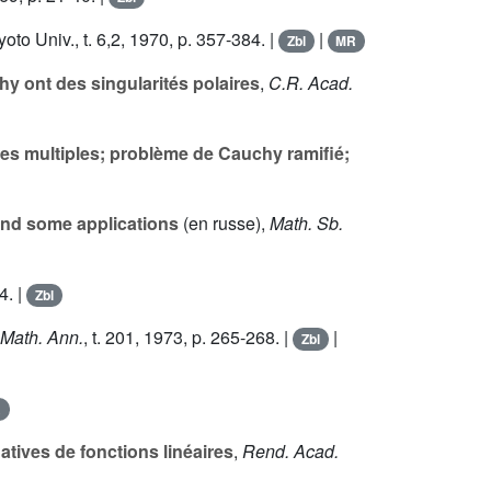
oto Univ., t.
6
,2, 1970, p. 357-384. |
|
Zbl
MR
y ont des singularités polaires
,
C.R. Acad.
ues multiples; problème de Cauchy ramifié;
and some applications
(en russe),
Math. Sb.
4. |
Zbl
Math. Ann.
, t.
201
, 1973, p. 265-268. |
|
Zbl
R
ives de fonctions linéaires
,
Rend. Acad.