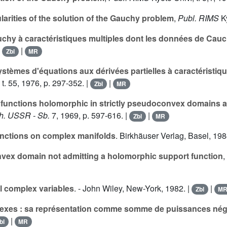
larities of the solution of the Gauchy problem
,
Publ. RIMS
Ky
chy à caractéristiques multiples dont les données de Cauch
|
|
Zbl
MR
stèmes d'équations aux dérivées partielles à caractéristiq
, t.
55
, 1976, p. 297-352. |
|
Zbl
MR
of functions holomorphic in strictly pseudoconvex domains 
h. USSR - Sb.
7
, 1969, p. 597-616. |
|
Zbl
MR
unctions on complex manifolds
. Birkhäuser Verlag, Basel, 198
ex domain not admitting a holomorphic support function
,
l complex variables
. - John Wiley, New-York, 1982. |
|
Zbl
M
exes : sa représentation comme somme de puissances négat
|
bl
MR