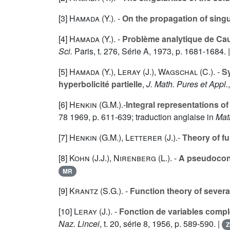
[3]
Hamada (Y.
). -
On the propagation of singu
[4]
Hamada (Y.
). -
Problème analytique de Cau
Sci.
Paris, t.
276
, Série A, 1973, p. 1681-1684. 
[5]
Hamada (Y.
),
Leray (J.
),
Wagschal (C.
). -
Sy
hyperbolicité partielle
,
J. Math. Pures et Appl.
[6]
Henkin (G.M.
).-
Integral representations 
78
1969, p. 611-639; traduction anglaise in
Mat
[7]
Henkin (G.M.
),
Letterer (J.
).-
Theory of f
[8]
Kohn (J.J.
),
Nirenberg (L.
). -
A pseudoconv
MR
[9]
Krantz (S.G.
). -
Function theory of severa
[10]
Leray (J.
). -
Fonction de variables compl
Naz. Lincei
, t.
20
, série 8, 1956, p. 589-590. |
Z