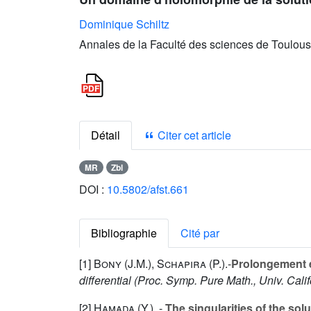
Dominique Schiltz
Annales de la Faculté des sciences de Toulous
Détail
Citer cet article
MR
Zbl
DOI :
10.5802/afst.661
Bibliographie
Cité par
[1]
Bony (J.M.
),
Schapira (P.
).-
Prolongement e
differential (Proc. Symp. Pure Math., Univ. Calif
[2]
Hamada (Y.
). -
The singularities of the so