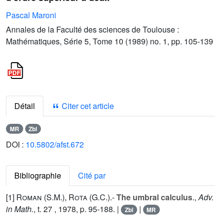
Pascal Maroni
Annales de la Faculté des sciences de Toulouse :
Mathématiques, Série 5, Tome 10 (1989) no. 1, pp. 105-139
Détail
Citer cet article
MR
Zbl
DOI :
10.5802/afst.672
Bibliographie
Cité par
[1]
Roman (S.M.
),
Rota (G.C.
).-
The umbral calculus
.,
Adv.
in Math.
, t.
27
, 1978, p. 95-188. |
|
Zbl
MR