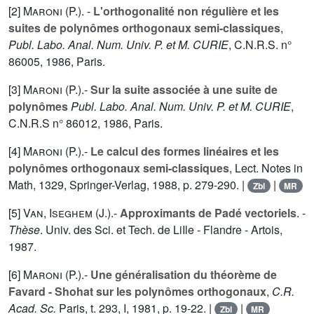
[2]
Maroni (P.
). -
L'orthogonalité non régulière et les
suites de polynômes orthogonaux semi-classiques
,
Publ. Labo. Anal. Num. Univ. P. et M. CURIE
, C.N.R.S. n°
86005, 1986, Paris.
[3]
Maroni (P.
).-
Sur la suite associée à une suite de
polynômes
Publ. Labo. Anal. Num. Univ. P. et M. CURIE
,
C.N.R.S n° 86012, 1986, Paris.
[4]
Maroni (P.
).-
Le calcul des formes linéaires et les
polynômes orthogonaux semi-classiques
, Lect. Notes in
Math,
1329
, Springer-Verlag, 1988, p. 279-290. |
|
Zbl
MR
[5]
Van, Iseghem (J.
).-
Approximants de Padé vectoriels
. -
Thèse
. Univ. des Sci. et Tech. de LiIle - Flandre - Artois,
1987.
[6]
Maroni (P.
).-
Une généralisation du théorème de
Favard - Shohat sur les polynômes orthogonaux
,
C.R.
Acad. Sc.
Paris, t.
293
, I, 1981, p. 19-22. |
|
Zbl
MR