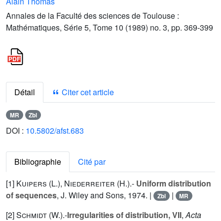
Alain Thomas
Annales de la Faculté des sciences de Toulouse :
Mathématiques, Série 5, Tome 10 (1989) no. 3, pp. 369-399
Détail
Citer cet article
MR
Zbl
DOI :
10.5802/afst.683
Bibliographie
Cité par
[1]
Kuipers (L.
),
Niederreiter (H.
).-
Uniform distribution
of sequences
, J. Wiley and Sons, 1974. |
|
Zbl
MR
[2]
Schmidt (W.
).-
Irregularities of distribution, VII
,
Acta