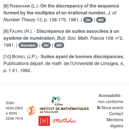
[8]
Ramshaw (L.
).-
On the discrepancy of the sequence
formed by the multiples of an irrational number
,
J. of
Number Theory
13
, p. 138-175, 1981. |
|
Zbl
MR
[9]
Faure (H.
). -
Discrépance de suites associées à un
système de numération
,
Bull. Soc. Math. France
109
, n°2,
1981. |
|
|
Numdam
Zbl
MR
[10]
Borel (J.P.
).-
Suites ayant de bonnes discrépances
,
Publications départ. de math. de l'Université de Limoges,
4
,
p. 1-21, 1982.
Accessibilité -
non conforme
ISSN :
Nous suivre
0240-2963
e-ISSN :
Contact
2258-7519
Mentions
légales