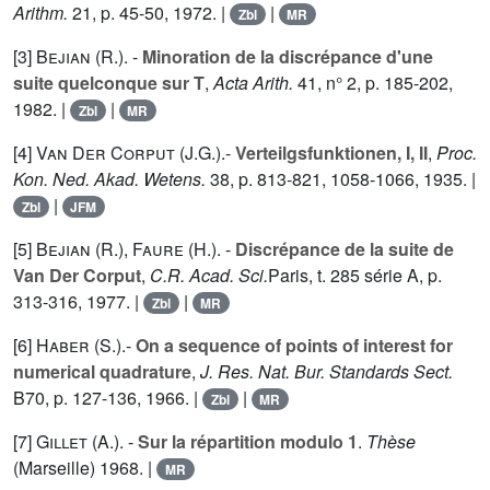
Arithm.
21
, p. 45-50, 1972. |
|
Zbl
MR
[3]
Bejian (R.
). -
Minoration de la discrépance d'une
suite quelconque sur T
,
Acta Arith.
41
, n° 2, p. 185-202,
1982. |
|
Zbl
MR
[4]
Van Der Corput (J.G.
).-
Verteilgsfunktionen, I, II
,
Proc.
Kon. Ned. Akad. Wetens.
38
, p. 813-821, 1058-1066, 1935. |
|
Zbl
JFM
[5]
Bejian (R.
),
Faure (H.
). -
Discrépance de la suite de
Van Der Corput
,
C.R. Acad. Sci.
Paris, t.
285
série A, p.
313-316, 1977. |
|
Zbl
MR
[6]
Haber (S.
).-
On a sequence of points of interest for
numerical quadrature
,
J. Res. Nat. Bur. Standards Sect.
B
70
, p. 127-136, 1966. |
|
Zbl
MR
[7]
Gillet (A.
). -
Sur la répartition modulo 1
.
Thèse
(Marseille) 1968. |
MR