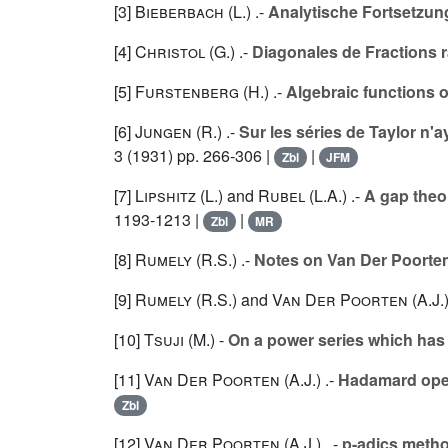
[3]
Bieberbach (L.
) .-
Analytische Fortsetzun
[4]
Christol (G.
) .-
Diagonales de Fractions r
[5]
Furstenberg (H.
) .-
Algebraic functions ov
[6]
Jungen (R.
) .-
Sur les séries de Taylor n'
3
(1931) pp. 266-306 |
|
Zbl
JFM
[7]
Lipshitz (L.
) and
Rubel (L.A.
) .-
A gap theor
1193-1213 |
|
Zbl
MR
[8]
Rumely (R.S.
) .-
Notes on Van Der Poorten'
[9]
Rumely (R.S.
) and
Van Der Poorten (A.J.
[10]
Tsuji (M.
) -
On a power series which has o
[11]
Van Der Poorten (A.J.
) .-
Hadamard oper
Zbl
[12]
Van Der Poorten (A.J.
) . -
p-adics method