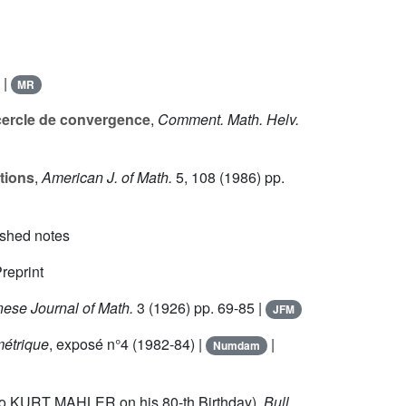
|
MR
 cercle de convergence
,
Comment. Math. Helv.
ations
,
American J. of Math.
5
, 108 (1986) pp.
ished notes
Preprint
ese Journal of Math.
3
(1926) pp. 69-85 |
JFM
métrique
, exposé n°
4
(1982-84) |
|
Numdam
to KURT MAHLER on his 80-th Birthday),
Bull.