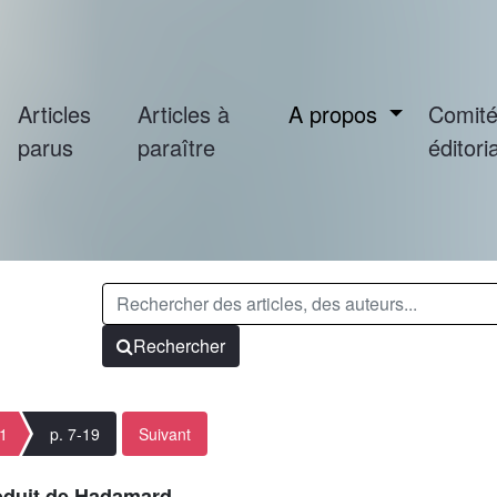
Articles
Articles à
A propos
Comit
parus
paraître
éditoria
Rechercher
 1
p. 7-19
Suivant
roduit de Hadamard