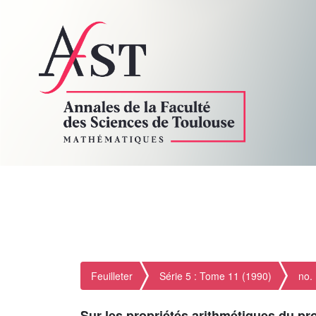
Feuilleter
Série 5 : Tome 11 (1990)
no.
Sur les propriétés arithmétiques du p