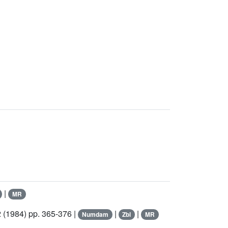
|
MR
2
(1984) pp. 365-376 |
|
|
Numdam
Zbl
MR