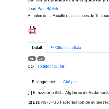
Jean-Paul Bézivin
Annales de la Faculté des sciences de Toulous
Détail
Citer cet article
MR
Zbl
DOI :
10.5802/afst.691
Bibliographie
Cité par
[1]
Benzaghou (B.
) .-
Algèbres de Hadamard
[2]
Bezivin (J-P.
) .-
Factorisation de suites réc