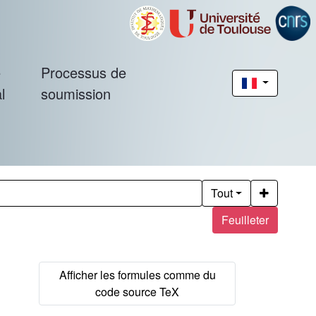
é
Processus de
l
soumission
Tout
Feuilleter