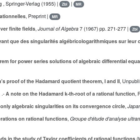
g
, Springer-Verlag (1955) |
|
Zbl
MR
ationnelles
, Preprint |
MR
er finite fields
,
Journal of Algebra
7
(1967) pp. 271-277 |
Zbl
ayant que des singularités algébricologarithmiques sur leur
em for power series solutions of algebraic differential equ
s proof of the Hadamard quotient theorem, I and II
, Unpubl
) .-
A note on the Hadamard k-th-root of a rational function
, 
nly algebraic singularities on its convergence circle
,
Japan
ations on rational functions
,
Groupe d'étude d'analyse ultra
s in the study of Taylor coefficients of rational functions
(