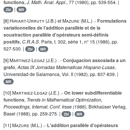
functions
,
J. Math. Anal. Appl.
,
77
(1980), pp. 539-554. |
|
Zbl
MR
[8]
Hiriart-Urruty (J.B.
) et
Mazure (M.L.
) .-
Formulations
variationnelles de l'addition parallèle et de la
soustraction parallèle d'opérateurs semi-définis
positifs
,
C.R.A.S.
Paris, t.
302
, série 1, n° 15 (1986), pp.
527-530. |
|
Zbl
MR
[9]
Martinez-Legaz (J.E.
) . -
Conjugacion assosiada a un
grafo
,
Actas IX Jornadas Matematicas Hispano-Lusas
,
Universidad de Salamanca, Vol.
II
(1982), pp. 837-839. |
MR
[10]
Martinez-Legaz (J.E.
) .-
On lower subdifferentiable
functions
,
Trends in Mathematical Optimization,
Proceedings, Internat. Conf. Irsse (1986)
, Birkhaüser Verlag,
Basel (1988), pp. 259-275. |
|
Zbl
MR
[11]
Mazure (M.L.
) .-
L'addition parallèle d'opérateurs