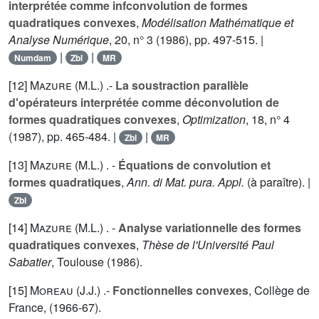
interprétée comme infconvolution de formes
quadratiques convexes
,
Modélisation Mathématique et
Analyse Numérique
,
20
, n° 3 (1986), pp. 497-515. |
|
|
Numdam
Zbl
MR
[12]
Mazure (M.L.
) .-
La soustraction parallèle
d'opérateurs interprétée comme déconvolution de
formes quadratiques convexes
,
Optimization
,
18
, n° 4
(1987), pp. 465-484. |
|
Zbl
MR
[13]
Mazure (M.L.
) . -
Équations de convolution et
formes quadratiques
,
Ann. di Mat. pura. Appl.
(à paraître). |
Zbl
[14]
Mazure (M.L.
) . -
Analyse variationnelle des formes
quadratiques convexes
,
Thèse de l'Université Paul
Sabatier
, Toulouse (1986).
[15]
Moreau (J.J.
) .-
Fonctionnelles convexes
, Collège de
France, (1966-67).