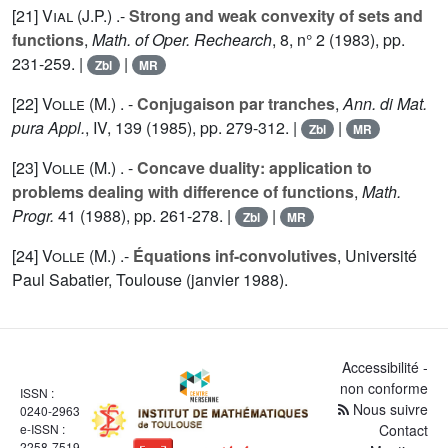
[21]
Vial (J.P.
) .-
Strong and weak convexity of sets and
functions
,
Math. of Oper. Rechearch
,
8
, n° 2 (1983), pp.
231-259. |
|
Zbl
MR
[22]
Volle (M.
) . -
Conjugaison par tranches
,
Ann. di Mat.
pura Appl.
,
IV
, 139 (1985), pp. 279-312. |
|
Zbl
MR
[23]
Volle (M.
) . -
Concave duality: application to
problems dealing with difference of functions
,
Math.
Progr.
41
(1988), pp. 261-278. |
|
Zbl
MR
[24]
Volle (M.
) .-
Équations inf-convolutives
, Université
Paul Sabatier, Toulouse (janvier 1988).
Accessibilité -
non conforme
ISSN :
Nous suivre
0240-2963
e-ISSN :
Contact
2258-7519