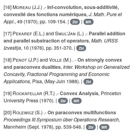
[16]
Moreau (J.J.
) .-
Inf-convolution, sous-additivité,
convexité des fonctions numériques
,
J. Math. Pure et
Appl.
,
49
(1970), pp. 109-154. |
|
Zbl
MR
[17]
Pekaref (E.L.
) and
Smul'Jan (L.
) .-
Parallel addition
and parallel substraction of operators
,
Math. URSS
Izvestija
,
10
(1976), pp. 351-370. |
Zbl
[18]
Penot (J.P.
) and
Volle (M.
) . -
On strongly convex
and paraconvex dualities
,
Inter. Workshop on Generalized
Concavity, Fractional Programming and Economic
Applications
, Pisa, (May-Juin 1988). |
Zbl
[19]
Rockafellar (R.T.
) .-
Convex Analysis
, Princeton
University Press (1970). |
|
Zbl
MR
[20]
Rolewicz (S.
) .-
On paraconvex multifunctions
Proceedings III Symposium über Operations Research
,
Mannheim (Sept. 1978), pp. 539-546. |
|
Zbl
MR