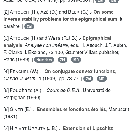
Zbl
MR
[2]
Attouch (H.
),
Azé (D.
) and
Beer (G.
) .-
On some
inverse stability problems for the epigraphical sum
, à
paraître. |
Zbl
[3]
Attouch (H.
) and
Wets (R.J.B.
) .-
Epigraphical
analysis
,
Analyse non linéaire
, eds. H. Attouch, J.P. Aubin,
F. Clarke, I. Ekeland, 73-100, Gauthier-Villars publisher,
Paris (1989). |
|
|
Numdam
Zbl
MR
[4]
Fenchel (W.
) . -
On conjugate convex functions
,
Canad. J. Math.
,
1
(1949), pp. 73-77. |
|
Zbl
MR
[5]
Fougères (A.
) .-
Cours de D.E.A.
, Université de
Perpignan (1990).
[6]
Giner (E.
) .-
Ensembles et fonctions étoilés
, Manuscrit
(1981).
[7]
Hiriart-Urruty (J.B.
) .-
Extension of Lipschitz