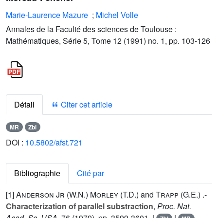
Marie-Laurence Mazure
;
Michel Volle
Annales de la Faculté des sciences de Toulouse :
Mathématiques, Série 5, Tome 12 (1991) no. 1, pp. 103-126
Détail
Citer cet article
MR
Zbl
DOI :
10.5802/afst.721
Bibliographie
Cité par
[1]
Anderson Jr (W.N.
)
Morley (T.D.
) and
Trapp (G.E.
) .-
Characterization of parallel substraction
,
Proc. Nat.
Acad. Sc. USA
,
76
(1979), pp. 3599-3601. |
|