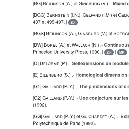
[BG]
Beilinson (A.
) et
Ginsburg (V.
) .-
Mixed c
[BGG]
Bernstein (I.N.
),
Gelfand (I.M.
) et
Gelfa
437 et 495-497. |
Zbl
[BGS]
Beilinson (A.
),
Ginsburg (V.
) et
Soerge
[BW]
Borel (A.
) et
Wallach (N.
) .-
Continuous
Princeton University Press, 1980. |
|
Zbl
MR
[D]
Delorme (P.
) .-
Selfextensions de modules
[E]
Eilenberg (S.
) .-
Homological dimension 
[G1]
Gaillard (P.-Y.
) .-
The p-extensions of si
[G2]
Gaillard (P.-Y.
) .-
Une conjecture sur les
(1992).
[GG]
Gaillard (P.-Y.
) et
Guichardet (A.
) .-
Ext
Polytechnique de Paris (1992).