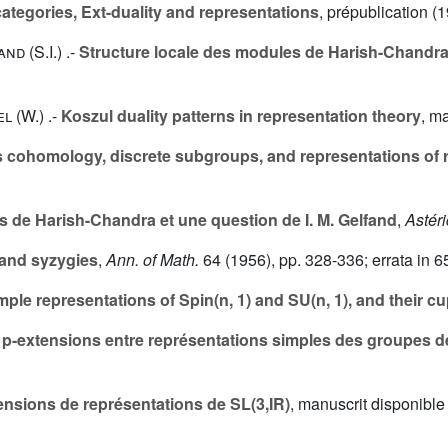
ategories, Ext-duality and representations
, prépublication (
nd (S.I.
) .-
Structure locale des modules de Harish-Chandr
l (W.
) .-
Koszul duality patterns in representation theory
, m
 cohomology, discrete subgroups, and representations of 
 de Harish-Chandra et une question de I. M. Gelfand
,
Astér
and syzygies
,
Ann. of Math.
64
(1956), pp. 328-336; errata in
6
mple representations of Spin(n, 1) and SU(n, 1), and their c
 p-extensions entre représentations simples des groupes de
ensions de représentations de SL(3,IR)
, manuscrit disponibl