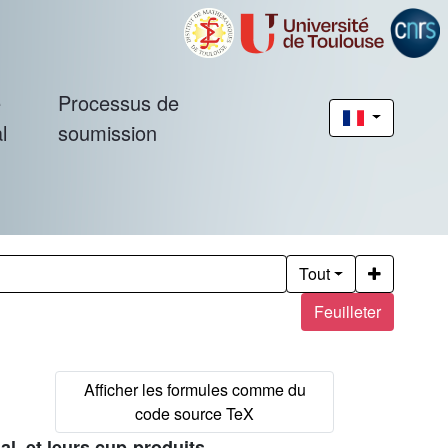
é
Processus de
l
soumission
Tout
Feuilleter
al, et leurs cup-produits