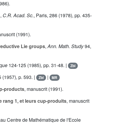
1986).
a
,
C.R. Acad. Sc.
, Paris,
286
(1978), pp. 435-
anuscrit (1991).
reductive Lie groups
,
Ann. Math. Study
94
,
ique
124
-125 (1985), pp. 31-48. |
Zbl
5
(1957), p. 593. |
|
Zbl
MR
up-products
, manuscrit (1991).
 rang 1, et leurs cup-produits
, manuscrit
e au Centre de Mathématique de l'Ecole