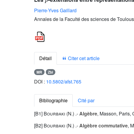
Pierre-Yves Gaillard
Annales de la Faculté des sciences de Toulous
Détail
Citer cet article
MR
Zbl
DOI :
10.5802/afst.765
Bibliographie
Cité par
[B1]
Bourbaki (N.
) .-
Algèbre
, Masson, Paris, 
[B2]
Bourbaki (N.
) .-
Algèbre commutative
, M