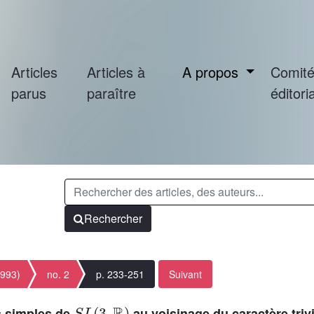
Articles
Articles à
A propos
Comit
parus
paraître
éditoria
Rechercher
1993)
no. 2
p. 233-251
Suivant
S
L
(
3
,
ℝ
)
s simples de
au voisinage du caractère trivi