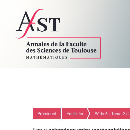
Précédent
Feuilleter
Série 6 : Tome 2 (
p
Les
-extensions entre représentation