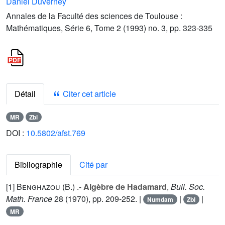
Daniel Duverney
Annales de la Faculté des sciences de Toulouse :
Mathématiques, Série 6, Tome 2 (1993) no. 3, pp. 323-335
Détail
Citer cet article
MR
Zbl
DOI :
10.5802/afst.769
Bibliographie
Cité par
[1]
Benghazou (B.
) .-
Algèbre de Hadamard
,
Bull. Soc.
Math. France
28
(1970), pp. 209-252. |
|
|
Numdam
Zbl
MR