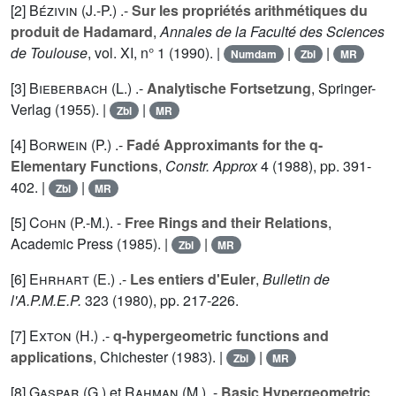
[2]
Bézivin (J.-P.
) .-
Sur les propriétés arithmétiques du
produit de Hadamard
,
Annales de la Faculté des Sciences
de Toulouse
, vol.
XI
, n° 1 (1990). |
|
|
Numdam
Zbl
MR
[3]
Bieberbach (L.
) .-
Analytische Fortsetzung
, Springer-
Verlag (1955). |
|
Zbl
MR
[4]
Borwein (P.
) .-
Fadé Approximants for the q-
Elementary Functions
,
Constr. Approx
4
(1988), pp. 391-
402. |
|
Zbl
MR
[5]
Cohn (P.-M.
). -
Free Rings and their Relations
,
Academic Press (1985). |
|
Zbl
MR
[6]
Ehrhart (E.
) .-
Les entiers d'Euler
,
Bulletin de
l'A.P.M.E.P.
323
(1980), pp. 217-226.
[7]
Exton (H.
) .-
q-hypergeometric functions and
applications
, Chichester (1983). |
|
Zbl
MR
[8]
Gaspar (G.
) et
Rahman (M.
). -
Basic Hypergeometric