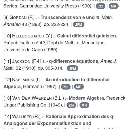
Series
, Cambridge University Press (1990). |
|
Zbl
MR
[9]
Gordan (P.
) . -
Transcendenz von e und π
,
Math.
Annalen
43
(1893), pp. 222-224. |
JFM
[10]
Hellegouarch (Y.
) .-
Calcul différentiel galoisien
,
Prépublication n° 42, Dépt de Math. et Mécanique,
Université de Caen (1989).
[11]
Jackson (F.-H.
) .-
q-difference équations
,
Amer. J.
Math.
32
(1910), pp. 305-314. |
JFM
[12]
Kaplanski (I.
). -
An introduction to differential
Algebra
, Hermann (1957). |
|
Zbl
MR
[13]
Van Der Waerden (B.L.
) .-
Modern Algebra
, Frederick
Ungar Publishing Co. (1949). |
|
Zbl
MR
[14]
Walliser (R.
) .-
Rationale Approximation des q-
Analogons der Exponentialfunktion und