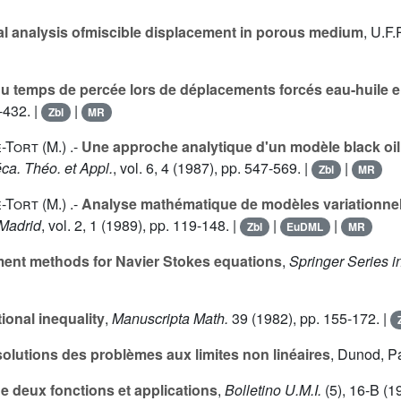
l analysis ofmiscible displacement in porous medium
, U.F
du temps de percée lors de déplacements forcés eau-huile e
-432. |
|
Zbl
MR
-Tort (M.
) .-
Une approche analytique d'un modèle black oi
ca. Théo. et Appl.
, vol.
6
, 4 (1987), pp. 547-569. |
|
Zbl
MR
-Tort (M.
) .-
Analyse mathématique de modèles variationnels
 Madrid
, vol.
2
, 1 (1989), pp. 119-148. |
|
|
Zbl
EuDML
MR
ement methods for Navier Stokes equations
,
Springer Series 
tional inequality
,
Manuscripta Math.
39
(1982), pp. 155-172. |
lutions des problèmes aux limites non linéaires
, Dunod, Pa
e deux fonctions et applications
,
Bolletino U.M.I.
(5),
16
-B (1