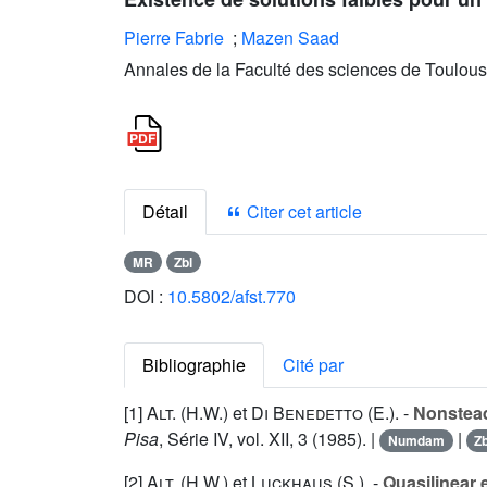
Pierre Fabrie
;
Mazen Saad
Annales de la Faculté des sciences de Toulous
Détail
Citer cet article
MR
Zbl
DOI :
10.5802/afst.770
Bibliographie
Cité par
[1]
Alt. (H.W.
) et
Di Benedetto (E.
). -
Nonstead
Pisa
, Série IV, vol.
XII
, 3 (1985). |
|
Numdam
Zb
[2]
Alt. (H.W.
) et
Luckhaus (S.
) .-
Quasilinear e