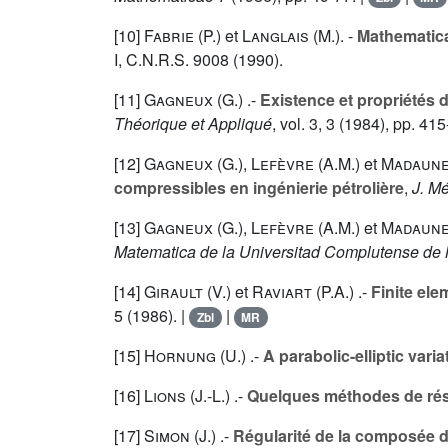
[10]
Fabrie (P.
) et
Langlais (M.
). -
Mathematica
I, C.N.R.S.
9008
(1990).
[11]
Gagneux (G.
) .-
Existence et propriétés 
Théorique et Appliqué
, vol.
3
, 3 (1984), pp. 415
[12]
Gagneux (G.
),
Lefèvre (A.M.
) et
Madaune
compressibles en ingénierie pétrolière
,
J. Mé
[13]
Gagneux (G.
),
Lefèvre (A.M.
) et
Madaune
Matematica de la Universitad Complutense de
[14]
Girault (V.
) et
Raviart (P.A.
) .-
Finite el
5
(1986). |
|
Zbl
MR
[15]
Hornung (U.
) .-
A parabolic-elliptic varia
[16]
Lions (J.-L.
) .-
Quelques méthodes de réso
[17]
Simon (J.
) .-
Régularité de la composée d