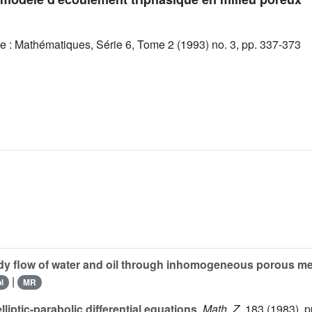
e : Mathématiques, Série 6, Tome 2 (1993) no. 3, pp. 337-373
y flow of water and oil through inhomogeneous porous m
|
l
MR
lliptic-parabolic differential equations
,
Math. Z.
183
(1983), p