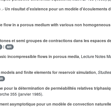
) .-
Un résultat d'existence pour un modèle d'écoulements 
e flow in a porous medium with various non homogeneous
nes et semi groupes de contractions dans les espaces de
|
l
MR
asic incompressible flows in porous media
, Lecture Notes M
models and finite elements for reservoir simulation
,
Studies
MR
e pour la détermination de perméabilités relatives triphasi
herche
355
(janvier 1985).
ement asymptotique pour un modèle de convection naturelle