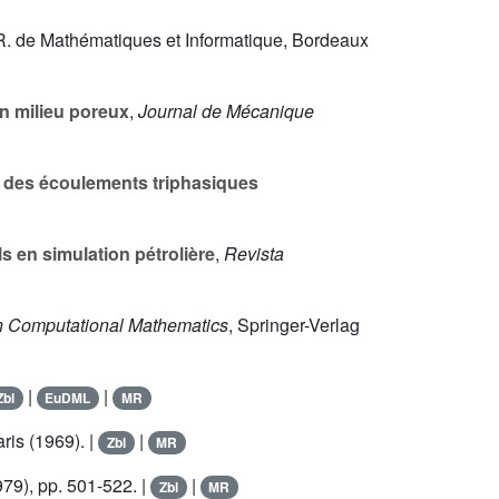
.R. de Mathématiques et Informatique, Bordeaux
n milieu poreux
,
Journal de Mécanique
l des écoulements triphasiques
 en simulation pétrolière
,
Revista
in Computational Mathematics
, Springer-Verlag
|
|
Zbl
EuDML
MR
ris (1969). |
|
Zbl
MR
979), pp. 501-522. |
|
Zbl
MR