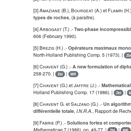
[3]
Amaziane (B.
),
Bourgeat (A.
) et
Flamri (H.
types de roches
, (à paraître).
[4]
Arbogast (T.
) .-
Two-phase incompressibl
606
(February 1990).
[5]
Brezis (H.
) .-
Opérateurs maximaux monoto
North-Holland Publishing Comp.
5
(1973). |
Zb
[6]
Chavent (G.
) .-
A new formulation of diph
258-270. |
|
Zbl
MR
[7]
Chavent (G.
) et
Jaffre (J.
) .-
Mathematical 
Holland Publishing Comp.
17
(1986). |
|
Zbl
[8]
Chavent G.
et
Salzano (G.
) .-
Un algorithm
différentielle totale
,
I.N.R.A.
, Rapport de Rec
[9]
Fabrie (P.
) .-
Solutions fortes et comport
Mathematicae
7
(1986), pp. 49-77. |
|
Zbl
MR