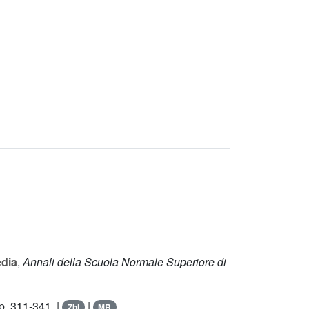
edia
,
Annali della Scuola Normale Superiore di
p. 311-341. |
|
Zbl
MR