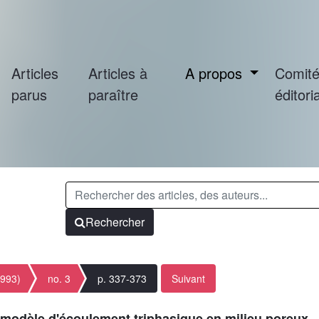
Articles
Articles à
A propos
Comit
parus
paraître
éditoria
Rechercher
1993)
no. 3
p. 337-373
Suivant
n modèle d'écoulement triphasique en milieu poreux