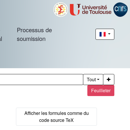
é
Processus de
l
soumission
Tout
Feuilleter