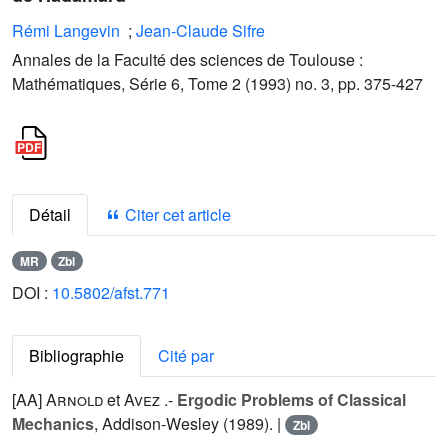
Rémi Langevin
;
Jean-Claude Sifre
Annales de la Faculté des sciences de Toulouse :
Mathématiques, Série 6, Tome 2 (1993) no. 3, pp. 375-427
Détail
Citer cet article
MR
Zbl
DOI :
10.5802/afst.771
Bibliographie
Cité par
[AA]
Arnold
et
Avez
.-
Ergodic Problems of Classical
Mechanics
, Addison-Wesley (1989). |
Zbl