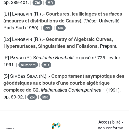
pp. 389-401. |
|
Zbl
MR
[L1]
Langevin (R.
) .-
Courbures, feuilletages et surfaces
(mesures et distributions de Gauss)
,
Thèse
, Université
Paris-Sud (1980). |
|
Zbl
MR
[L2]
Langevin (R.
) .-
Geometry of Algebraic Curves,
Hypersurfaces, Singularities and Foliations
, Preprint.
[P]
Pansu (P.
)
Séminaire Bourbaki
, exposé n° 738, février
1991. |
|
Numdam
MR
[S]
Simões Silva (N.
) .-
Comportement asymptotique des
géodésiques aux bouts d'une courbe algébrique
complexe de C2
,
Mathematica Contemporânea
1
(1991),
pp. 89-92. |
|
Zbl
MR
Accessibilité -
non conforme