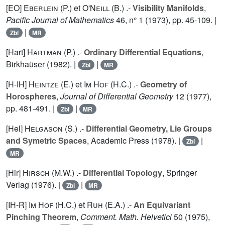
[EO]
Eberlein (P.
) et
O'Neill (B.
) .-
Visibility Manifolds
,
Pacific Journal of Mathematics
46
, n° 1 (1973), pp. 45-109. |
|
Zbl
MR
[Hart]
Hartman (P.
) .-
Ordinary Differential Equations
,
Birkhaüser (1982). |
|
Zbl
MR
[H-IH]
Heintze (E.
) et
Im Hof (H.C.
) .-
Geometry of
Horospheres
,
Journal of Differential Geometry
12
(1977),
pp. 481-491. |
|
Zbl
MR
[Hel]
Helgason (S.
) .-
Differential Geometry, Lie Groups
and Symetric Spaces
, Academic Press (1978). |
|
Zbl
MR
[Hir]
Hirsch (M.W.
) .-
Differential Topology
, Springer
Verlag (1976). |
|
Zbl
MR
[IH-R]
Im Hof (H.C.
) et
Ruh (E.A.
) .-
An Equivariant
Pinching Theorem
,
Comment. Math. Helvetici
50 (1975),