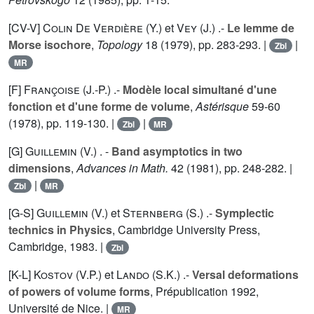
[CV-V]
Colin De Verdière (Y.
) et
Vey (J.
) .-
Le lemme de
Morse isochore
,
Topology
18
(1979), pp. 283-293. |
|
Zbl
MR
[F]
Françoise (J.-P.
) .-
Modèle local simultané d'une
fonction et d'une forme de volume
,
Astérisque
59
-60
(1978), pp. 119-130. |
|
Zbl
MR
[G]
Guillemin (V.
) . -
Band asymptotics in two
dimensions
,
Advances in Math.
42
(1981), pp. 248-282. |
|
Zbl
MR
[G-S]
Guillemin (V.
) et
Sternberg (S.
) .-
Symplectic
technics in Physics
, Cambridge University Press,
Cambridge, 1983. |
Zbl
[K-L]
Kostov (V.P.
) et
Lando (S.K.
) .-
Versal deformations
of powers of volume forms
, Prépublication 1992,
Université de Nice. |
MR