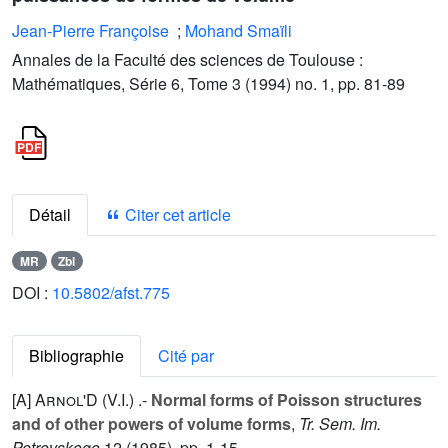
Jean-Pierre Françoise
;
Mohand Smaïli
Annales de la Faculté des sciences de Toulouse :
Mathématiques, Série 6, Tome 3 (1994) no. 1, pp. 81-89
Détail
Citer cet article
MR
Zbl
DOI :
10.5802/afst.775
Bibliographie
Cité par
[A]
Arnol'D (V.I.
) .-
Normal forms of Poisson structures
and of other powers of volume forms
,
Tr. Sem. Im.
Petrovskogo
12
(1985), pp. 1-15.