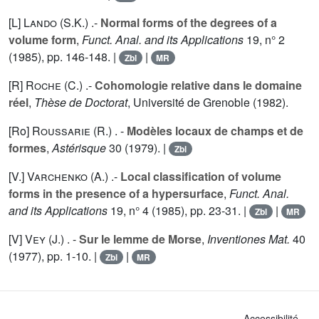
[L]
Lando (S.K.
) .-
Normal forms of the degrees of a
volume form
,
Funct. Anal. and its Applications
19
, n° 2
(1985), pp. 146-148. |
|
Zbl
MR
[R]
Roche (C.
) .-
Cohomologie relative dans le domaine
réel
,
Thèse de Doctorat
, Université de Grenoble (1982).
[Ro]
Roussarie (R.
) . -
Modèles locaux de champs et de
formes
,
Astérisque
30
(1979). |
Zbl
[V.]
Varchenko (A.
) .-
Local classification of volume
forms in the presence of a hypersurface
,
Funct. Anal.
and its Applications
19
, n° 4 (1985), pp. 23-31. |
|
Zbl
MR
[V]
Vey (J.
) . -
Sur le lemme de Morse
,
Inventiones Mat.
40
(1977), pp. 1-10. |
|
Zbl
MR
Accessibilité -