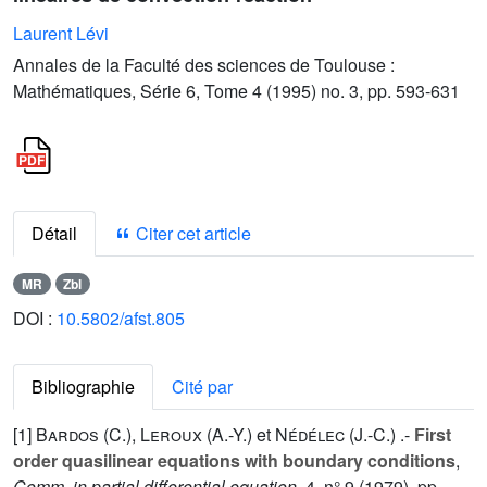
Laurent Lévi
Annales de la Faculté des sciences de Toulouse :
Mathématiques, Série 6, Tome 4 (1995) no. 3, pp. 593-631
Détail
Citer cet article
MR
Zbl
DOI :
10.5802/afst.805
Bibliographie
Cité par
[1]
Bardos (C.
),
Leroux (A.-Y.
) et
Nédélec (J.-C.
) .-
First
order quasilinear equations with boundary conditions
,
Comm. in partial differential equation
,
4
, n° 9 (1979), pp.