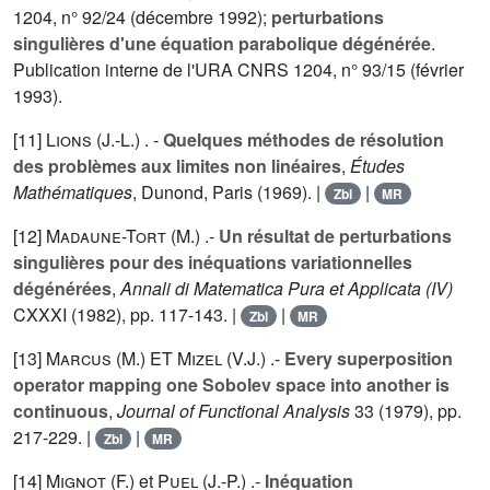
1204
, n° 92/24 (décembre 1992);
perturbations
singulières d'une équation parabolique dégénérée
.
Publication interne de l'URA CNRS
1204
, n° 93/15 (février
1993).
[11]
Lions (J.-L.
) . -
Quelques méthodes de résolution
des problèmes aux limites non linéaires
,
Études
Mathématiques
, Dunond, Paris (1969). |
|
Zbl
MR
[12]
Madaune-Tort (M.
) .-
Un résultat de perturbations
singulières pour des inéquations variationnelles
dégénérées
,
Annali di Matematica Pura et Applicata (IV)
CXXXI
(1982), pp. 117-143. |
|
Zbl
MR
[13]
Marcus (M.
) ET
Mizel (V.J.
) .-
Every superposition
operator mapping one Sobolev space into another is
continuous
,
Journal of Functional Analysis
33
(1979), pp.
217-229. |
|
Zbl
MR
[14]
Mignot (F.
) et
Puel (J.-P.
) .-
Inéquation