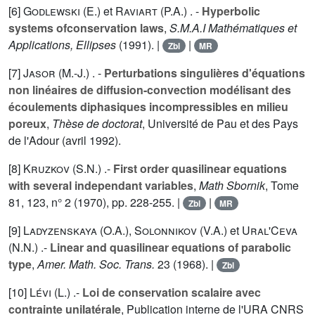
[6]
Godlewski (E.
) et
Raviart (P.A.
) . -
Hyperbolic
systems ofconservation laws
,
S.M.A.I Mathématiques et
Applications, Ellipses
(1991). |
|
Zbl
MR
[7]
Jasor (M.-J.
) . -
Perturbations singulières d'équations
non linéaires de diffusion-convection modélisant des
écoulements diphasiques incompressibles en milieu
poreux
,
Thèse de doctorat
, Université de Pau et des Pays
de l'Adour (avril 1992).
[8]
Kruzkov (S.N.
) .-
First order quasilinear equations
with several independant variables
,
Math Sbornik
, Tome
81
,
123
, n° 2 (1970), pp. 228-255. |
|
Zbl
MR
[9]
Ladyzenskaya (O.A.
),
Solonnikov (V.A.
) et
Ural'Ceva
(N.N.
) .-
Linear and quasilinear equations of parabolic
type
,
Amer. Math. Soc. Trans.
23
(1968). |
Zbl
[10]
Lévi (L.
) .-
Loi de conservation scalaire avec
contrainte unilatérale
, Publication interne de l'URA CNRS