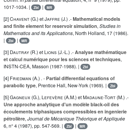
1017-1034. |
|
Zbl
MR
[2]
Chavent (G.
) et
Jaffre (J.
) .-
Mathematical models
and finite element for reservoir simulation
,
Studies in
Mathematics and its Applications
, North Holland,
17
(1986).
|
|
Zbl
MR
[3]
Dautray (R.
) et
Lions (J.-L.
) .-
Analyse mathématique
et calcul numérique pour les sciences et techniques
,
INSTN-CEA, Masson (1987-1988). |
Zbl
[4]
Friedman (A.
) . -
Partial differential equations of
parabolic type
, Prentice Hall, New-York (1969). |
Zbl
[5]
Gagneux (G.
),
Lefevère (A.M.
) et
Madaune-Tort (M.
) .-
Une approche analytique d'un modèle black-oil des
écoulements triphasiques compressibles en ingenierie
pétrolière
,
Journal de Mécanique Théorique et Appliquée
6
, n° 4 (1987), pp. 547-569. |
|
Zbl
MR