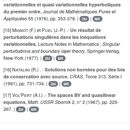
variationnelles et quasi variationnelles hyperboliques
du premier ordre
,
Journal de Mathématiques Pures et
Appliquées
55
(1976), pp. 353-378. |
|
Zbl
MR
[15]
Mignot (F.
) et
Puel (J.-P.
) .-
Un résultat de
perturbations singulières dans les inéquations
variationnelles
, Lecture Notes in Mathematics ;
Singular
perturbations and boundary layer theory
, Springer-Verlag,
New-York (1977). |
|
Zbl
MR
[16]
Natalini (R.
) . -
Solutions non bornées pour des lois
de conservation avec source
,
CRAS
, Tome
313
, Série I
(1991), pp. 731-734. |
|
Zbl
MR
[17]
Vol'Pert (A.I.
) .-
The spaces BV and quasilinear
equations
,
Math. USSR Sbornik
2
, n° 2 (1967), pp. 225-
267. |
|
Zbl
MR