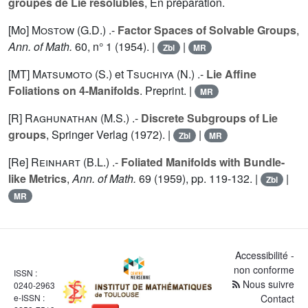
groupes de Lie résolubles
, En préparation.
[Mo]
Mostow (G.D.
) .-
Factor Spaces of Solvable Groups
,
Ann. of Math.
60
, n° 1 (1954). |
|
Zbl
MR
[MT]
Matsumoto (S.
) et
Tsuchiya (N.
) .-
Lie Affine
Foliations on 4-Manifolds
. Preprint. |
MR
[R]
Raghunathan (M.S.
) .-
Discrete Subgroups of Lie
groups
, Springer Verlag (1972). |
|
Zbl
MR
[Re]
Reinhart (B.L.
) .-
Foliated Manifolds with Bundle-
like Metrics
,
Ann. of Math.
69
(1959), pp. 119-132. |
|
Zbl
MR
Accessibilité -
non conforme
ISSN :
Nous suivre
0240-2963
e-ISSN :
Contact