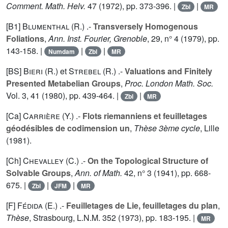
Comment. Math. Helv.
47
(1972), pp. 373-396. |
|
Zbl
MR
[B1]
Blumenthal (R.
) .-
Transversely Homogenous
Foliations
,
Ann. Inst. Fourier, Grenoble
,
29
, n° 4 (1979), pp.
143-158. |
|
|
Numdam
Zbl
MR
[BS]
Bieri (R.
) et
Strebel (R.
) .-
Valuations and Finitely
Presented Metabelian Groups
,
Proc. London Math. Soc.
Vol.
3
, 41 (1980), pp. 439-464. |
|
Zbl
MR
[Ca]
Carrière (Y.
) .-
Flots riemanniens et feuilletages
géodésibles de codimension un
,
Thèse 3ème cycle
, Lille
(1981).
[Ch]
Chevalley (C.
) .-
On the Topological Structure of
Solvable Groups
,
Ann. of Math.
42
, n° 3 (1941), pp. 668-
675. |
|
|
Zbl
JFM
MR
[F]
Fédida (E.
) .-
Feuilletages de Lie, feuilletages du plan
,
Thèse
, Strasbourg, L.N.M.
352
(1973), pp. 183-195. |
MR