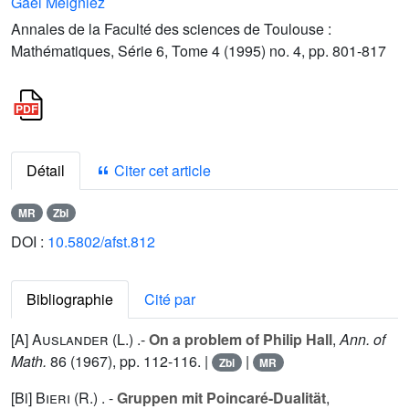
Gaël Meigniez
Annales de la Faculté des sciences de Toulouse :
Mathématiques, Série 6, Tome 4 (1995) no. 4, pp. 801-817
Détail
Citer cet article
MR
Zbl
DOI :
10.5802/afst.812
Bibliographie
Cité par
[A]
Auslander (L.
) .-
On a problem of Philip Hall
,
Ann. of
Math.
86
(1967), pp. 112-116. |
|
Zbl
MR
[Bi]
Bieri (R.
) . -
Gruppen mit Poincaré-Dualität
,