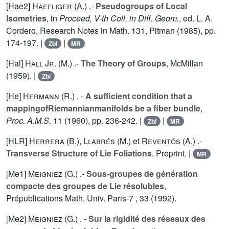
[Hae2]
Haefliger (A.
) .-
Pseudogroups of Local
Isometries
, in
Proceed, V-th Coll. in Diff. Geom.
, ed. L. A.
Cordero, Research Notes in Math.
131
, Pitman (1985), pp.
174-197. |
|
Zbl
MR
[Hal]
Hall Jr. (M.
) .-
The Theory of Groups
, McMillan
(1959). |
Zbl
[He]
Hermann (R.
) . -
A sufficient condition that a
mappingofRiemannianmanifolds be a fiber bundle
,
Proc. A.M.S.
11
(1960), pp. 236-242. |
|
Zbl
MR
[HLR]
Herrera (B.
),
Llabrés (M.
) et
Reventós (A.
) .-
Transverse Structure of Lie Foliations
, Preprint. |
MR
[Me1]
Meigniez (G.
) .-
Sous-groupes de génération
compacte des groupes de Lie résolubles
,
Prépublications Math. Univ. Paris-7 ,
33
(1992).
[Me2]
Meigniez (G.
) . -
Sur la rigidité des réseaux des