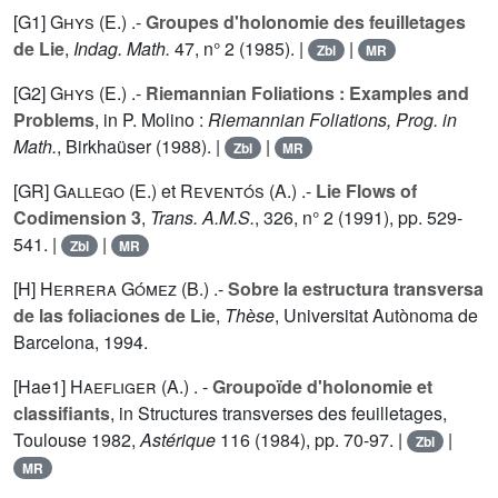
[G1]
Ghys (E.
) .-
Groupes d'holonomie des feuilletages
de Lie
,
Indag. Math.
47
, n° 2 (1985). |
|
Zbl
MR
[G2]
Ghys (E.
) .-
Riemannian Foliations : Examples and
Problems
, in P. Molino :
Riemannian Foliations, Prog. in
Math.
, Birkhaüser (1988). |
|
Zbl
MR
[GR]
Gallego (E.
) et
Reventós (A.
) .-
Lie Flows of
Codimension 3
,
Trans. A.M.S.
,
326
, n° 2 (1991), pp. 529-
541. |
|
Zbl
MR
[H]
Herrera Gómez (B.
) .-
Sobre la estructura transversa
de las foliaciones de Lie
,
Thèse
, Universitat Autònoma de
Barcelona, 1994.
[Hae1]
Haefliger (A.
) . -
Groupoïde d'holonomie et
classifiants
, in Structures transverses des feuilletages,
Toulouse 1982,
Astérique
116
(1984), pp. 70-97. |
|
Zbl
MR