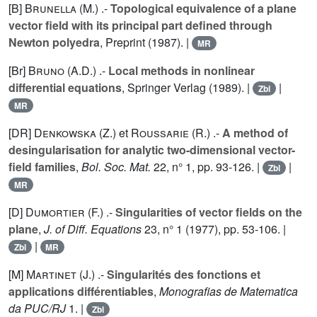
[B]
Brunella (M.
) .-
Topological equivalence of a plane
vector field with its principal part defined through
Newton polyedra
, Preprint (1987). |
MR
[Br]
Bruno (A.D.
) .-
Local methods in nonlinear
differential equations
, Springer Verlag (1989). |
|
Zbl
MR
[DR]
Denkowska (Z.
) et
Roussarie (R.
) .-
A method of
desingularisation for analytic two-dimensional vector-
field families
,
Bol. Soc. Mat.
22
, n° 1, pp. 93-126. |
|
Zbl
MR
[D]
Dumortier (F.
) .-
Singularities of vector fields on the
plane
,
J. of Diff. Equations
23
, n° 1 (1977), pp. 53-106. |
|
Zbl
MR
[M]
Martinet (J.
) .-
Singularités des fonctions et
applications différentiables
,
Monografias de Matematica
da PUC/RJ
1
. |
Zbl