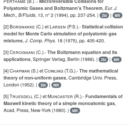
Perthame (B.
) .-
Microreversible Collisions for
Polyatomic Gases and Boltzmann's Theorem
,
Eur. J.
Mech., B/Fluids
,
13
, n° 2 (1994), pp. 237-254. |
|
Zbl
MR
[2]
Borgnakke (C.
) et
Larsen (P.S.
).-
Statistical collision
model for Monte Carlo simulation of polyatomic gas
mixtures
,
J. Comp. Phys.
18
(1975), pp. 405-420.
[3]
Cercignani (C.
).-
The Boltzmann equation and its
applications
, Springer Verlag, Berlin (1988). |
|
Zbl
MR
[4]
Chapman (S.
) et
Cowling (T.G.
).-
The mathematical
theory of non-uniform gases
, Cambridge Univ. Press,
London (1952). |
|
Zbl
MR
[5]
Truesdell (C.
) et
Muncaster (R.
).-
Fundamentals of
Maxwell kinetic theory of a simple monoatomic gas
,
Acad. Press, New-York (1980). |
MR