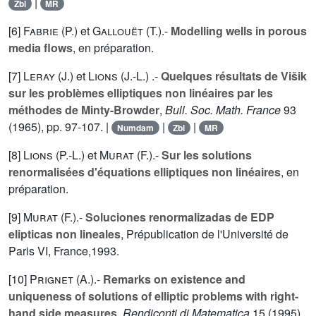
|
Zbl
MR
[6]
Fabrie (P.
) et
Gallouët (T.
).-
Modelling wells in porous
media flows
, en préparation.
[7]
Leray (J.
) et
Lions (J.-L.
) .-
Quelques résultats de Višik
sur les problèmes elliptiques non linéaires par les
méthodes de Minty-Browder
,
Bull. Soc. Math. France
93
(1965), pp. 97-107. |
|
|
Numdam
Zbl
MR
[8]
Lions (P.-L.
) et
Murat (F.
).-
Sur les solutions
renormalisées d'équations elliptiques non linéaires
, en
préparation.
[9]
Murat (F.
).-
Soluciones renormalizadas de EDP
elipticas non lineales
, Prépublication de l'Université de
Paris VI, France,1993.
[10]
Prignet (A.
).-
Remarks on existence and
uniqueness of solutions of elliptic problems with right-
hand side measures
,
Rendiconti di Matematica
15
(1995),