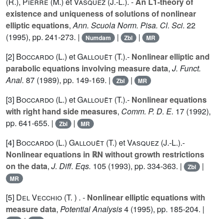
(R.
),
Pierre (M.
) et
Vasquez (J.-L.
). -
An L1-theory of
existence and uniqueness of solutions of nonlinear
elliptic equations
,
Ann. Scuola Norm. Pisa. Cl. Sci.
22
(1995), pp. 241-273. |
|
|
Numdam
Zbl
MR
[2]
Boccardo (L.
) et
Gallouët (T.
).-
Nonlinear elliptic and
parabolic equations involving measure data
,
J. Funct.
Anal.
87
(1989), pp. 149-169. |
|
Zbl
MR
[3]
Boccardo (L.
) et
Gallouët (T.
).-
Nonlinear equations
with right hand side measures
,
Comm. P. D. E.
17
(1992),
pp. 641-655. |
|
Zbl
MR
[4]
Boccardo (L.
)
Gallouët (T.
) et
Vasquez (J.-L.
).-
Nonlinear equations in ℝN without growth restrictions
on the data
,
J. Diff. Eqs.
105
(1993), pp. 334-363. |
|
Zbl
MR
[5]
Del Vecchio (T.
) . -
Nonlinear elliptic equations with
measure data
,
Potential Analysis
4
(1995), pp. 185-204. |