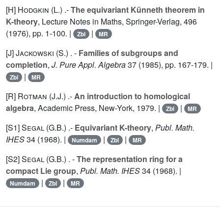
[H]
Hodgkin (L.
) .-
The equivariant Künneth theorem in
K-theory
, Lecture Notes in Maths, Springer-Verlag,
496
(1976), pp. 1-100. |
|
Zbl
MR
[J]
Jackowski (S.
) . -
Families of subgroups and
completion
,
J. Pure Appl. Algebra
37
(1985), pp. 167-179. |
|
Zbl
MR
[R]
Rotman (J.J.
) .-
An introduction to homological
algebra
, Academic Press, New-York, 1979. |
|
Zbl
MR
[S1]
Segal (G.B.
) .-
Equivariant K-theory
,
Publ. Math.
IHES
34
(1968). |
|
|
Numdam
Zbl
MR
[S2]
Segal (G.B.
) . -
The representation ring for a
compact Lie group
,
Publ. Math. IHES
34
(1968). |
|
|
Numdam
Zbl
MR