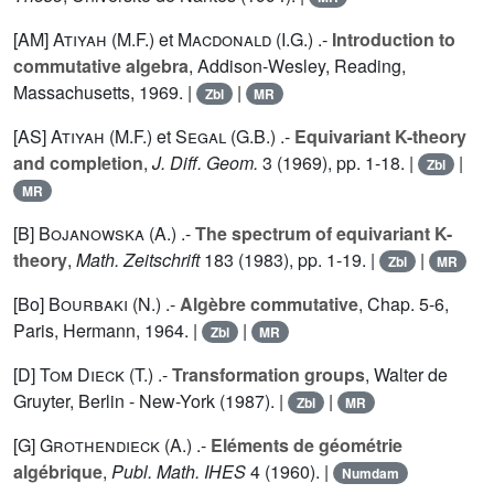
[AM]
Atiyah (M.F.
) et
Macdonald (I.G.
) .-
Introduction to
commutative algebra
, Addison-Wesley, Reading,
Massachusetts, 1969. |
|
Zbl
MR
[AS]
Atiyah (M.F.
) et
Segal (G.B.
) .-
Equivariant K-theory
and completion
,
J. Diff. Geom.
3
(1969), pp. 1-18. |
|
Zbl
MR
[B]
Bojanowska (A.
) .-
The spectrum of equivariant K-
theory
,
Math. Zeitschrift
183
(1983), pp. 1-19. |
|
Zbl
MR
[Bo]
Bourbaki (N.
) .-
Algèbre commutative
, Chap. 5-6,
Paris, Hermann, 1964. |
|
Zbl
MR
[D]
Tom Dieck (T.
) .-
Transformation groups
, Walter de
Gruyter, Berlin - New-York (1987). |
|
Zbl
MR
[G]
Grothendieck (A.
) .-
Eléments de géométrie
algébrique
,
Publ. Math. IHES
4
(1960). |
Numdam