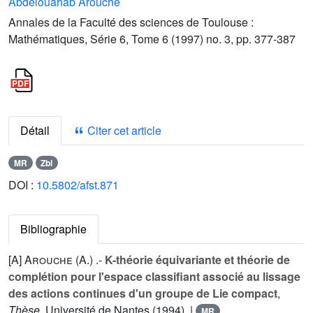
Abdelouahab Arouche
Annales de la Faculté des sciences de Toulouse :
Mathématiques, Série 6, Tome 6 (1997) no. 3, pp. 377-387
Détail
Citer cet article
MR
Zbl
DOI :
10.5802/afst.871
Bibliographie
[A]
Arouche (A.
) .-
K-théorie équivariante et théorie de
complétion pour l'espace classifiant associé au lissage
des actions continues d'un groupe de Lie compact
,
Thèse
, Université de Nantes (1994). |
MR