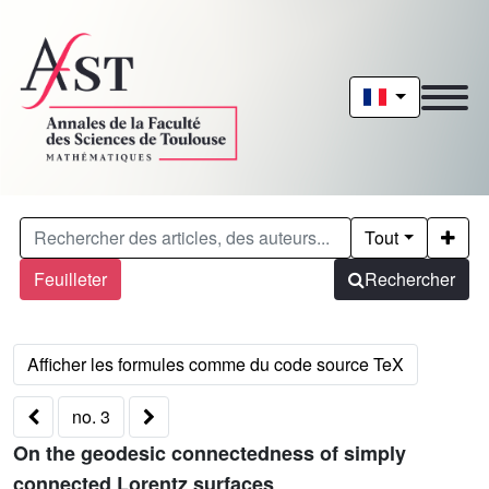
Tout
Feuilleter
Rechercher
no. 3
On the geodesic connectedness of simply
connected Lorentz surfaces