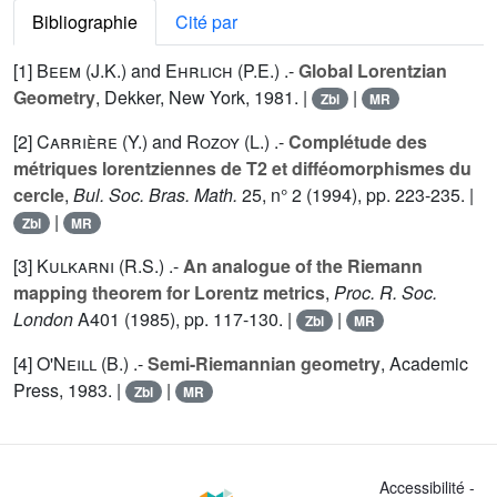
Bibliographie
Cité par
[1]
Beem (J.K.
) and
Ehrlich (P.E.
) .-
Global Lorentzian
Geometry
, Dekker, New York, 1981. |
|
Zbl
MR
[2]
Carrière (Y.
) and
Rozoy (L.
) .-
Complétude des
métriques lorentziennes de T2 et difféomorphismes du
cercle
,
Bul. Soc. Bras. Math.
25
, n° 2 (1994), pp. 223-235. |
|
Zbl
MR
[3]
Kulkarni (R.S.
) .-
An analogue of the Riemann
mapping theorem for Lorentz metrics
,
Proc. R. Soc.
London
A
401
(1985), pp. 117-130. |
|
Zbl
MR
[4]
O'Neill (B.
) .-
Semi-Riemannian geometry
, Academic
Press, 1983. |
|
Zbl
MR
Accessibilité -