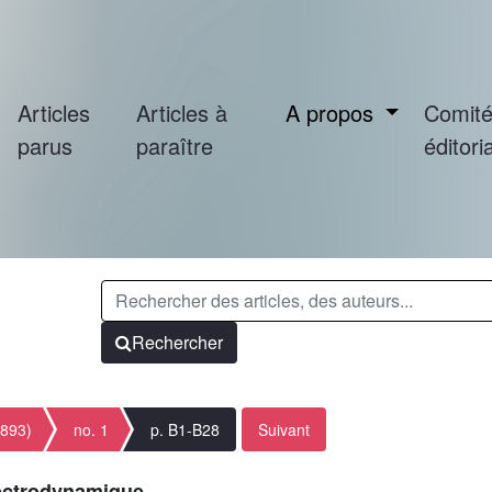
Articles
Articles à
A propos
Comit
parus
paraître
éditoria
Rechercher
1893)
no. 1
p. B1-B28
Suivant
électrodynamique