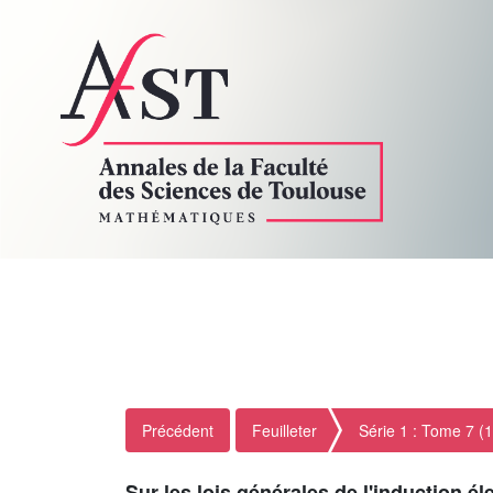
Précédent
Feuilleter
Série 1 : Tome 7 (
Sur les lois générales de l'induction 