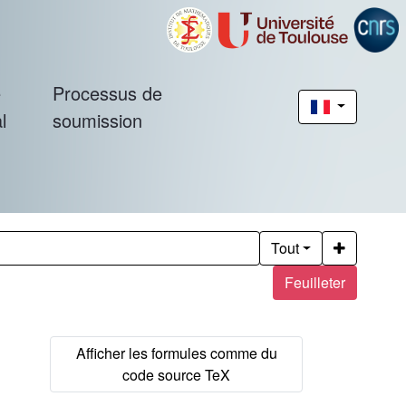
é
Processus de
l
soumission
Tout
Feuilleter