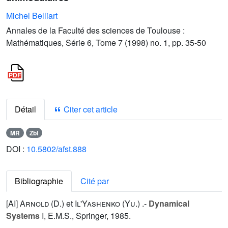
Michel Belliart
Annales de la Faculté des sciences de Toulouse :
Mathématiques, Série 6, Tome 7 (1998) no. 1, pp. 35-50
Détail
Citer cet article
MR
Zbl
DOI :
10.5802/afst.888
Bibliographie
Cité par
[AI]
Arnold (D.
) et
Il'Yashenko (Yu.
) .-
Dynamical
Systems
I
, E.M.S., Springer, 1985.