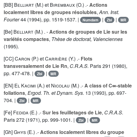
[BB]
Belliart (M.
) et
Birembaux (O.
) .-
Actions
localement libres de groupes résolubles
,
Ann. Inst.
Fourier
44
(1994), pp. 1519-1537. |
|
|
Numdam
Zbl
MR
[Be]
Belliart (M.
) . -
Actions de groupes de Lie sur les
variétés compactes
,
Thèse de doctorat, Valenciennes
(1995).
[CC]
Caron (P.
) et
Carrière (Y.
) .-
Flots
transversalement de Lie Rn
,
C.R.A.S.
Paris
291
(1980),
pp. 477-478. |
|
Zbl
MR
[EN]
El Kacimi (A.
) et
Nicolau (M.
) .-
A class of C∞-stable
foliations
,
Ergod. Th. et Dynam. Sys.
13
(1993), pp. 697-
704. |
|
Zbl
MR
[Fe]
Fedida (E.
) .-
Sur les feuilletages de Lie
,
C.R.A.S.
Paris
272
(1971), pp. 999-1001. |
|
Zbl
MR
[Gh]
Ghys (E.
) .-
Actions localement libres du groupe