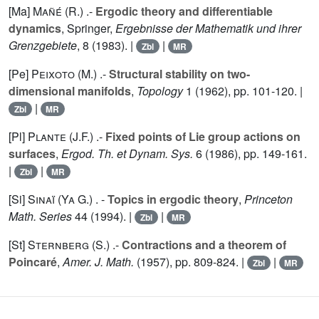
[Ma]
Mañé (R.
) .-
Ergodic theory and differentiable
dynamics
, Springer,
Ergebnisse der Mathematik und ihrer
Grenzgebiete
,
8
(1983). |
|
Zbl
MR
[Pe]
Peixoto (M.
) .-
Structural stability on two-
dimensional manifolds
,
Topology
1
(1962), pp. 101-120. |
|
Zbl
MR
[Pl]
Plante (J.F.
) .-
Fixed points of Lie group actions on
surfaces
,
Ergod. Th. et Dynam. Sys.
6
(1986), pp. 149-161.
|
|
Zbl
MR
[Si]
Sinaï (Ya G.
) . -
Topics in ergodic theory
,
Princeton
Math. Series
44
(1994). |
|
Zbl
MR
[St]
Sternberg (S.
) .-
Contractions and a theorem of
Poincaré
,
Amer. J. Math.
(1957), pp. 809-824. |
|
Zbl
MR