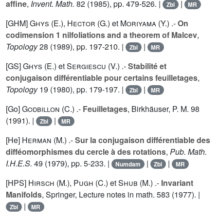
affine
,
Invent. Math.
82
(1985), pp. 479-526. |
|
Zbl
MR
[GHM]
Ghys (E.
),
Hector (G.
) et
Moriyama (Y.
) .-
On
codimension 1 nilfoliations and a theorem of Malcev
,
Topology
28
(1989), pp. 197-210. |
|
Zbl
MR
[GS]
Ghys (E.
) et
Sergiescu (V.
) .-
Stabilité et
conjugaison différentiable pour certains feuilletages
,
Topology
19
(1980), pp. 179-197. |
|
Zbl
MR
[Go]
Godbillon (C.
) .-
Feuilletages
, Birkhäuser, P. M.
98
(1991). |
|
Zbl
MR
[He]
Herman (M.
) .-
Sur la conjugaison différentiable des
difféomorphismes du cercle à des rotations
,
Pub. Math.
I.H.E.S.
49
(1979), pp. 5-233. |
|
|
Numdam
Zbl
MR
[HPS]
Hirsch (M.
),
Pugh (C.
) et
Shub (M.
) .-
Invariant
Manifolds
, Springer, Lecture notes in math.
583
(1977). |
|
Zbl
MR