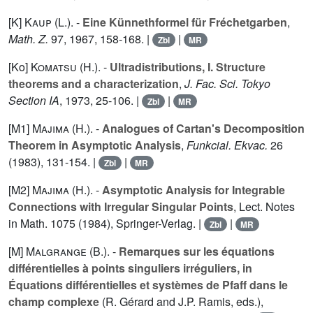
[K]
Kaup (L.
). -
Eine Künnethformel für Fréchetgarben
,
Math. Z.
97
, 1967, 158-168. |
|
Zbl
MR
[Ko]
Komatsu (H.
). -
Ultradistributions, I. Structure
theorems and a characterization
,
J. Fac. Sci. Tokyo
Section IA
, 1973, 25-106. |
|
Zbl
MR
[M1]
Majima (H.
). -
Analogues of Cartan's Decomposition
Theorem in Asymptotic Analysis
,
Funkcial. Ekvac.
26
(1983), 131-154. |
|
Zbl
MR
[M2]
Majima (H.
). -
Asymptotic Analysis for Integrable
Connections with Irregular Singular Points
, Lect. Notes
in Math.
1075
(1984), Springer-Verlag. |
|
Zbl
MR
[M]
Malgrange (B.
). -
Remarques sur les équations
différentielles à points singuliers irréguliers, in
Équations différentielles et systèmes de Pfaff dans le
champ complexe
(R. Gérard and J.P. Ramis, eds.),