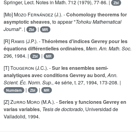
Springer, Lect. Notes in Math.
712
(1979), 77-86. |
Zbl
[Mo]
Mozo Fernández (J.
). -
Cohomology theorems for
asymptotic sheaves
, to appear "
Tohoku Mathematical
Journal
". |
|
Zbl
MR
[R]
Ramis (J.P.
). -
Théorèmes d'indices Gevrey pour les
équations différentielles ordinaires
,
Mem. Am. Math. Soc.
296
, 1984. |
|
Zbl
MR
[T]
Tougeron (J.C.
). -
Sur les ensembles semi-
analytiques avec conditions Gevrey au bord
,
Ann.
Scient. Éc. Norm. Sup.
, 4e série, t.
27
, 1994, 173-208. |
|
|
Numdam
Zbl
MR
[Z]
Zurro Moro (M.A.
). -
Series y funciones Gevrey en
varias variables
,
Tesis de doctorado
, Universidad de
Valladolid, 1994.