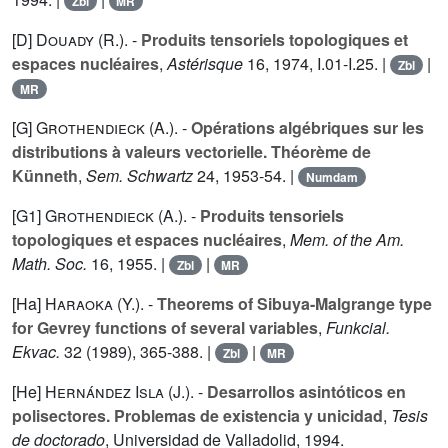
Zbl
MR
[D]
Douady (R.
). -
Produits tensoriels topologiques et
espaces nucléaires
,
Astérisque
16
, 1974, I.01-I.25. |
|
Zbl
MR
[G]
Grothendieck (A.
). -
Opérations algébriques sur les
distributions à valeurs vectorielle. Théorème de
Künneth
,
Sem. Schwartz
24
, 1953-54. |
Numdam
[G1]
Grothendieck (A.
). -
Produits tensoriels
topologiques et espaces nucléaires
,
Mem. of the Am.
Math. Soc.
16
, 1955. |
|
Zbl
MR
[Ha]
Haraoka (Y.
). -
Theorems of Sibuya-Malgrange type
for Gevrey functions of several variables
,
Funkcial.
Ekvac.
32
(1989), 365-388. |
|
Zbl
MR
[He]
Hernández Isla (J.
). -
Desarrollos asintóticos en
polisectores. Problemas de existencia y unicidad
,
Tesis
de doctorado
, Universidad de Valladolid, 1994.