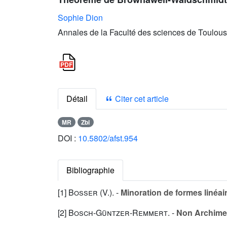
Sophie Dion
Annales de la Faculté des sciences de Toulous
Détail
Citer cet article
MR
Zbl
DOI :
10.5802/afst.954
Bibliographie
[1]
Bosser (V.
). -
Minoration de formes linéai
[2]
Bosch-Güntzer-Remmert
. -
Non Archime