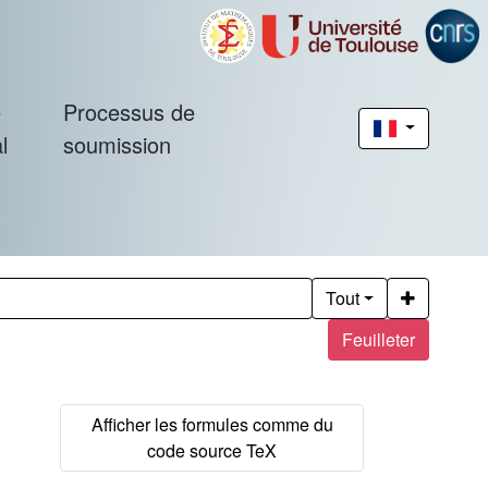
é
Processus de
l
soumission
Tout
Feuilleter