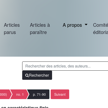
Articles
Articles à
A propos
Comit
parus
paraître
éditoria
Rechercher
2000)
no. 1
p. 71-90
Suivant
n caractéristique finie