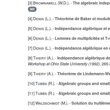
[3]
Brownawell (W.D.
). -
The algebraic indep
MR
[4]
Denis (L.
). -
Théorème de Baker et module
[5]
Denis (L.
). -
Indépendance algébrique et ex
[6]
Denis (L.
). -
Lemmes de multiplicités et T
[7]
Denis (L.
). -
Indépendance algébrique en c
[8]
Thiery (A.
). -
Indépendance algébrique de 
Workshop at Ohio State University (1992)
, 265-
[9]
Thiery (A.
). -
Théorème de Lindemann-Weie
[10]
Tubbs (R.
). -
Algebraic groups and small
[11]
Tubbs (R.
). -
Algebraic groups and small
[12]
Waldschmidt (M.
). -
Solution du huitièm