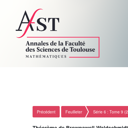
Précédent
Feuilleter
Série 6 : Tome 9 (
Théorème de Brownawell-Waldschmidt e