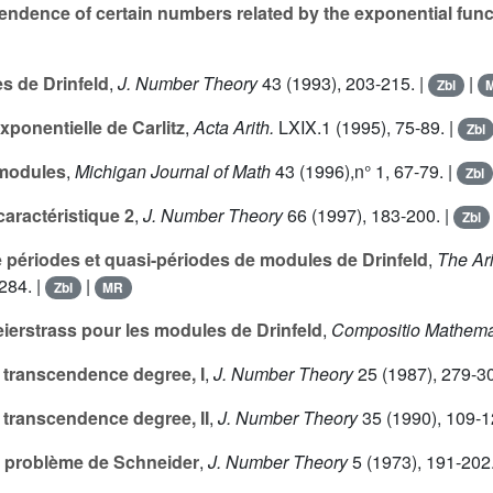
endence of certain numbers related by the exponential func
s de Drinfeld
,
J. Number Theory
43
(1993), 203-215. |
|
Zbl
ponentielle de Carlitz
,
Acta Arith.
LXIX
.1 (1995), 75-89. |
Zbl
-modules
,
Michigan Journal of Math
43
(1996),n° 1, 67-79. |
Zbl
aractéristique 2
,
J. Number Theory
66
(1997), 183-200. |
Zbl
périodes et quasi-périodes de modules de Drinfeld
,
The Ari
284. |
|
Zbl
MR
rstrass pour les modules de Drinfeld
,
Compositio Mathema
 transcendence degree, I
,
J. Number Theory
25
(1987), 279-30
 transcendence degree, II
,
J. Number Theory
35
(1990), 109-1
e problème de Schneider
,
J. Number Theory
5
(1973), 191-202.