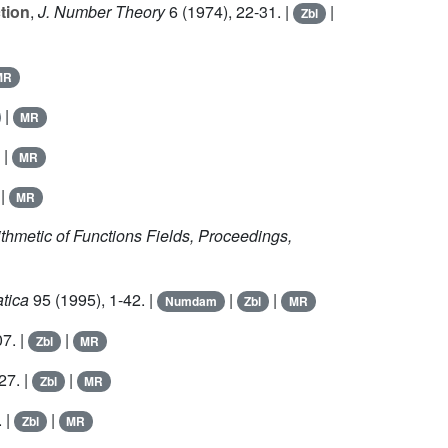
tion
,
J. Number Theory
6
(1974), 22-31. |
|
Zbl
MR
|
MR
|
MR
|
MR
thmetic of Functions Fields, Proceedings,
tica
95
(1995), 1-42. |
|
|
Numdam
Zbl
MR
7. |
|
Zbl
MR
27. |
|
Zbl
MR
 |
|
Zbl
MR