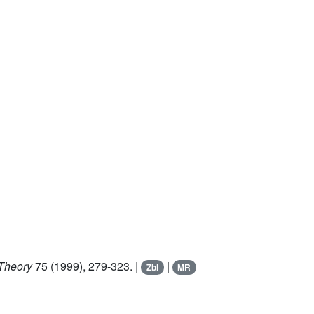
Theory
75
(1999), 279-323. |
|
Zbl
MR