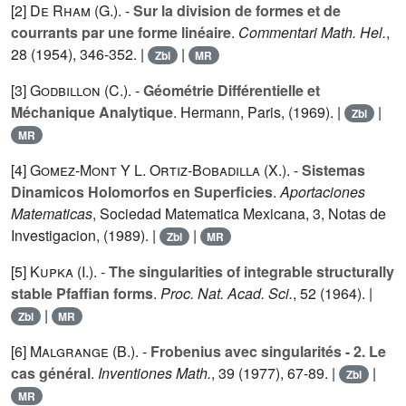
[2]
De Rham (G.
). -
Sur la division de formes et de
courrants par une forme linéaire
.
Commentari Math. Hel.
,
28
(1954), 346-352. |
|
Zbl
MR
[3]
Godbillon (C.
). -
Géométrie Différentielle et
Méchanique Analytique
. Hermann, Paris, (1969). |
|
Zbl
MR
[4]
Gomez-Mont Y L. Ortiz-Bobadilla (X.
). -
Sistemas
Dinamicos Holomorfos en Superficies
.
Aportaciones
Matematicas
, Sociedad Matematica Mexicana,
3
, Notas de
Investigacion, (1989). |
|
Zbl
MR
[5]
Kupka (I.
). -
The singularities of integrable structurally
stable Pfaffian forms
.
Proc. Nat. Acad. Sci.
,
52
(1964). |
|
Zbl
MR
[6]
Malgrange (B.
). -
Frobenius avec singularités - 2. Le
cas général
.
Inventiones Math.
,
39
(1977), 67-89. |
|
Zbl
MR