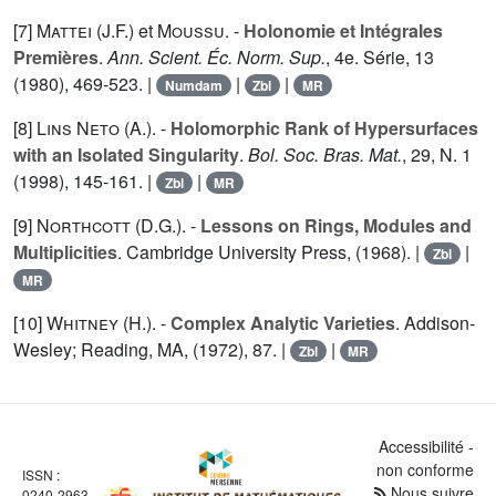
[7]
Mattei (J.F.
) et
Moussu
. -
Holonomie et Intégrales
Premières
.
Ann. Scient. Éc. Norm. Sup.
, 4e. Série,
13
(1980), 469-523. |
|
|
Numdam
Zbl
MR
[8]
Lins Neto (A.
). -
Holomorphic Rank of Hypersurfaces
with an Isolated Singularity
.
Bol. Soc. Bras. Mat.
,
29
, N. 1
(1998), 145-161. |
|
Zbl
MR
[9]
Northcott (D.G.
). -
Lessons on Rings, Modules and
Multiplicities
. Cambridge University Press, (1968). |
|
Zbl
MR
[10]
Whitney (H.
). -
Complex Analytic Varieties
. Addison-
Wesley; Reading, MA, (1972),
87
. |
|
Zbl
MR
Accessibilité -
non conforme
ISSN :
Nous suivre
0240-2963