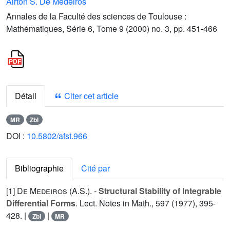
Airton S. De Medeiros
Annales de la Faculté des sciences de Toulouse :
Mathématiques, Série 6, Tome 9 (2000) no. 3, pp. 451-466
Détail
Citer cet article
MR
Zbl
DOI :
10.5802/afst.966
Bibliographie
Cité par
[1]
De Medeiros (A.S.
). -
Structural Stability of Integrable
Differential Forms
. Lect. Notes in Math.,
597
(1977), 395-
428. |
|
Zbl
MR