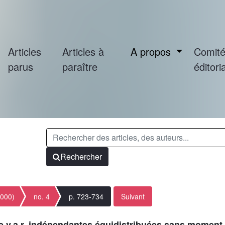
Articles
Articles à
A propos
Comit
parus
paraître
éditoria
Rechercher
2000)
no. 4
p. 723-734
Suivant
 v.a.r. indépendantes équidistribuées sans moment 