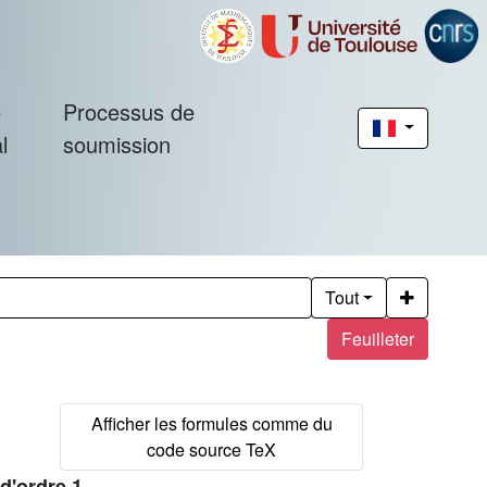
é
Processus de
l
soumission
Tout
Feuilleter
d'ordre 1