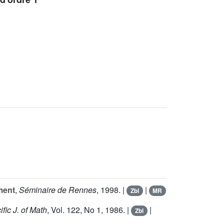
ment
,
Séminaire de Rennes
, 1998. |
|
Zbl
MR
ific J. of Math
, Vol.
122
, No 1, 1986. |
|
Zbl