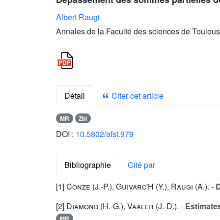
Albert Raugi
Annales de la Faculté des sciences de Toulous
Détail
Citer cet article
MR
Zbl
DOI :
10.5802/afst.979
Bibliographie
Cité par
[1]
Conze (J.-P.
),
Guivarc'H (Y.
),
Raugi (A.
). -
D
[2]
Diamond (H.-G.
),
Vaaler (J.-D.
). -
Estimates
MR