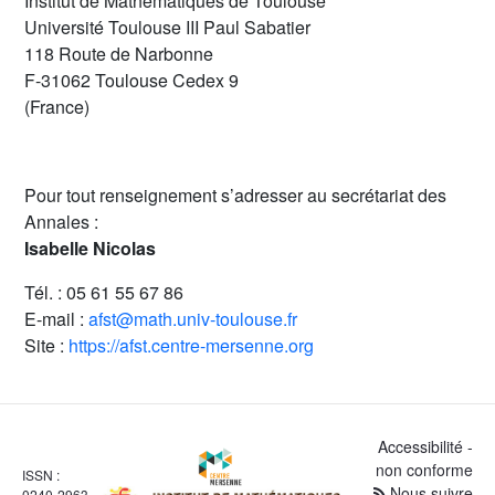
Institut de Mathématiques de Toulouse
Université Toulouse III Paul Sabatier
118 Route de Narbonne
F-31062 Toulouse Cedex 9
(France)
Pour tout renseignement s’adresser au secrétariat des
Annales :
Isabelle Nicolas
Tél. : 05 61 55 67 86
E-mail :
afst@math.univ-toulouse.fr
Site :
https://afst.centre-mersenne.org
Accessibilité -
non conforme
ISSN :
Nous suivre
0240-2963