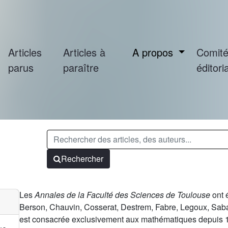
Articles
Articles à
A propos
Comit
parus
paraître
éditoria
Rechercher
Les
Annales de la Faculté des Sciences de Toulouse
ont 
Berson, Chauvin, Cosserat, Destrem, Fabre, Legoux, Sabatie
est consacrée exclusivement aux mathématiques depuis 197