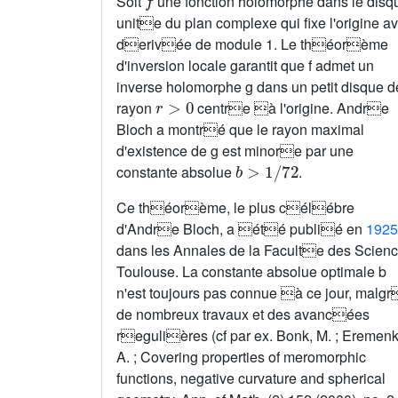
Soit
une fonction holomorphe dans le disq
unite du plan complexe qui fixe l'origine a
derivée de module 1. Le théorème
d'inversion locale garantit que f admet un
inverse holomorphe g dans un petit disque d
r
>
0
rayon
centre à l'origine. Andre
Bloch a montré que le rayon maximal
d'existence de g est minore par une
b
>
1
/
72
constante absolue
.
Ce théorème, le plus célébre
d'Andre Bloch, a été publié en
1925
dans les Annales de la Faculte des Scien
Toulouse. La constante absolue optimale b
n'est toujours pas connue à ce jour, malg
de nombreux travaux et des avancées
regulières (cf par ex. Bonk, M. ; Eremenk
A. ; Covering properties of meromorphic
functions, negative curvature and spherical