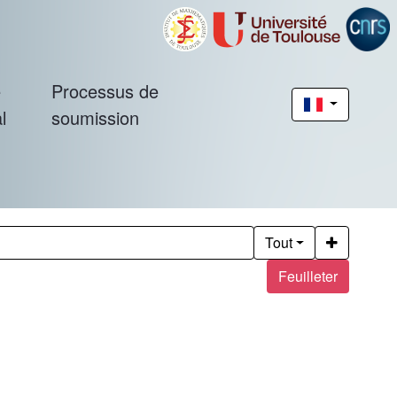
é
Processus de
l
soumission
Tout
Feuilleter