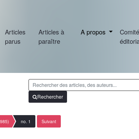
Articles
Articles à
A propos
Comit
parus
paraître
éditoria
Rechercher
1985)
no. 1
Suivant