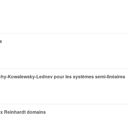
s
s
chy-Kowalewsky-Lednev pour les systèmes semi-linéaires
x Reinhardt domains