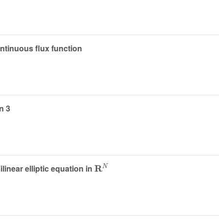
ntinuous flux function
n 3
𝐑
N
linear elliptic equation in