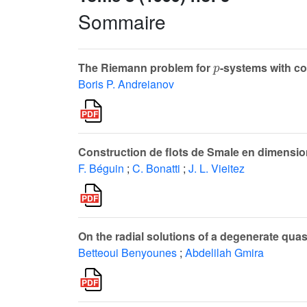
Sommaire
p
The Riemann problem for
-systems with co
Boris P. Andreianov
Construction de flots de Smale en dimensio
F. Béguin
;
C. Bonatti
;
J. L. Vieitez
On the radial solutions of a degenerate quasi
Betteoui Benyounes
;
Abdelilah Gmira