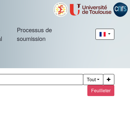
é
Processus de
l
soumission
Tout
Feuilleter