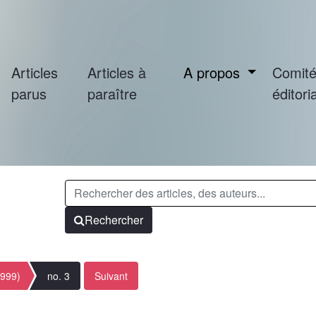
Articles
Articles à
A propos
Comit
parus
paraître
éditoria
Rechercher
1999)
no. 3
Suivant