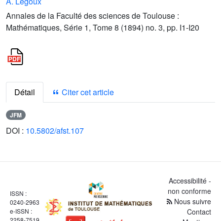
A. Legoux
Annales de la Faculté des sciences de Toulouse :
Mathématiques, Série 1, Tome 8 (1894) no. 3, pp. I1-I20
Détail
Citer cet article
JFM
DOI :
10.5802/afst.107
Accessibilité -
non conforme
ISSN :
Nous suivre
0240-2963
e-ISSN :
Contact
2258-7519