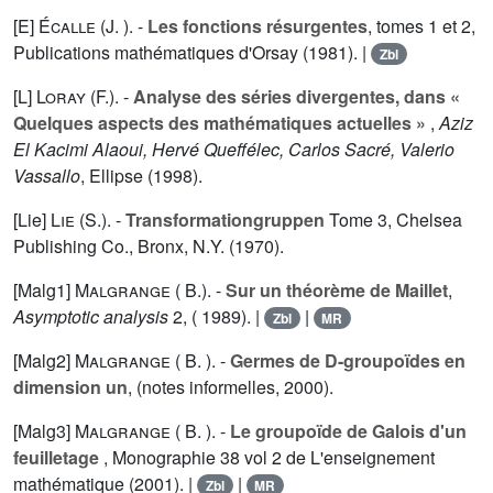
[E]
Écalle (J. ).
-
Les fonctions résurgentes
, tomes
1
et
2
,
Publications mathématiques d'Orsay (1981). |
Zbl
[L]
Loray (F.).
-
Analyse des séries divergentes, dans «
Quelques aspects des mathématiques actuelles »
,
Aziz
El Kacimi Alaoui, Hervé Queffélec, Carlos Sacré, Valerio
Vassallo
, Ellipse (1998).
[Lie]
Lie (S.).
-
Transformationgruppen
Tome
3
, Chelsea
Publishing Co., Bronx, N.Y. (1970).
[Malg1]
Malgrange ( B.).
-
Sur un théorème de Maillet
,
Asymptotic analysis
2
, ( 1989). |
|
Zbl
MR
[Malg2]
Malgrange ( B. ).
-
Germes de D-groupoïdes en
dimension un
, (notes informelles, 2000).
[Malg3]
Malgrange ( B. ).
-
Le groupoïde de Galois d'un
feuilletage
, Monographie 38 vol
2
de L'enseignement
mathématique (2001). |
|
Zbl
MR