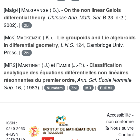
[Malg4]
Malgrange ( B.).
-
On the non linear Galois
differential theory
,
Chinese Ann. Math. Ser.
B
23
, n°2 (
2002). |
Zbl
[Mck]
Mackenzie ( K.).
-
Lie groupoids and Lie algebroids
in differential geometry
,
L.N.S.
124
, Cambridge Univ.
Press. |
Zbl
[MR2]
Martinet ( J.)
et
Ramis (J.-P.).
-
Classification
analytique des équations différentielles non linéaires
résonnantes du premier ordre
,
Ann. Sci. École Normale
Sup.
16
, ( 1983). |
|
|
|
Numdam
Zbl
MR
EuDML
Accessibilité -
non conforme
ISSN :
Nous suivre
0240-2963
e-ISSN :
Contact
2258-7519