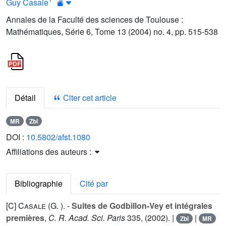
Guy Casale
Annales de la Faculté des sciences de Toulouse :
Mathématiques, Série 6, Tome 13 (2004) no. 4, pp. 515-538
Détail
Citer cet article
MR
Zbl
DOI :
10.5802/afst.1080
Affiliations des auteurs :
Bibliographie
Cité par
[C]
Casale (G. ).
-
Suites de Godbillon-Vey et intégrales
premières
,
C. R. Acad. Sci. Paris
335
, (2002). |
|
Zbl
MR