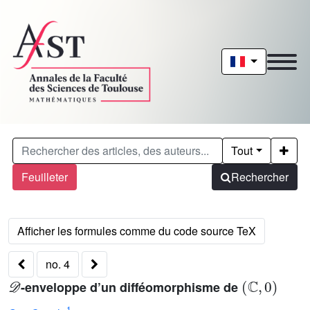
Tout
Feuilleter
Rechercher
no. 4
𝒟
(
ℂ
,
0
)
-enveloppe d’un difféomorphisme de
1