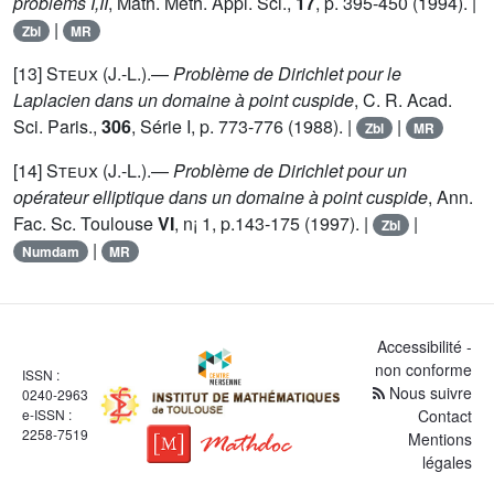
problems I,II
, Math. Meth. Appl. Sci.,
17
, p. 395-450 (1994). |
|
Zbl
MR
[13]
Steux (J.-L.)
.—
Problème de Dirichlet pour le
Laplacien dans un domaine à point cuspide
, C. R. Acad.
Sci. Paris.,
306
, Série I, p. 773-776 (1988). |
|
Zbl
MR
[14]
Steux (J.-L.)
.—
Problème de Dirichlet pour un
opérateur elliptique dans un domaine à point cuspide
, Ann.
Fac. Sc. Toulouse
VI
, n¡ 1, p.143-175 (1997). |
|
Zbl
|
Numdam
MR
Accessibilité -
non conforme
ISSN :
Nous suivre
0240-2963
e-ISSN :
Contact
2258-7519
Mentions
légales