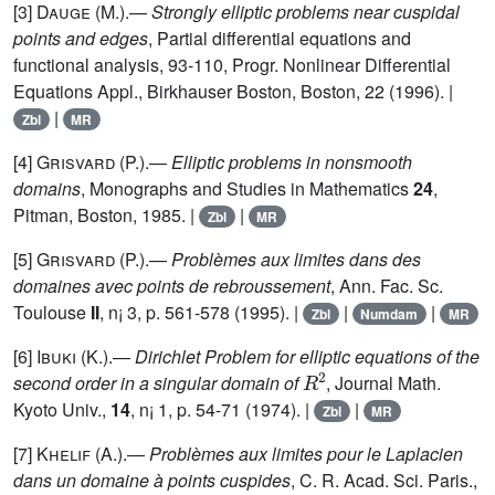
[3]
Dauge (M.)
.—
Strongly elliptic problems near cuspidal
points and edges
, Partial differential equations and
functional analysis, 93-110, Progr. Nonlinear Differential
Equations Appl., Birkhauser Boston, Boston, 22 (1996). |
|
Zbl
MR
[4]
Grisvard (P.)
.—
Elliptic problems in nonsmooth
domains
, Monographs and Studies in Mathematics
24
,
Pitman, Boston, 1985. |
|
Zbl
MR
[5]
Grisvard (P.)
.—
Problèmes aux limites dans des
domaines avec points de rebroussement
, Ann. Fac. Sc.
Toulouse
II
, n¡ 3, p. 561-578 (1995). |
|
|
Zbl
Numdam
MR
[6]
Ibuki (K.)
.—
Dirichlet Problem for elliptic equations of the
R
2
second order in a singular domain of
, Journal Math.
Kyoto Univ.,
14
, n¡ 1, p. 54-71 (1974). |
|
Zbl
MR
[7]
Khelif (A.)
.—
Problèmes aux limites pour le Laplacien
dans un domaine à points cuspides
, C. R. Acad. Sci. Paris.,