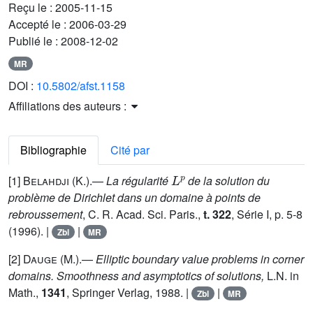
Reçu le :
2005-11-15
Accepté le :
2006-03-29
Publié le :
2008-12-02
MR
DOI :
10.5802/afst.1158
Affiliations des auteurs :
Bibliographie
Cité par
L
p
[1]
Belahdji (K.)
.—
La régularité
de la solution du
problème de Dirichlet dans un domaine à points de
rebroussement
, C. R. Acad. Sci. Paris.,
t. 322
, Série I, p. 5-8
(1996). |
|
Zbl
MR
[2]
Dauge (M.)
.—
Elliptic boundary value problems in corner
domains. Smoothness and asymptotics of solutions,
L.N. in
Math.,
1341
, Springer Verlag, 1988. |
|
Zbl
MR