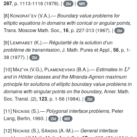
287
, p. 1113-1116 (1978). |
|
Zbl
MR
[8]
Kondrat’ev (V.A.)
.—
Boundary value problems for
elliptic equations in domains with conical or angular points,
Trans. Moscow Math. Soc.,
16
, p. 227-313 (1967). |
Zbl
[9]
Lemrabet (K.)
.—
Régularité de la solution d’un
problème de transmission
, J. Math. Pures et Appl.,
56
, p. 1-
38 (1977). |
Zbl
L
p
[10]
Maz’ya (V.G.), Plamenevskii (B.A.)
.—
Estimates in
and in Hölder classes and the Miranda-Agmon maximum
principle for solutions of elliptic boundary value problems in
domains with singular points on the boundary,
Amer. Math.
Soc. Transl. (2),
123
, p. 1-56 (1984). |
Zbl
[11]
Nicaise (S.)
.—
Polygonal interface problems,
Peter
Lang, Berlin, 1993. |
|
Zbl
MR
[12]
Nicaise (S.), Sändig (A.-M.)
.—
General interface