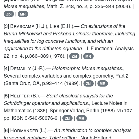
Morse inequalities
, Math. Z. 248, no. 2, p. 325–344 (2004). |
|
Zbl
MR
[3]
Brascamp (H.J.), Lieb (E.H.)
.—
On extensions of the
Brunn-Minkowski and Prékopa-Leindler theorems, including
inequalities for log concave functions, and with an
application to the diffusion equation.
, J. Functional Analysis
22, no. 4, p.366–389 (1976). |
|
Zbl
MR
[4]
Demailly (J.-P.)
.—
Holomorphic Morse inequalities.
,
Several complex variables and complex geometry, Part 2
(Santa Cruz, CA, p.93–114 (1989). |
|
Zbl
MR
[5]
Helffer (B.)
.—
Semi-classical analysis for the
Schrödinger operator and applications.
, Lecture Notes in
Mathematics (1336). Springer-Verlag, Berlin (1988). vi+107
pp. ISBN 3-540-50076-6. |
|
Zbl
MR
[6]
Hörmander (L.)
.—
An introduction to complex analysis
in several variables. Third edition.
, North-Holland