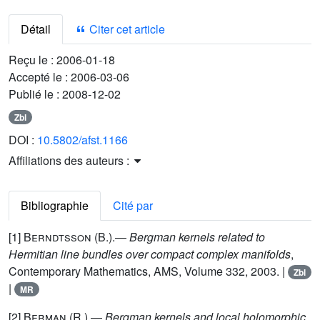
Détail
Citer cet article
Reçu le :
2006-01-18
Accepté le :
2006-03-06
Publié le :
2008-12-02
Zbl
DOI :
10.5802/afst.1166
Affiliations des auteurs :
Bibliographie
Cité par
[1]
Berndtsson (B.)
.—
Bergman kernels related to
Hermitian line bundles over compact complex manifolds
,
Contemporary Mathematics, AMS, Volume 332, 2003. |
Zbl
|
MR
[2]
Berman (R.)
.—
Bergman kernels and local holomorphic