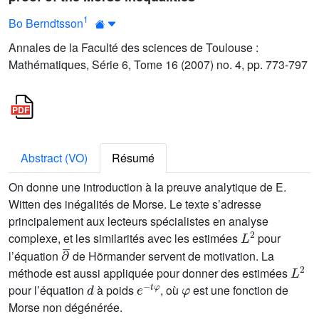
1
Bo Berndtsson
Annales de la Faculté des sciences de Toulouse :
Mathématiques, Série 6, Tome 16 (2007) no. 4, pp. 773-797
Abstract (VO)
Résumé
On donne une introduction à la preuve analytique de E.
Witten des inégalités de Morse. Le texte s’adresse
principalement aux lecteurs spécialistes en analyse
L
2
complexe, et les similarités avec les estimées
pour
∂
¯
l’équation
de Hörmander servent de motivation. La
L
2
méthode est aussi appliquée pour donner des estimées
d
e
t
φ
-
φ
pour l’équation
à poids
, où
est une fonction de
Morse non dégénérée.