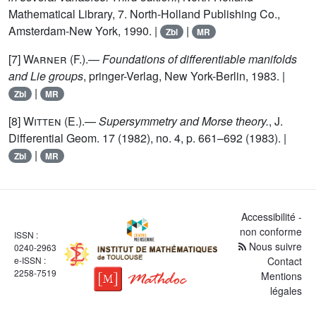
Mathematical Library, 7. North-Holland Publishing Co.,
Amsterdam-New York, 1990. |
|
Zbl
MR
[7]
Warner (F.)
.—
Foundations of differentiable manifolds
and Lie groups
, pringer-Verlag, New York-Berlin, 1983. |
|
Zbl
MR
[8]
Witten (E.)
.—
Supersymmetry and Morse theory.
, J.
Differential Geom. 17 (1982), no. 4, p. 661–692 (1983). |
|
Zbl
MR
Accessibilité -
non conforme
ISSN :
Nous suivre
0240-2963
e-ISSN :
Contact
2258-7519
Mentions
légales