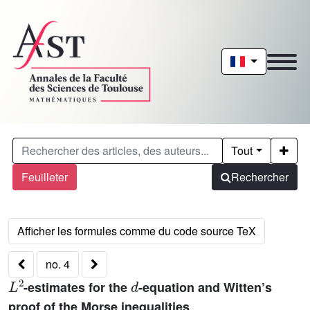
Tout
Feuilleter
Rechercher
no. 4
L
2
d
-estimates for the
-equation and Witten’s
proof of the Morse inequalities