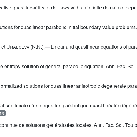
ive quasilinear first order laws with an infinite domain of depen
tions for quasilinear parabolic initial boundary-value problems
 et
Ural’ceva
(N.N.).— Linear and quasilinear equations of par
entropy solution of general parabolic equation, Ann. Fac. Sci. 
rmalized solutions for quasilinear anisotropic degenerate parab
alisée locale d’une équation parabolique quasi linéaire dégéné
MR
ntinue de solutions généralisées locales, Ann. Fac. Sci. Toulo