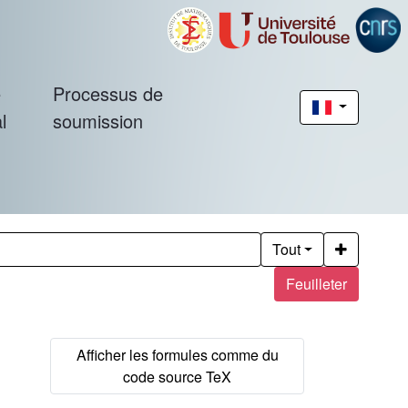
é
Processus de
l
soumission
Tout
Feuilleter