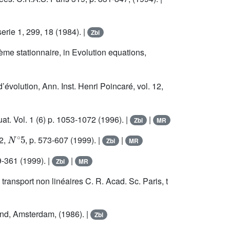
erie 1, 299, 18 (1984). |
Zbl
ème stationnaire, in Evolution equations,
’évolution, Ann. Inst. Henri Poincaré, vol. 12,
at. Vol. 1 (6) p. 1053-1072 (1996). |
|
Zbl
MR
N
∘
5
22,
, p. 573-607 (1999). |
|
Zbl
MR
9-361 (1999). |
|
Zbl
MR
ransport non linéaires C. R. Acad. Sc. Paris, t
and, Amsterdam, (1986). |
Zbl