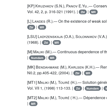
[KP]
Kruzhkov
(S.N.),
Panov
E.Yu..— Conservat
Vol. 42, 2, p. 316-321 (1991). |
|
Zbl
MR
[L]
Landes
(R.).— On the existence of weak solu
|
Zbl
MR
[LSU]
Ladyzenskaja
(O.A.),
Solonnikov
(V.A.)
(1968). |
|
Zbl
MR
[M]
Maliki
(M.).— Continuous dependence of the 
|
|
Numdam
MR
[MK]
Bendahmane
(M.),
Karlsen
(K.H.).— Reno
N0.2, pp.405-422, (2004). |
|
Zbl
MR
[MT1]
Maliki
(M.),
Touré
(H.).— Solution génér
Vol. VII 1, (1998) 113-133. |
|
|
Zbl
Numdam
[MT2]
Maliki
(M.),
Touré
( H.).— Dépendence co
|
MR