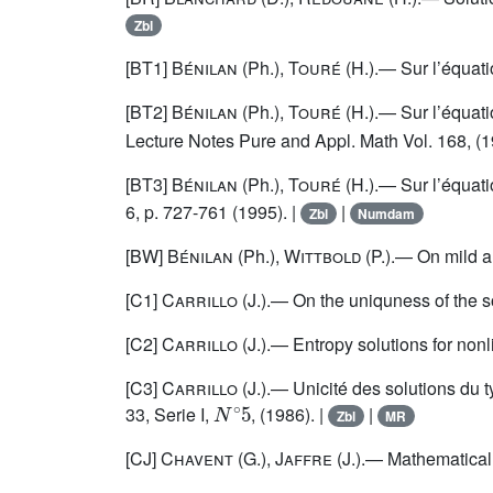
Zbl
[BT1]
Bénilan
(Ph.),
Touré
(H.).— Sur l’équat
[BT2]
Bénilan
(Ph.),
Touré
(H.).— Sur l’équat
Lecture Notes Pure and Appl. Math Vol. 168, (1
[BT3]
Bénilan
(Ph.),
Touré
(H.).— Sur l’équat
6, p. 727-761 (1995). |
|
Zbl
Numdam
[BW]
Bénilan
(Ph.),
Wittbold
(P.).— On mild an
[C1]
Carrillo
(J.).— On the uniquness of the s
[C2]
Carrillo
(J.).— Entropy solutions for non
[C3]
Carrillo
(J.).— Unicité des solutions du 
N
∘
5
33, Serie I,
, (1986). |
|
Zbl
MR
[CJ]
Chavent
(G.),
Jaffre
(J.).— Mathematical 