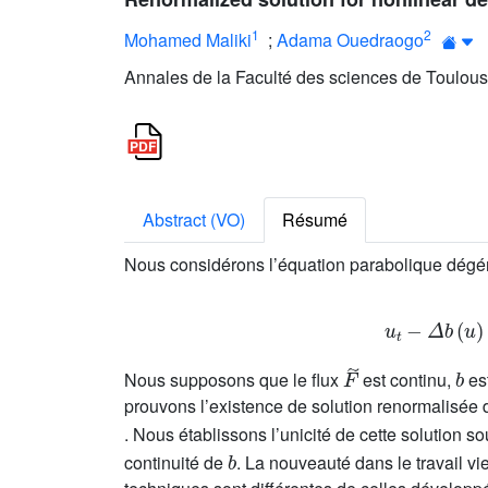
1
2
Mohamed Maliki
;
Adama Ouedraogo
Annales de la Faculté des sciences de Toulous
Abstract (VO)
Résumé
Nous considérons l’équation parabolique dégé
F
˜
b
Nous supposons que le flux
est continu,
est
prouvons l’existence de solution renormalisée 
. Nous établissons l’unicité de cette solution s
b
continuité de
. La nouveauté dans le travail vi