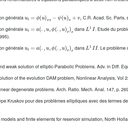
u
t
=
ϕ
(
u
)
x
x
-
ψ
(
u
)
x
+
v
,
ion générala
C.R. Acad. Sc. Paris, s
u
t
=
a
(
.
,
u
,
ϕ
(
.
,
u
)
x
)
x
L
1
I
ion générale
dans
. Etude du probl
995).
u
t
=
a
(
.
,
u
,
ϕ
(
.
,
u
)
x
)
x
L
1
I
I
ion générale
dans
. Le problème d
d weak solution of elliptic-Parabolic Problems. Adv. in Diff. Equ
olution of the evolution DAM problem, Nonlinear Analysis, Vol 
linear degenerate problems. Arch. Ratio. Mech. Anal. 147, p. 26
type Kruskov pour des problèmes elliptiques avec des termes de t
models and finite elements for reservoir simulation, North Holl