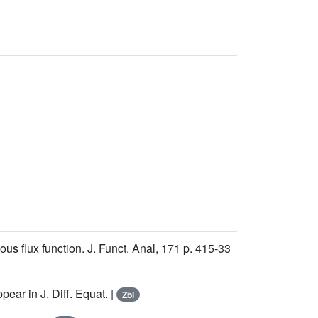
us flux function. J. Funct. Anal, 171 p. 415-33
ear in J. Diff. Equat. |
Zbl