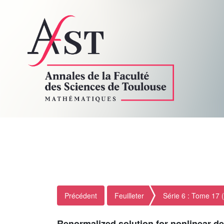
Précédent
Feuilleter
Série 6 : Tome 17 
Renormalized solution for nonlinear d