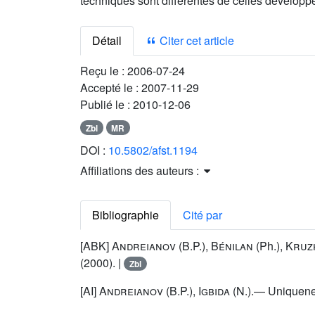
techniques sont différentes de celles développé
Détail
Citer cet article
Reçu le :
2006-07-24
Accepté le :
2007-11-29
Publié le :
2010-12-06
Zbl
MR
DOI :
10.5802/afst.1194
Affiliations des auteurs :
Bibliographie
Cité par
[ABK]
Andreianov
(B.P.),
Bénilan
(Ph.),
Kruz
(2000). |
Zbl
[AI]
Andreianov
(B.P.),
Igbida
(N.).— Uniqueness