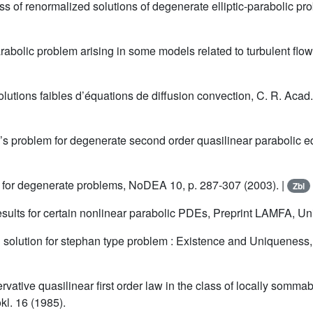
 of renormalized solutions of degenerate elliptic-parabolic prob
abolic problem arising in some models related to turbulent flow
lutions faibles d’équations de diffusion convection, C. R. Acad. 
’s problem for degenerate second order quasilinear parabolic 
for degenerate problems, NoDEA 10, p. 287-307 (2003). |
Zbl
esults for certain nonlinear parabolic PDEs, Preprint LAMFA, Un
solution for stephan type problem : Existence and Uniqueness,
vative quasilinear first order law in the class of locally somma
kl. 16 (1985).