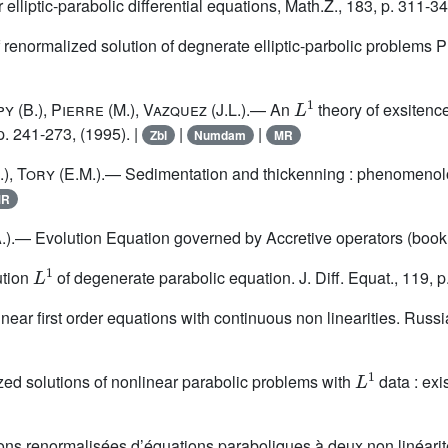
elliptic-parabolic differential equations, Math.Z., 183, p. 311-3
 renormalized solution of degnerate elliptic-parbolic problems 
L
1
py
(B.),
Pierre
(M.),
Vazquez
(J.L.).— An
theory of exsitenc
p. 241-273, (1995). |
|
|
Zbl
Numdam
MR
.),
Tory
(E.M.).— Sedimentation and thickenning : phenomenolo
MR
.).— Evolution Equation governed by Accretive operators (book 
L
1
ution
of degenerate parabolic equation. J. Diff. Equat., 119, p
near first order equations with continuous non linearities. Russ
L
1
ed solutions of nonlinear parabolic problems with
data : ex
ons renormalisées d’équations paraboliques à deux non linéarité