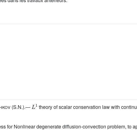
es dans les travaux antérieurs.
L
1
hkov
(S.N.).—
theory of scalar conservation law with continuo
 for Nonlinear degenerate diffusion-convection problem, to app