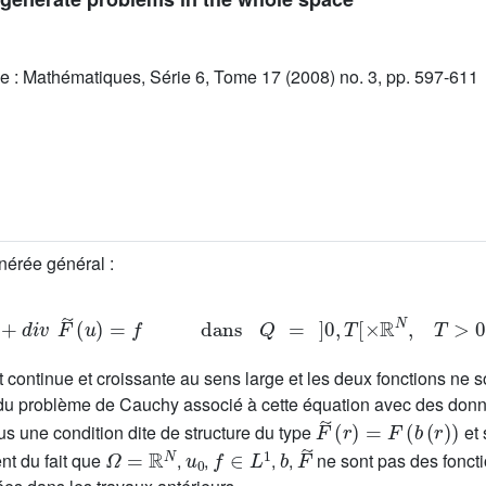
e : Mathématiques, Série 6, Tome 17 (2008) no. 3, pp. 597-611
nérée général :
u
t
-
Δ
b
(
u
)
+
d
i
v
F
˜
(
u
)
=
f
dans
Q
=
]
0
,
T
[
×
ℝ
N
,
T
>
0
.
 continue et croissante au sens large et les deux fonctions ne
du problème de Cauchy associé à cette équation avec des donné
F
˜
(
r
)
=
F
(
b
(
r
)
)
ous une condition dite de structure du type
et 
Ω
=
ℝ
N
u
0
f
∈
L
1
b
F
˜
ent du fait que
,
,
,
,
ne sont pas des foncti