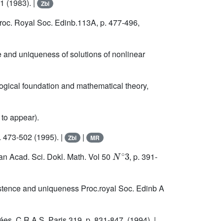
41 (1983). |
Zbl
Proc. Royal Soc. Edinb.113A, p. 477-496,
e and uniqueness of solutions of nonlinear
gical foundation and mathematical theory,
to appear).
. 473-502 (1995). |
|
Zbl
MR
N
∘
3
ian Acad. Sci. Dokl. Math. Vol 50
, p. 391-
istence and uniqueness Proc.royal Soc. Edinb A
es. C.R.A.S. Paris 319, p. 831-847, (1994). |