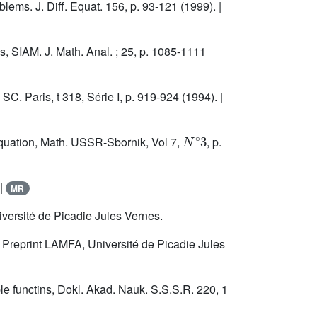
lems. J. Diff. Equat. 156, p. 93-121 (1999). |
s, SIAM. J. Math. Anal. ; 25, p. 1085-1111
SC. Paris, t 318, Série I, p. 919-924 (1994). |
N
∘
3
equation, Math. USSR-Sbornik, Vol 7,
, p.
|
MR
iversité de Picadie Jules Vernes.
 Preprint LAMFA, Université de Picadie Jules
ble functins, Dokl. Akad. Nauk. S.S.S.R. 220, 1