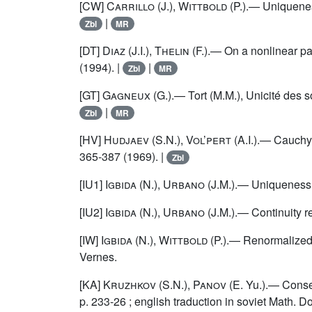
[CW]
Carrillo
(J.),
Wittbold
(P.).— Uniqueness
|
Zbl
MR
[DT]
Diaz
(J.I.),
Thelin
(F.).— On a nonlinear par
(1994). |
|
Zbl
MR
[GT]
Gagneux
(G.).— Tort (M.M.), Unicité des so
|
Zbl
MR
[HV]
Hudjaev
(S.N.),
Vol’pert
(A.I.).— Cauchy
365-387 (1969). |
Zbl
[IU1]
Igbida
(N.),
Urbano
(J.M.).— Uniqueness 
[IU2]
Igbida
(N.),
Urbano
(J.M.).— Continuity r
[IW]
Igbida
(N.),
Wittbold
(P.).— Renormalized 
Vernes.
[KA]
Kruzhkov
(S.N.),
Panov
(E. Yu.).— Conser
p. 233-26 ; english traduction in soviet Math. Do