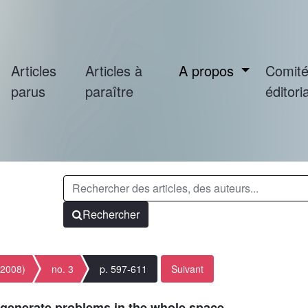
Articles
Articles à
A propos
Comit
parus
paraître
éditoria
Rechercher
(2008)
no. 3
p. 597-611
Suivant
egenerate problems in the whole space