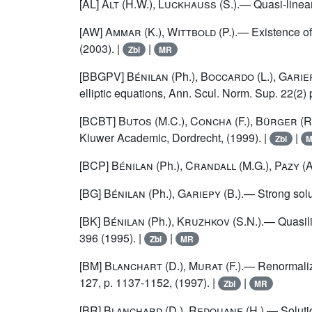
[AL]
Alt
(H.W.),
Luckhauss
(S.).— Quasi-linear 
[AW]
Ammar
(K.),
Wittbold
(P.).— Existence of
(2003). |
|
Zbl
MR
[BBGPV]
Bénilan
(Ph.),
Boccardo
(L.),
Garie
elliptic equations, Ann. Scul. Norm. Sup. 22(2) 
[BCBT]
Butos
(M.C.),
Concha
(F.),
Bürger
(R
Kluwer Academic, Dordrecht, (1999). |
|
Zbl
[BCP]
Bénilan
(Ph.),
Crandall
(M.G.),
Pazy
(A
[BG]
Bénilan
(Ph.),
Gariepy
(B.).— Strong sol
[BK]
Bénilan
(Ph.),
Kruzhkov
(S.N.).— Quasili
396 (1995). |
|
Zbl
MR
[BM]
Blanchart
(D.),
Murat
(F.).— Renormaliz
127, p. 1137-1152, (1997). |
|
Zbl
MR
[BR]
Blanchard
(D.),
Redouane
(H.).— Soluti