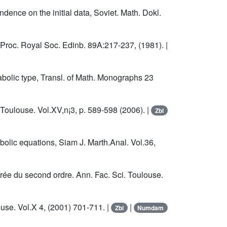
dence on the initial data, Soviet. Math. Dokl.
.Proc. Royal Soc. Edinb. 89A:217-237, (1981). |
abolic type, Transl. of Math. Monographs 23
Toulouse. Vol.XV,n¡3, p. 589-598 (2006). |
Zbl
olic equations, Siam J. Marth.Anal. Vol.36,
rée du second ordre. Ann. Fac. Sci. Toulouse.
use. Vol.X 4, (2001) 701-711. |
|
Zbl
Numdam