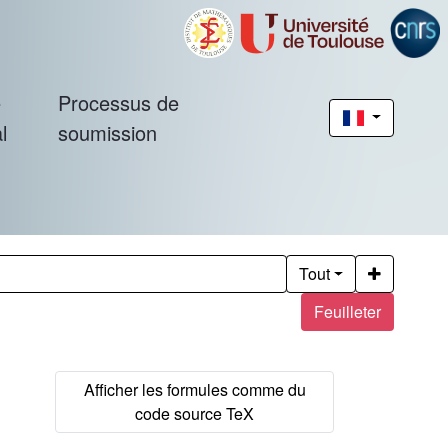
é
Processus de
l
soumission
Tout
Feuilleter