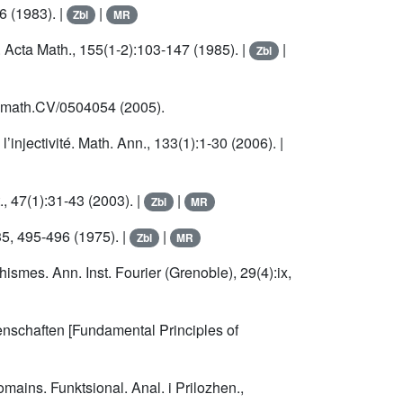
6 (1983). |
|
Zbl
MR
s. Acta Math., 155(1-2):103-147 (1985). |
|
Zbl
iv math.CV/0504054 (2005).
jectivité. Math. Ann., 133(1):1-30 (2006). |
 47(1):31-43 (2003). |
|
Zbl
MR
35, 495-496 (1975). |
|
Zbl
MR
smes. Ann. Inst. Fourier (Grenoble), 29(4):ix,
nschaften [Fundamental Principles of
ains. Funktsional. Anal. i Prilozhen.,