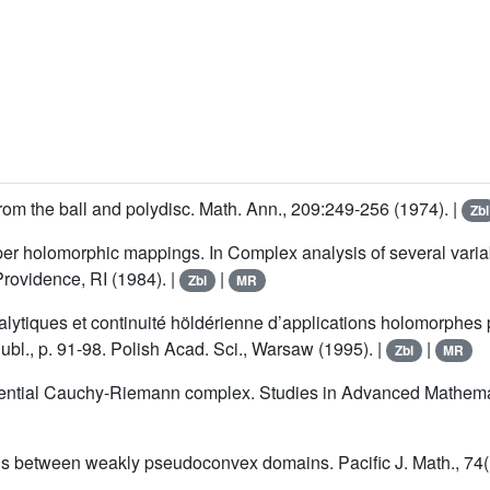
m the ball and polydisc. Math. Ann., 209:249-256 (1974). |
Zbl
er holomorphic mappings. In Complex analysis of several variab
Providence, RI (1984). |
|
Zbl
MR
alytiques et continuité höldérienne d’applications holomorphes 
l., p. 91-98. Polish Acad. Sci., Warsaw (1995). |
|
Zbl
MR
ential Cauchy-Riemann complex. Studies in Advanced Mathemat
s between weakly pseudoconvex domains. Pacific J. Math., 74(1
C
N