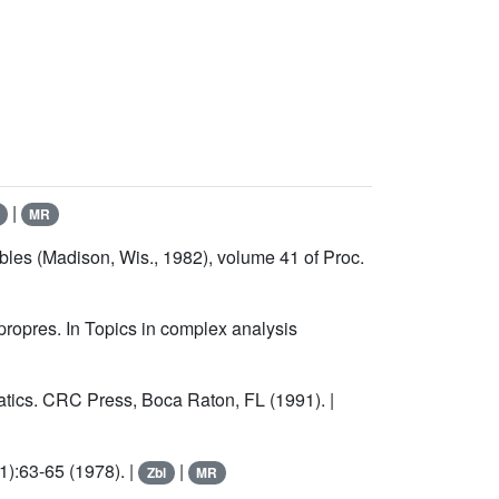
|
MR
les (Madison, Wis., 1982), volume 41 of Proc.
propres. In Topics in complex analysis
ics. CRC Press, Boca Raton, FL (1991). |
):63-65 (1978). |
|
Zbl
MR