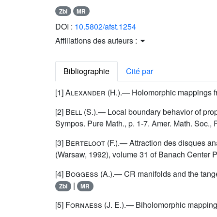
Zbl
MR
DOI :
10.5802/afst.1254
Affiliations des auteurs :
Bibliographie
Cité par
[1]
Alexander
(H.).— Holomorphic mappings fro
[2]
Bell
(S.).— Local boundary behavior of prop
Sympos. Pure Math., p. 1-7. Amer. Math. Soc., 
[3]
Berteloot
(F.).— Attraction des disques an
(Warsaw, 1992), volume 31 of Banach Center Pub
[4]
Boggess
(A.).— CR manifolds and the tang
|
Zbl
MR
[5]
Fornaess
(J. E.).— Biholomorphic mapping