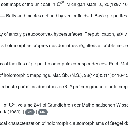
self-maps of the unit ball in
. Michigan Math. J., 30(1):97-10
.— Balls and metrics defined by vector fields. I. Basic propertie
ity of strictly pseudoconvex hypersurfaces. Prepublication, arX
 holomorphes propres des domaines réguliers et problème de l’in
f families of proper holomorphic correspondences. Publ. Mat.,
 of holomorphic mappings. Mat. Sb. (N.S.), 98(140)(3(11)):416-4
C
n
e la boule parmi les domaines de
par son groupe d’automorphi
C
n
ll of
, volume 241 of Grundlehren der Mathematischen Wisse
ork (1980). |
|
Zbl
MR
cal characterization of holomorphic automorphisms of Siegel dom