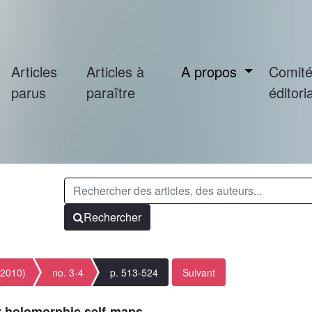
Articles
Articles à
A propos
Comit
parus
paraître
éditoria
Rechercher
(2010)
no. 3-4
p. 513-524
Suivant
r holomorphic self-maps