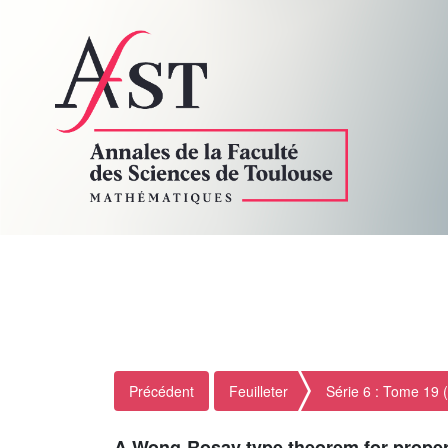
Précédent
Feuilleter
Série 6 : Tome 19 
A Wong-Rosay type theorem for prope