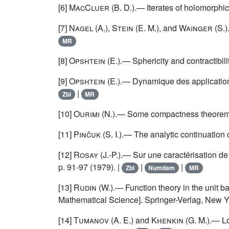
[6]
MacCluer
(B. D.).— Iterates of holomorphic 
[7]
Nagel
(A.),
Stein
(E. M.), and
Wainger
(S.)
MR
[8]
Opshtein
(E.).— Sphericity and contractibil
[9]
Opshtein
(E.).— Dynamique des applications
|
Zbl
MR
[10]
Ourimi
(N.).— Some compactness theorems o
[11]
Pinčuk
(S. I.).— The analytic continuation
[12]
Rosay
(J.-P.).— Sur une caractérisation d
p. 91-97 (1979). |
|
|
Zbl
Numdam
MR
[13]
Rudin
(W.).— Function theory in the unit ba
Mathematical Science]. Springer-Verlag, New Y
[14]
Tumanov
(A. E.) and
Khenkin
(G. M.).— Lo