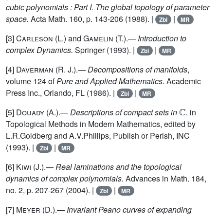
cubic polynomials : Part I. The global topology of parameter
space.
Acta Math. 160, p. 143-206 (1988). |
|
Zbl
MR
[3]
Carleson
(L.) and
Gamelin
(T.).—
Introduction to
complex Dynamics.
Springer (1993). |
|
Zbl
MR
[4]
Daverman
(R. J.).—
Decompositions of manifolds
,
volume 124 of
Pure and Applied Mathematics
. Academic
Press Inc., Orlando, FL (1986). |
|
Zbl
MR
ℂ
[5]
Douady
(A.).—
Descriptions of compact sets in
.
in
Topological Methods in Modern Mathematics, edited by
L.R.Goldberg and A.V.Phillips, Publish or Perish, INC
(1993). |
|
Zbl
MR
[6]
Kiwi
(J.).—
Real laminations and the topological
dynamics of complex polynomials.
Advances in Math. 184,
no. 2, p. 207-267 (2004). |
|
Zbl
MR
[7]
Meyer
(D.).—
Invariant Peano curves of expanding