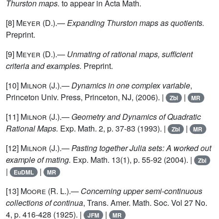
Thurston maps.
to appear in Acta Math.
[8]
Meyer
(D.).—
Expanding Thurston maps as quotients.
Preprint.
[9]
Meyer
(D.).—
Unmating of rational maps, sufficient
criteria and examples.
Preprint.
[10]
Milnor
(J.).—
Dynamics in one complex variable
,
Princeton Univ. Press, Princeton, NJ, (2006). |
|
Zbl
MR
[11]
Milnor
(J.).—
Geometry and Dynamics of Quadratic
Rational Maps.
Exp. Math. 2, p. 37-83 (1993). |
|
Zbl
MR
[12]
Milnor
(J.).—
Pasting together Julia sets: A worked out
example of mating.
Exp. Math. 13(1), p. 55-92 (2004). |
Zbl
|
|
EuDML
MR
[13]
Moore
(R. L.).—
Concerning upper semi-continuous
collections of continua
, Trans. Amer. Math. Soc. Vol 27 No.
4, p. 416-428 (1925). |
|
JFM
MR