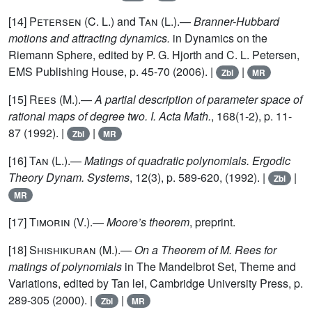
[14]
Petersen
(C. L.) and
Tan
(L.).—
Branner-Hubbard
motions and attracting dynamics.
in Dynamics on the
Riemann Sphere, edited by P. G. Hjorth and C. L. Petersen,
EMS Publishing House, p. 45-70 (2006). |
|
Zbl
MR
[15]
Rees
(M.).—
A partial description of parameter space of
rational maps of degree two. I.
Acta Math.
, 168(1-2), p. 11-
87 (1992). |
|
Zbl
MR
[16]
Tan
(L.).—
Matings of quadratic polynomials.
Ergodic
Theory Dynam. Systems
, 12(3), p. 589-620, (1992). |
|
Zbl
MR
[17]
Timorin
(V.).—
Moore’s theorem
, preprint.
[18]
Shishikuran
(M.).—
On a Theorem of M. Rees for
matings of polynomials
in The Mandelbrot Set, Theme and
Variations, edited by Tan lei, Cambridge University Press, p.
289-305 (2000). |
|
Zbl
MR