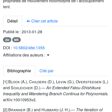
propriétés de mouvement holomorphe de l’accouplement
lent.
Détail
Citer cet article
Publié le :
2013-01-28
Zbl
MR
DOI :
10.5802/afst.1355
Affiliations des auteurs :
Bibliographie
Cité par
[1]
Block
(A.),
Childers
(D.),
Levin
(G.),
Oversteegen
(L.)
and
Schleicher
(D.).—
An Extended Fatou-Shishikura
Inequality and Wandering Branch Continua for Polynomials.
arXiv:10010953v2.
[2]
Branner
(B.) and
Hubbard
(J. H.).—
The iteration of