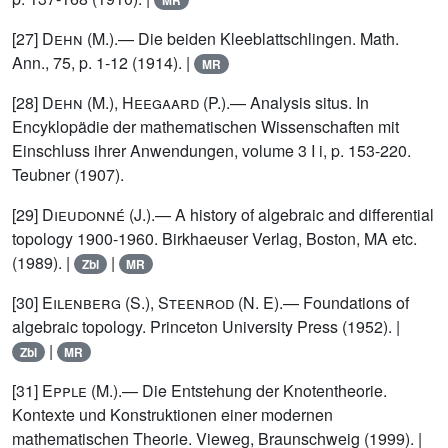
MR
[27]
Dehn (M.)
.— Die beiden Kleeblattschlingen. Math.
Ann., 75, p. 1-12 (1914). |
MR
[28]
Dehn (M.), Heegaard (P.)
.— Analysis situs. In
Encyklopädie der mathematischen Wissenschaften mit
Einschluss ihrer Anwendungen, volume 3 I i, p. 153-220.
Teubner (1907).
[29]
Dieudonné (J.)
.— A history of algebraic and differential
topology 1900-1960. Birkhaeuser Verlag, Boston, MA etc.
(1989). |
|
Zbl
MR
[30]
Eilenberg (S.), Steenrod (N. E)
.— Foundations of
algebraic topology. Princeton University Press (1952). |
|
Zbl
MR
[31]
Epple (M.)
.— Die Entstehung der Knotentheorie.
Kontexte und Konstruktionen einer modernen
mathematischen Theorie. Vieweg, Braunschweig (1999). |