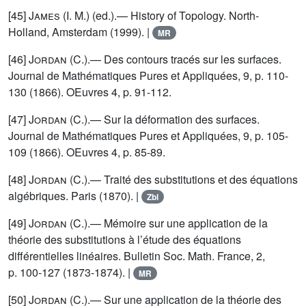
[45]
James (I. M.)
(ed.).— History of Topology. North-
Holland, Amsterdam (1999). |
MR
[46]
Jordan (C.)
.— Des contours tracés sur les surfaces.
Journal de Mathématiques Pures et Appliquées, 9, p. 110-
130 (1866). OEuvres 4, p. 91-112.
[47]
Jordan (C.)
.— Sur la déformation des surfaces.
Journal de Mathématiques Pures et Appliquées, 9, p. 105-
109 (1866). OEuvres 4, p. 85-89.
[48]
Jordan (C.)
.— Traité des substitutions et des équations
algébriques. Paris (1870). |
Zbl
[49]
Jordan (C.)
.— Mémoire sur une application de la
théorie des substitutions à l’étude des équations
différentielles linéaires. Bulletin Soc. Math. France, 2,
p. 100-127 (1873-1874). |
MR
[50]
Jordan (C.)
.— Sur une application de la théorie des