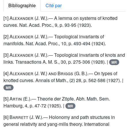
Bibliographie
Cité par
[1]
Alexander (J. W.)
.— A lemma on systems of knotted
curves. Nat. Acad. Proc., 9, p. 93-95 (1923).
[2]
Alexander (J. W.)
.— Topological invariants of
manifolds. Nat. Acad. Proc., 10, p. 493-494 (1924).
[3]
Alexander (J. W.)
.— Topological invariants of knots and
links. Transactions A. M. S., 30, p. 275-306 (1928). |
MR
[4]
Alexander (J. W.) and Briggs (G. B.)
.— On types of
knotted curves. Annals of Math., (2) 28, p. 562-586 (1927). |
MR
[5]
Artin (E.)
.— Theorie der Zöpfe. Abh. Math. Sem.
Hamburg, 4, p. 47-72 (1925). |
MR
[6]
Barrett (J. W.)
.— Holonomy and path structures in
general relativity and yang-mills theory. International