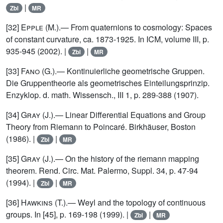
|
Zbl
MR
[32]
Epple (M.)
.— From quaternions to cosmology: Spaces
of constant curvature, ca. 1873-1925. In ICM, volume III, p.
935-945 (2002). |
|
Zbl
MR
[33]
Fano (G.)
.— Kontinuierliche geometrische Gruppen.
Die Gruppentheorie als geometrisches Einteilungsprinzip.
Enzyklop. d. math. Wissensch., III 1, p. 289-388 (1907).
[34]
Gray (J.)
.— Linear Differential Equations and Group
Theory from Riemann to Poincaré. Birkhäuser, Boston
(1986). |
|
Zbl
MR
[35]
Gray (J.)
.— On the history of the riemann mapping
theorem. Rend. Circ. Mat. Palermo, Suppl. 34, p. 47-94
(1994). |
|
Zbl
MR
[36]
Hawkins (T.)
.— Weyl and the topology of continuous
groups. In [45], p. 169-198 (1999). |
|
Zbl
MR