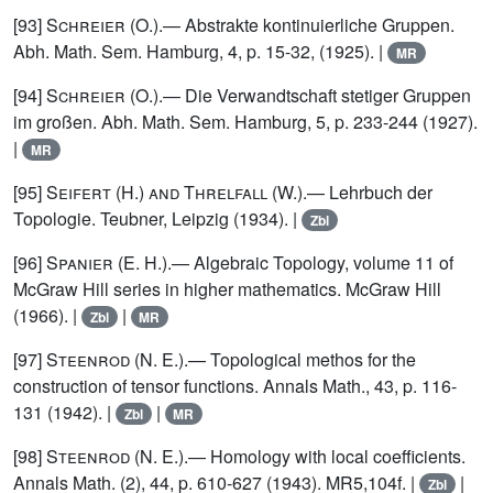
[93]
Schreier (O.)
.— Abstrakte kontinuierliche Gruppen.
Abh. Math. Sem. Hamburg, 4, p. 15-32, (1925). |
MR
[94]
Schreier (O.)
.— Die Verwandtschaft stetiger Gruppen
im großen. Abh. Math. Sem. Hamburg, 5, p. 233-244 (1927).
|
MR
[95]
Seifert (H.) and Threlfall (W.)
.— Lehrbuch der
Topologie. Teubner, Leipzig (1934). |
Zbl
[96]
Spanier (E. H.)
.— Algebraic Topology, volume 11 of
McGraw Hill series in higher mathematics. McGraw Hill
(1966). |
|
Zbl
MR
[97]
Steenrod (N. E.)
.— Topological methos for the
construction of tensor functions. Annals Math., 43, p. 116-
131 (1942). |
|
Zbl
MR
[98]
Steenrod (N. E.)
.— Homology with local coefficients.
Annals Math. (2), 44, p. 610-627 (1943). MR5,104f. |
|
Zbl