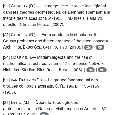
[22]
Chorlay (R.)
.— L’émergence du couple local/global
dans les théories géométriques, de Bernhard Riemann à la
théorie des faisceaux 1851-1953. PhD thesis, Paris VII,
direction Christian Houzel (2007).
[23]
Chorlay (R.)
.— From problems to structures: the
Cousin problems and the emergence of the sheaf concept.
Arch. Hist. Exact Sci., 64(1), p. 1-73 (2010). |
|
Zbl
MR
[24]
Corry (L.)
.— Modern algebra and the rise of
mathematical structures, volume 17 of Science Network
Historical Studies. Birkhäuser, Basel (1996). |
|
Zbl
MR
[25]
van Dantzig (D.)
.— Le groupe fondamental des
groupes compacts abstraits. C. R., 196, p. 1156-1159
(1933).
[26]
Dehn (M.)
.— Über die Topologie des
dreidimensionalen Raumes. Mathematische Annalen, 69,
p. 137-168 (1910). |