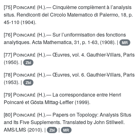
[75]
Poincaré (H.)
.— Cinquième complèment à l’analysis
situs. Rendiconti del Circolo Matematico di Palermo, 18, p.
45-110 (1904).
[76]
Poincaré (H.)
.— Sur l’uniformisation des fonctions
analytiques. Acta Mathematica, 31, p. 1-63, (1908). |
MR
[77]
Poincaré (H.)
.— Œuvres, vol. 4. Gauthier-Villars, Paris
(1950). |
Zbl
[78]
Poincaré (H.)
.— Œuvres, vol. 6. Gauthier-Villars, Paris
(1953). |
Zbl
[79]
Poincaré (H.)
.— La correspondance entre Henri
Poincaré et Gösta Mittag-Leffler (1999).
[80]
Poincaré (H.)
.— Papers on Topology: Analysis Situs
and Its Five Supplements. Translated by John Stillwell.
AMS/LMS (2010). |
|
Zbl
MR