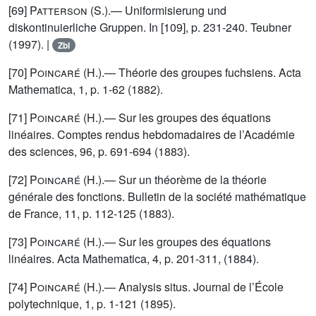
[69]
Patterson (S.)
.— Uniformisierung und
diskontinuierliche Gruppen. In [109], p. 231-240. Teubner
(1997). |
Zbl
[70]
Poincaré (H.)
.— Théorie des groupes fuchsiens. Acta
Mathematica, 1, p. 1-62 (1882).
[71]
Poincaré (H.)
.— Sur les groupes des équations
linéaires. Comptes rendus hebdomadaires de l’Académie
des sciences, 96, p. 691-694 (1883).
[72]
Poincaré (H.)
.— Sur un théorème de la théorie
générale des fonctions. Bulletin de la société mathématique
de France, 11, p. 112-125 (1883).
[73]
Poincaré (H.)
.— Sur les groupes des équations
linéaires. Acta Mathematica, 4, p. 201-311, (1884).
[74]
Poincaré (H.)
.— Analysis situs. Journal de l’École
polytechnique, 1, p. 1-121 (1895).