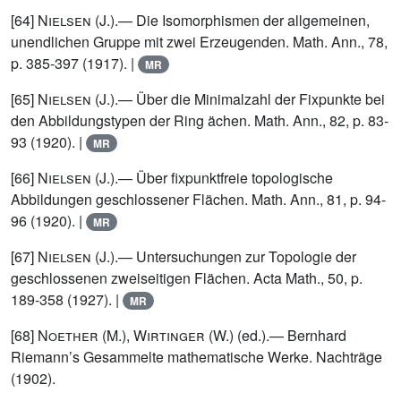
[64]
Nielsen (J.)
.— Die Isomorphismen der allgemeinen,
unendlichen Gruppe mit zwei Erzeugenden. Math. Ann., 78,
p. 385-397 (1917). |
MR
[65]
Nielsen (J.)
.— Über die Minimalzahl der Fixpunkte bei
den Abbildungstypen der Ring ächen. Math. Ann., 82, p. 83-
93 (1920). |
MR
[66]
Nielsen (J.)
.— Über fixpunktfreie topologische
Abbildungen geschlossener Flächen. Math. Ann., 81, p. 94-
96 (1920). |
MR
[67]
Nielsen (J.)
.— Untersuchungen zur Topologie der
geschlossenen zweiseitigen Flächen. Acta Math., 50, p.
189-358 (1927). |
MR
[68]
Noether (M.), Wirtinger (W.)
(ed.).— Bernhard
Riemann’s Gesammelte mathematische Werke. Nachträge
(1902).