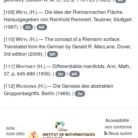
MR
[109]
Weyl (H.)
.— Die Idee der Riemannschen Fläche.
Herausgegeben von Reinhold Remmert. Teubner, Stuttgart
(1997). |
|
Zbl
MR
[110]
Weyl (H.)
.— The concept of a Riemann surface.
Translated from the German by Gerald R. MacLane. Dover,
3rd edition (2009). |
MR
[111]
Whitney (H.)
.— Differentiable manifolds. Ann. Math.,
37, p. 645-680 (1936). |
|
Zbl
MR
[112]
Wussing (H.)
.— Die Genesis des abstrakten
Gruppenbegriffs. Berlin (1969). |
Zbl
Accessibilité -
non conforme
ISSN :
Nous suivre
0240-2963