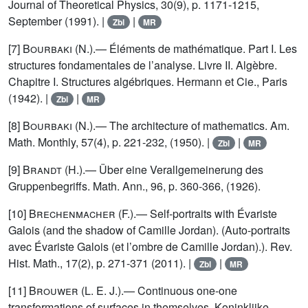
Journal of Theoretical Physics, 30(9), p. 1171-1215,
September (1991). |
|
Zbl
MR
[7]
Bourbaki (N.)
.— Éléments de mathématique. Part I. Les
structures fondamentales de l’analyse. Livre II. Algèbre.
Chapitre I. Structures algébriques. Hermann et Cie., Paris
(1942). |
|
Zbl
MR
[8]
Bourbaki (N.)
.— The architecture of mathematics. Am.
Math. Monthly, 57(4), p. 221-232, (1950). |
|
Zbl
MR
[9]
Brandt (H.)
.— Über eine Verallgemeinerung des
Gruppenbegriffs. Math. Ann., 96, p. 360-366, (1926).
[10]
Brechenmacher (F.)
.— Self-portraits with Évariste
Galois (and the shadow of Camille Jordan). (Auto-portraits
avec Évariste Galois (et l’ombre de Camille Jordan).). Rev.
Hist. Math., 17(2), p. 271-371 (2011). |
|
Zbl
MR
[11]
Brouwer (L. E. J.)
.— Continuous one-one
transformations of surfaces in themselves. Koninklijke