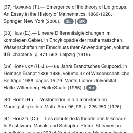
[37]
Hawkins (T.)
.— Emergence of the theory of Lie groups.
An Essay in the History of Mathematics, 1869-1926.
Springer, New York (2000). |
|
Zbl
MR
[38]
Hilb (E.)
.— Lineare Differentialgleichungen im
komplexen Gebiet. In Encyklopädie der mathematischen
Wissenschaften mit Einschluss ihrer Anwendungen, volume
II B, chapter 5, p. 471-562. Leipzig (1915).
[39]
Hoehnke (H.-J.)
.— 66 Jahre Brandtsches Gruppoid. In
Heinrich Brandt 1886-1986, volume 47 of Wissenschaftliche
Beiträge 1986, pages 15-79. Martin-Luther Universität
Halle-Wittenberg, Halle/Saale (1986). |
MR
[40]
Hopf (H.)
.— Vektorfelder in n-dimensionalen
Mannigfaltigkeiten. Math. Ann. 96, 96, p. 225-250 (1926).
[41]
Houzel (C.)
.— Les debuts de la théorie des faisceaux.
In Kashiwara, Masaki and Schapira, Pierre: Sheaves on
manifolds, volume 292 of Grundlehren der Mathematischen