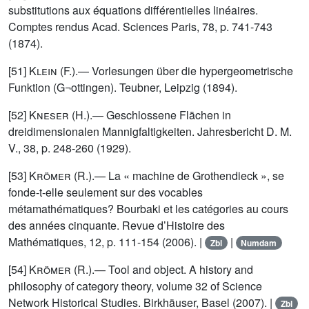
substitutions aux équations différentielles linéaires.
Comptes rendus Acad. Sciences Paris, 78, p. 741-743
(1874).
[51]
Klein (F.)
.— Vorlesungen über die hypergeometrische
Funktion (G¬ottingen). Teubner, Leipzig (1894).
[52]
Kneser (H.)
.— Geschlossene Flächen in
dreidimensionalen Mannigfaltigkeiten. Jahresbericht D. M.
V., 38, p. 248-260 (1929).
[53]
Krömer (R.)
.— La « machine de Grothendieck », se
fonde-t-elle seulement sur des vocables
métamathématiques? Bourbaki et les catégories au cours
des années cinquante. Revue d’Histoire des
Mathématiques, 12, p. 111-154 (2006). |
|
Zbl
Numdam
[54]
Krömer (R.)
.— Tool and object. A history and
philosophy of category theory, volume 32 of Science
Network Historical Studies. Birkhäuser, Basel (2007). |
Zbl