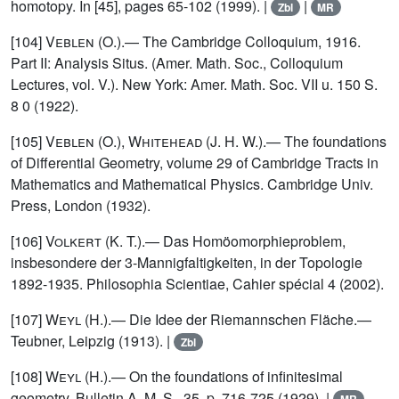
homotopy. In [45], pages 65-102 (1999). |
|
Zbl
MR
[104]
Veblen (O.)
.— The Cambridge Colloquium, 1916.
Part II: Analysis Situs. (Amer. Math. Soc., Colloquium
Lectures, vol. V.). New York: Amer. Math. Soc. VII u. 150 S.
8 0 (1922).
[105]
Veblen (O.), Whitehead (J. H. W.)
.— The foundations
of Differential Geometry, volume 29 of Cambridge Tracts in
Mathematics and Mathematical Physics. Cambridge Univ.
Press, London (1932).
[106]
Volkert (K. T.)
.— Das Homöomorphieproblem,
insbesondere der 3-Mannigfaltigkeiten, in der Topologie
1892-1935. Philosophia Scientiae, Cahier spécial 4 (2002).
[107]
Weyl (H.)
.— Die Idee der Riemannschen Fläche.—
Teubner, Leipzig (1913). |
Zbl
[108]
Weyl (H.)
.— On the foundations of infinitesimal
geometry. Bulletin A. M. S., 35, p. 716-725 (1929). |