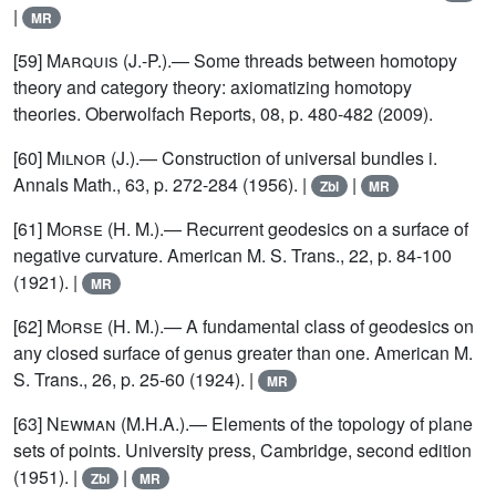
|
MR
[59]
Marquis (J.-P.)
.— Some threads between homotopy
theory and category theory: axiomatizing homotopy
theories. Oberwolfach Reports, 08, p. 480-482 (2009).
[60]
Milnor (J.)
.— Construction of universal bundles i.
Annals Math., 63, p. 272-284 (1956). |
|
Zbl
MR
[61]
Morse (H. M.)
.— Recurrent geodesics on a surface of
negative curvature. American M. S. Trans., 22, p. 84-100
(1921). |
MR
[62]
Morse (H. M.)
.— A fundamental class of geodesics on
any closed surface of genus greater than one. American M.
S. Trans., 26, p. 25-60 (1924). |
MR
[63]
Newman (M.H.A.)
.— Elements of the topology of plane
sets of points. University press, Cambridge, second edition
(1951). |
|
Zbl
MR