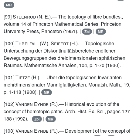
MR
[99]
Steenrod (N. E.)
.— The topology of fibre bundles.,
volume 14 of Princeton Mathematical Series. Princeton
University Press, Princeton (1951). |
|
Zbl
MR
[100]
Threlfall (W.), Seifert (H.)
.— Topologische
Untersuchung der Diskontinuitätsbereiche endlicher
Bewegungsgruppen des dreidimensionalen sphärischen
Raumes. Mathematische Annalen, 104, p. 1-70 (1930).
[101]
Tietze (H.)
.— Über die topologischen Invarianten
mehrdimensionaler Mannigfaltigkeiten. Monatsh. Math., 19,
p. 1-118 (1908). |
MR
[102]
Vanden Eynde (R.)
.— Historical evolution of the
concept of homotopic paths. Arch. Hist. Ex. Sci., pages 127-
188 (1992). |
|
Zbl
MR
[103]
Vanden Eynde (R.)
.— Development of the concept of