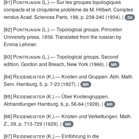
[81]
Pontrjagin (L.)
.— Sur les groupes topologiques
compacts et le cinquième problème de M. Hilbert. Comptes
rendus Acad. Sciences Paris, 198, p. 238-240 (1934). |
Zbl
[82]
Pontrjagin (L.)
.— Topological groups. Princeton
University press, 1939. Translated from the russian by
Emma Lehmer.
[83]
Pontrjagin (L.)
.— Topological groups. Second
edition. Gordon and Breach, New York (1966). |
MR
[84]
Reidemeister (K.)
.— Knoten und Gruppen. Abh. Math.
Sem. Hamburg, 5, p. 7-23 (1927). |
MR
[85]
Reidemeister (K.)
.— Über Knotengruppen.
Abhandlungen Hamburg, 6, p. 56-64 (1928). |
MR
[86]
Reidemeister (K.)
.— Knoten und Verkettungen. Math.
Z., 29, p. 713-729 (1929). |
MR
[87]
Reidemeister (K.)
.— Einführung in die