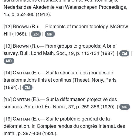
Nederlandse Akademie van Wetenschapen Proceedings,
15, p. 352-360 (1912).
[12]
Brown (R.)
.— Elements of modern topology. McGraw
Hill (1968). |
|
Zbl
MR
[13]
Brown (R.)
.— From groups to groupoids: A brief
survey. Bull. Lond Math. Soc., 19, p. 113-134 (1987). |
|
Zbl
MR
[14]
Cartan (E.)
.— Sur la structure des groupes de
transformations finis et continus (Thèse). Nony, Paris
(1894). |
Zbl
[15]
Cartan (E.)
.— Sur la déformation projective des
surfaces. Ann. de l’Éc. Norm., 37, p. 259-356 (1920). |
MR
[16]
Cartan (E.)
.— Sur le problème général de la
déformation. In Comptes rendus du congrès internat. des
math., p. 397-406 (1920).