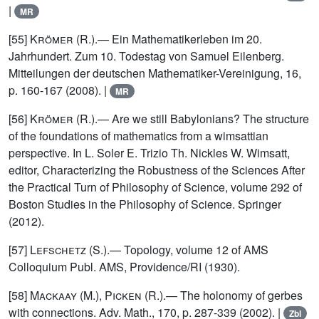
|
MR
[55]
Krömer (R.)
.— Ein Mathematikerleben im 20.
Jahrhundert. Zum 10. Todestag von Samuel Eilenberg.
Mitteilungen der deutschen Mathematiker-Vereinigung, 16,
p. 160-167 (2008). |
MR
[56]
Krömer (R.)
.— Are we still Babylonians? The structure
of the foundations of mathematics from a wimsattian
perspective. In L. Soler E. Trizio Th. Nickles W. Wimsatt,
editor, Characterizing the Robustness of the Sciences After
the Practical Turn of Philosophy of Science, volume 292 of
Boston Studies in the Philosophy of Science. Springer
(2012).
[57]
Lefschetz (S.)
.— Topology, volume 12 of AMS
Colloquium Publ. AMS, Providence/RI (1930).
[58]
Mackaay (M.), Picken (R.)
.— The holonomy of gerbes
with connections. Adv. Math., 170, p. 287-339 (2002). |
Zbl