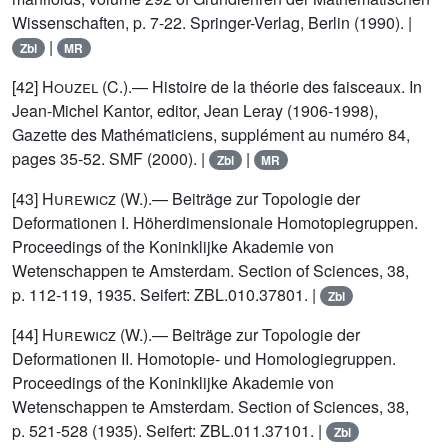
Wissenschaften, p. 7-22. Springer-Verlag, Berlin (1990). |
|
Zbl
MR
[42]
Houzel (C.)
.— Histoire de la théorie des faisceaux. In
Jean-Michel Kantor, editor, Jean Leray (1906-1998),
Gazette des Mathématiciens, supplément au numéro 84,
pages 35-52. SMF (2000). |
|
Zbl
MR
[43]
Hurewicz (W.)
.— Beiträge zur Topologie der
Deformationen I. Höherdimensionale Homotopiegruppen.
Proceedings of the Koninklijke Akademie von
Wetenschappen te Amsterdam. Section of Sciences, 38,
p. 112-119, 1935. Seifert: ZBL.010.37801. |
Zbl
[44]
Hurewicz (W.)
.— Beiträge zur Topologie der
Deformationen II. Homotopie- und Homologiegruppen.
Proceedings of the Koninklijke Akademie von
Wetenschappen te Amsterdam. Section of Sciences, 38,
p. 521-528 (1935). Seifert: ZBL.011.37101. |
Zbl