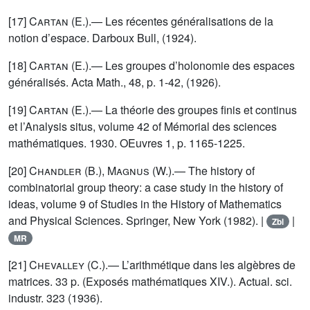
[17]
Cartan (E.)
.— Les récentes généralisations de la
notion d’espace. Darboux Bull, (1924).
[18]
Cartan (E.)
.— Les groupes d’holonomie des espaces
généralisés. Acta Math., 48, p. 1-42, (1926).
[19]
Cartan (E.)
.— La théorie des groupes finis et continus
et l’Analysis situs, volume 42 of Mémorial des sciences
mathématiques. 1930. OEuvres 1, p. 1165-1225.
[20]
Chandler (B.), Magnus (W.)
.— The history of
combinatorial group theory: a case study in the history of
ideas, volume 9 of Studies in the History of Mathematics
and Physical Sciences. Springer, New York (1982). |
|
Zbl
MR
[21]
Chevalley (C.)
.— L’arithmétique dans les algèbres de
matrices. 33 p. (Exposés mathématiques XIV.). Actual. sci.
industr. 323 (1936).