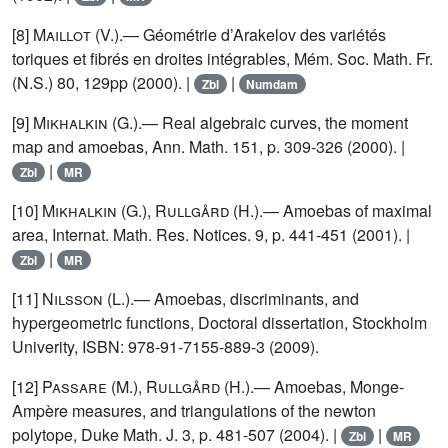
[8]
Maillot
(V.).— Géométrie d’Arakelov des variétés
toriques et fibrés en droites intégrables, Mém. Soc. Math. Fr.
(N.S.) 80, 129pp (2000). |
|
Zbl
Numdam
[9]
Mikhalkin
(G.).— Real algebraic curves, the moment
map and amoebas, Ann. Math. 151, p. 309-326 (2000). |
|
Zbl
MR
[10]
Mikhalkin (G.), Rullgård (H.)
.— Amoebas of maximal
area, Internat. Math. Res. Notices. 9, p. 441-451 (2001). |
|
Zbl
MR
[11]
Nilsson
(L.).— Amoebas, discriminants, and
hypergeometric functions, Doctoral dissertation, Stockholm
Univerity, ISBN: 978-91-7155-889-3 (2009).
[12]
Passare (M.), Rullgård (H.)
.— Amoebas, Monge-
Ampère measures, and triangulations of the newton
polytope, Duke Math. J. 3, p. 481-507 (2004). |
|
Zbl
MR