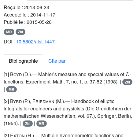
Reçu le :
2013-06-23
Accepté le :
2014-11-17
Publié le :
2015-05-26
MR
Zbl
DOI :
10.5802/afst.1447
Bibliographie
Cité par
L
[1]
Boyd
(D.).— Mahler’s measure and special values of
-
functions, Experiment. Math. 7, no. 1, p. 37-82 (1998). |
Zbl
|
MR
[2]
Byrd
(P.),
Friedman
(M.).— Handbook of elliptic
integrals for engineers and physicists (Die Grundlehren der
mathematischen Wissenschaften, vol. 67.), Springer, Berlin,
(1954). |
|
Zbl
MR
[3]
Exton
(H.).— Multiple hypergeometric functions and