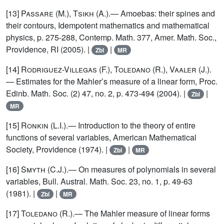
[13]
Passare (M.), Tsikh (A.)
.— Amoebas: their spines and
their contours, Idempotent mathematics and mathematical
physics, p. 275-288, Contemp. Math. 377, Amer. Math. Soc.,
Providence, RI (2005). |
|
Zbl
MR
[14]
Rodriguez-Villegas (F.), Toledano (R.), Vaaler (J.)
.
— Estimates for the Mahler’s measure of a linear form, Proc.
Edinb. Math. Soc. (2) 47, no. 2, p. 473-494 (2004). |
|
Zbl
MR
[15]
Ronkin
(L.I.).— Introduction to the theory of entire
functions of several variables, American Mathematical
Society, Providence (1974). |
|
Zbl
MR
[16]
Smyth
(C.J.).— On measures of polynomials in several
variables, Bull. Austral. Math. Soc. 23, no. 1, p. 49-63
(1981). |
|
Zbl
MR
[17]
Toledano
(R.).— The Mahler measure of linear forms