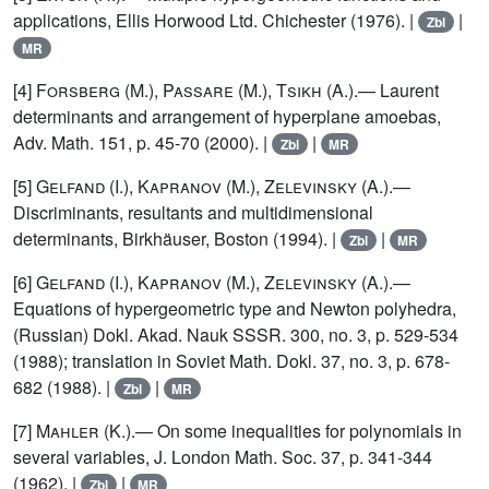
applications, Ellis Horwood Ltd. Chichester (1976). |
|
Zbl
MR
[4]
Forsberg
(M.),
Passare
(M.),
Tsikh
(A.).— Laurent
determinants and arrangement of hyperplane amoebas,
Adv. Math. 151, p. 45-70 (2000). |
|
Zbl
MR
[5]
Gelfand
(I.),
Kapranov
(M.),
Zelevinsky
(A.).—
Discriminants, resultants and multidimensional
determinants, Birkhäuser, Boston (1994). |
|
Zbl
MR
[6]
Gelfand (I.), Kapranov (M.), Zelevinsky (A.)
.—
Equations of hypergeometric type and Newton polyhedra,
(Russian) Dokl. Akad. Nauk SSSR. 300, no. 3, p. 529-534
(1988); translation in Soviet Math. Dokl. 37, no. 3, p. 678-
682 (1988). |
|
Zbl
MR
[7]
Mahler
(K.).— On some inequalities for polynomials in
several variables, J. London Math. Soc. 37, p. 341-344
(1962). |
|
Zbl
MR