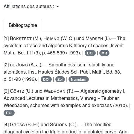
Affiliations des auteurs :
Bibliographie
[1]
Bökstedt
(M.),
Hsiang
(W. C.) und
Madsen
(I.).— The
cyclotomic trace and algebraic K-theory of spaces. Invent.
Math., Bd. 111(3), p. 465-539 (1993). |
|
DOI
MR
[2]
de Jong
(A. J.).— Smoothness, semi-stability and
alterations. Inst. Hautes Études Sci. Publ. Math., Bd. 83,
p. 51-93 (1996). |
|
|
DOI
Zbl
Numdam
[3]
Görtz
(U.) und
Wedhorn
(T.).— Algebraic geometry I,
Advanced Lectures in Mathematics, Vieweg + Teubner,
Wiesbaden, schemes with examples and exercises (2010). |
DOI
[4]
Gross
(B. H.) und
Schoen
(C.).— The modified
diagonal cycle on the triple product of a pointed curve. Ann.