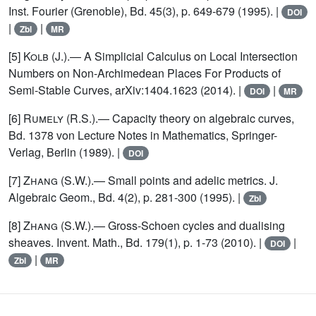
Inst. Fourier (Grenoble), Bd. 45(3), p. 649-679 (1995). |
DOI
|
|
Zbl
MR
[5]
Kolb
(J.).— A Simplicial Calculus on Local Intersection
Numbers on Non-Archimedean Places For Products of
Semi-Stable Curves, arXiv:1404.1623 (2014). |
|
DOI
MR
[6]
Rumely
(R.S.).— Capacity theory on algebraic curves,
Bd. 1378 von Lecture Notes in Mathematics, Springer-
Verlag, Berlin (1989). |
DOI
[7]
Zhang
(S.W.).— Small points and adelic metrics. J.
Algebraic Geom., Bd. 4(2), p. 281-300 (1995). |
Zbl
[8]
Zhang
(S.W.).— Gross-Schoen cycles and dualising
sheaves. Invent. Math., Bd. 179(1), p. 1-73 (2010). |
|
DOI
|
Zbl
MR