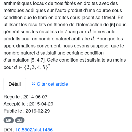
arithmétiques locaux de trois fibrés en droites avec des
métriques adéliques sur l’auto-produit d’une courbe sous
condition que le fibré en droites sous-jacent soit trivial. En
utilisant les résultats en théorie de l’intersection de [5] nous
d
généralisons les résultats de Zhang aux
-iemes auto-
d
produits pour un nombre naturel arbitraire
. Pour que les
approximations convergent, nous devons supposer que le
d
nombre naturel
satisfait une certaine condition
d’annulation [5, 4.7]. Cette condition est satisfaite au moins
d
∈
{
2
,
3
,
4
,
5
}
2
pour
Détail
Citer cet article
Reçu le :
2014-06-07
Accepté le :
2015-04-29
Publié le :
2016-02-29
MR
Zbl
DOI :
10.5802/afst.1486