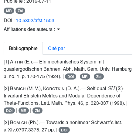
Publié le :
2016-07-11
MR
Zbl
DOI :
10.5802/afst.1503
Affiliations des auteurs :
Bibliographie
Cité par
[1]
Artin
(E.).— Ein mechanisches System mit
quasiergodischen Bahnen. Abh. Math. Sem. Univ. Hamburg
3, no. 1, p. 170-175 (1924). |
|
|
DOI
MR
Zbl
S
U
(
2
)
[2]
Babich (M. V.), Korotkin (D. A.)
.— Self-dual
-
Invariant Einstein Metrics and Modular Dependence of
Theta-Functions. Lett. Math. Phys. 46, p. 323-337 (1998). |
|
|
DOI
MR
Zbl
[3]
Boalch
(Ph.).— Towards a nonlinear Schwarz’s list.
arXiv:0707.3375, 27 pp. |
DOI