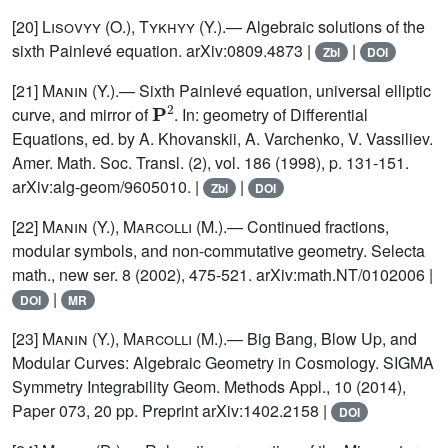
[20]
Lisovyy (O.), Tykhyy (Y.)
.— Algebraic solutions of the
sixth Painlevé equation. arXiv:0809.4873 |
|
Zbl
DOI
[21]
Manin
(Y.).— Sixth Painlevé equation, universal elliptic
P
2
curve, and mirror of
. In: geometry of Differential
Equations, ed. by A. Khovanskii, A. Varchenko, V. Vassiliev.
Amer. Math. Soc. Transl. (2), vol. 186 (1998), p. 131-151.
arXiv:alg-geom/9605010. |
|
Zbl
DOI
[22]
Manin
(Y.),
Marcolli
(M.).— Continued fractions,
modular symbols, and non-commutative geometry. Selecta
math., new ser. 8 (2002), 475-521. arXiv:math.NT/0102006 |
|
DOI
MR
[23]
Manin
(Y.),
Marcolli
(M.).— Big Bang, Blow Up, and
Modular Curves: Algebraic Geometry in Cosmology. SIGMA
Symmetry Integrability Geom. Methods Appl., 10 (2014),
Paper 073, 20 pp. Preprint arXiv:1402.2158 |
DOI