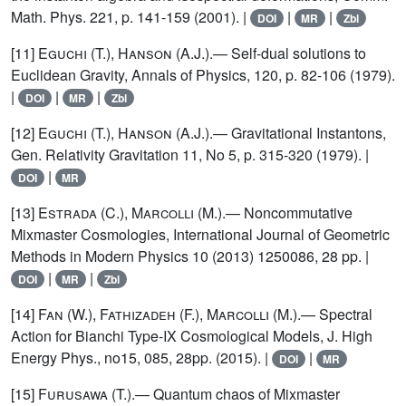
Math. Phys. 221, p. 141-159 (2001). |
|
|
DOI
MR
Zbl
[11]
Eguchi (T.), Hanson (A.J.)
.— Self-dual solutions to
Euclidean Gravity, Annals of Physics, 120, p. 82-106 (1979).
|
|
|
DOI
MR
Zbl
[12]
Eguchi (T.), Hanson (A.J.)
.— Gravitational Instantons,
Gen. Relativity Gravitation 11, No 5, p. 315-320 (1979). |
|
DOI
MR
[13]
Estrada
(C.),
Marcolli
(M.).— Noncommutative
Mixmaster Cosmologies, International Journal of Geometric
Methods in Modern Physics 10 (2013) 1250086, 28 pp. |
|
|
DOI
MR
Zbl
[14]
Fan (W.), Fathizadeh (F.)
,
Marcolli
(M.).— Spectral
Action for Bianchi Type-IX Cosmological Models, J. High
Energy Phys., no15, 085, 28pp. (2015). |
|
DOI
MR
[15]
Furusawa (T.)
.— Quantum chaos of Mixmaster