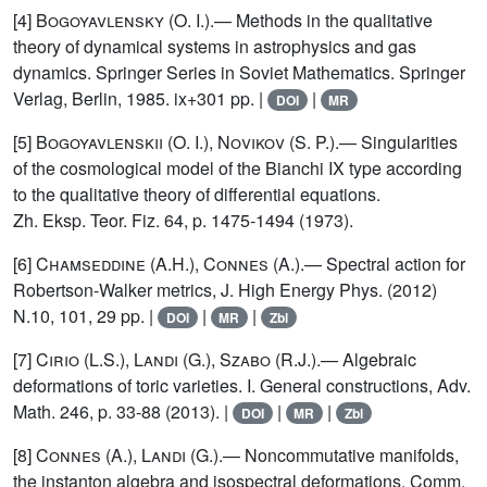
[4]
Bogoyavlensky (O. I.)
.— Methods in the qualitative
theory of dynamical systems in astrophysics and gas
dynamics. Springer Series in Soviet Mathematics. Springer
Verlag, Berlin, 1985. ix+301 pp. |
|
DOI
MR
[5]
Bogoyavlenskii (O. I.), Novikov (S. P.)
.— Singularities
of the cosmological model of the Bianchi IX type according
to the qualitative theory of differential equations.
Zh. Eksp. Teor. Fiz. 64, p. 1475-1494 (1973).
[6]
Chamseddine (A.H.), Connes (A.)
.— Spectral action for
Robertson-Walker metrics, J. High Energy Phys. (2012)
N.10, 101, 29 pp. |
|
|
DOI
MR
Zbl
[7]
Cirio (L.S.), Landi (G.), Szabo (R.J.)
.— Algebraic
deformations of toric varieties. I. General constructions, Adv.
Math. 246, p. 33-88 (2013). |
|
|
DOI
MR
Zbl
[8]
Connes (A.), Landi (G.)
.— Noncommutative manifolds,
the instanton algebra and isospectral deformations, Comm.