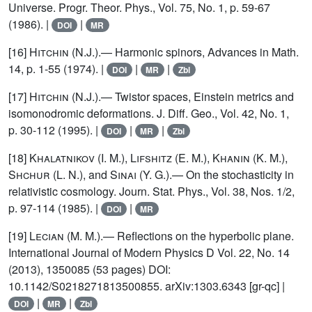
Universe. Progr. Theor. Phys., Vol. 75, No. 1, p. 59-67
(1986). |
|
DOI
MR
[16]
Hitchin (N.J.)
.— Harmonic spinors, Advances in Math.
14, p. 1-55 (1974). |
|
|
DOI
MR
Zbl
[17]
Hitchin (N.J.)
.— Twistor spaces, Einstein metrics and
isomonodromic deformations. J. Diff. Geo., Vol. 42, No. 1,
p. 30-112 (1995). |
|
|
DOI
MR
Zbl
[18]
Khalatnikov (I. M.), Lifshitz (E. M.), Khanin (K. M.),
Shchur (L. N.)
, and
Sinai (Y. G.)
.— On the stochasticity in
relativistic cosmology. Journ. Stat. Phys., Vol. 38, Nos. 1/2,
p. 97-114 (1985). |
|
DOI
MR
[19]
Lecian
(M. M.).— Reflections on the hyperbolic plane.
International Journal of Modern Physics D Vol. 22, No. 14
(2013), 1350085 (53 pages) DOI:
10.1142/S0218271813500855. arXiv:1303.6343 [gr-qc] |
|
|
DOI
MR
Zbl