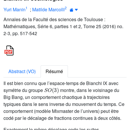
1
2
Yuri Manin
;
Matilde Marcolli
Annales de la Faculté des sciences de Toulouse :
Mathématiques, Série 6, parties 1 et 2, Tome 25 (2016) no.
2-3, pp. 517-542
Abstract (VO)
Résumé
Il est bien connu que l’espace-temps de Bianchi IX avec
S
O
(
3
)
symétrie du groupe
montre, dans le voisinage du
Big Bang, un comportement chaotique à trajectoires
typiques dans le sens inverse du mouvement du temps. Ce
comportement (modèle Mixmaster de l’univers) peut être
codé par le décalage de fractions continues à deux côtés.
Exactement le même décalage code les suites