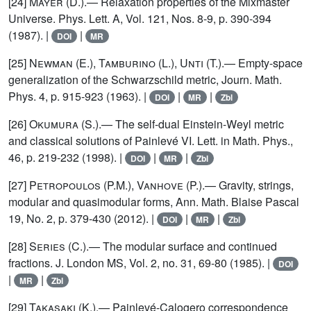
[24]
Mayer (D.)
.— Relaxation properties of the Mixmaster
Universe. Phys. Lett. A, Vol. 121, Nos. 8-9, p. 390-394
(1987). |
|
DOI
MR
[25]
Newman (E.), Tamburino (L.), Unti (T.)
.— Empty-space
generalization of the Schwarzschild metric, Journ. Math.
Phys. 4, p. 915-923 (1963). |
|
|
DOI
MR
Zbl
[26]
Okumura (S.)
.— The self-dual Einstein-Weyl metric
and classical solutions of Painlevé VI. Lett. in Math. Phys.,
46, p. 219-232 (1998). |
|
|
DOI
MR
Zbl
[27]
Petropoulos (P.M.), Vanhove (P.)
.— Gravity, strings,
modular and quasimodular forms, Ann. Math. Blaise Pascal
19, No. 2, p. 379-430 (2012). |
|
|
DOI
MR
Zbl
[28]
Series (C.)
.— The modular surface and continued
fractions. J. London MS, Vol. 2, no. 31, 69-80 (1985). |
DOI
|
|
MR
Zbl
[29]
Takasaki (K.)
.— Painlevé-Calogero correspondence