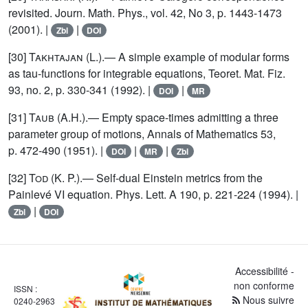
revisited. Journ. Math. Phys., vol. 42, No 3, p. 1443-1473
(2001). |
|
Zbl
DOI
[30]
Takhtajan (L.)
.— A simple example of modular forms
as tau-functions for integrable equations, Teoret. Mat. Fiz.
93, no. 2, p. 330-341 (1992). |
|
DOI
MR
[31]
Taub (A.H.)
.— Empty space-times admitting a three
parameter group of motions, Annals of Mathematics 53,
p. 472-490 (1951). |
|
|
DOI
MR
Zbl
[32]
Tod (K. P.)
.— Self-dual Einstein metrics from the
Painlevé VI equation. Phys. Lett. A 190, p. 221-224 (1994). |
|
Zbl
DOI
Accessibilité -
non conforme
ISSN :
Nous suivre
0240-2963