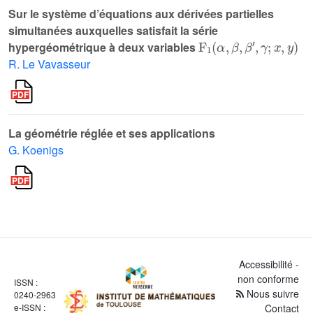
Sur le système d’équations aux dérivées partielles
simultanées auxquelles satisfait la série
F
1
α
,
β
,
β
'
,
γ
;
x
,
y
hypergéométrique à deux variables
R. Le Vavasseur
La géométrie réglée et ses applications
G. Koenigs
Accessibilité -
non conforme
ISSN :
Nous suivre
0240-2963
e-ISSN :
Contact