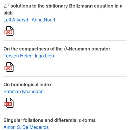
L
1
solutions to the stationary Boltzmann equation in a
slab
Leif Arkeryd
;
Anne Nouri
∂
¯
On the compactness of the
-Neumann operator
Torsten Hefer
;
Ingo Lieb
On homological index
Bahman Khanedani
p
Singular foliations and differential
-forms
Airton S. De Medeiros