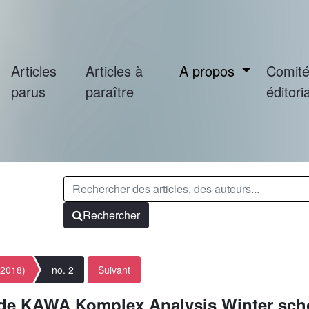
Articles
Articles à
A propos
Comit
parus
paraître
éditoria
Rechercher
(2018)
no. 2
Suivant
n de KAWA Komplex Analysis Winter sch