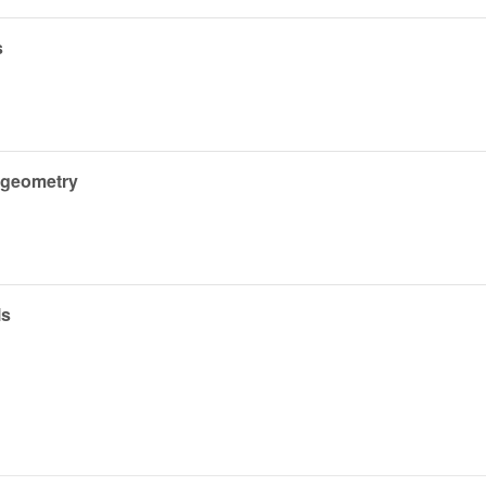
s
 geometry
ls