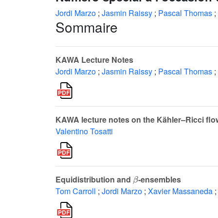
Jordi Marzo
;
Jasmin Raissy
;
Pascal Thomas
;
Sommaire
KAWA Lecture Notes
Jordi Marzo
;
Jasmin Raissy
;
Pascal Thomas
;
KAWA lecture notes on the Kähler–Ricci flo
Valentino Tosatti
β
Equidistribution and
-ensembles
Tom Carroll
;
Jordi Marzo
;
Xavier Massaneda
;