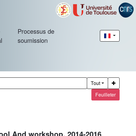
é
Processus de
l
soumission
Tout
Feuilleter
ool And workshop, 2014-2016