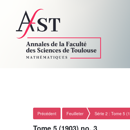
Précédent
Feuilleter
Série 2 : Tome 5 (
Tome 5 (1903) no. 3