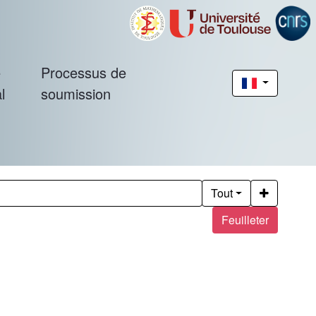
é
Processus de
l
soumission
Tout
Feuilleter