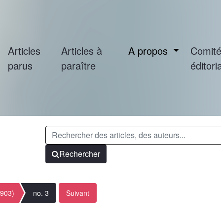
Articles
Articles à
A propos
Comit
parus
paraître
éditoria
Rechercher
1903)
no. 3
Suivant