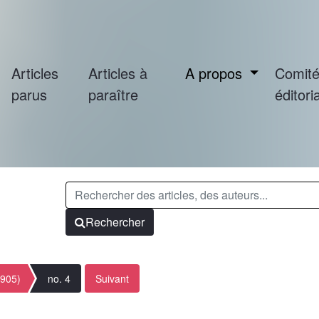
Articles
Articles à
A propos
Comit
parus
paraître
éditoria
Rechercher
1905)
no. 4
Suivant