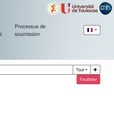
é
Processus de
l
soumission
Tout
Feuilleter