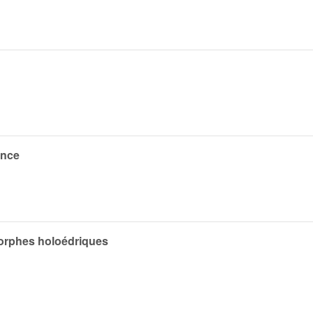
ence
morphes holoédriques