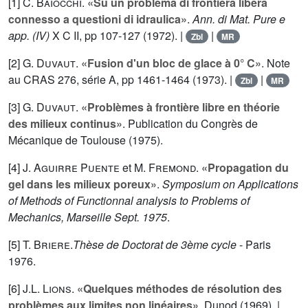
[1]
C. Baiocchi
.
«Su un problema di frontiera libera
connesso a questioni di idraulica»
.
Ann. di Mat. Pure e
app. (IV)
X C II
, pp 107-127 (1972). |
|
Zbl
MR
[2]
G. Duvaut
.
«Fusion d'un bloc de glace à 0° C»
. Note
au CRAS
276
, série A, pp 1461-1464 (1973). |
|
Zbl
MR
[3]
G. Duvaut
.
«Problèmes à frontière libre en théorie
des milieux continus»
. Publication du Congrès de
Mécanique de Toulouse (1975).
[4]
J. Aguirre Puente
et
M. Fremond
.
«Propagation du
gel dans les milieux poreux»
.
Symposium on Applications
of Methods of Functionnal analysis to Problems of
Mechanics, Marseille Sept. 1975
.
[5]
T. Briere
.
Thèse de Doctorat de 3ème cycle
- Paris
1976.
[6]
J.L. Lions
.
«Quelques méthodes de résolution des
problèmes aux limites non linéaires»
. Dunod (1969). |